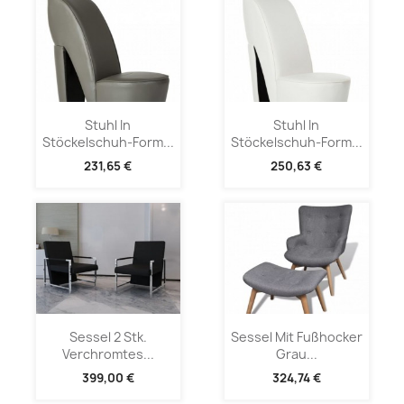
Stuhl In
Stuhl In
Stöckelschuh-Form...
Stöckelschuh-Form...
231,65 €
250,63 €
Sessel 2 Stk.
Sessel Mit Fußhocker
Verchromtes...
Grau...
399,00 €
324,74 €