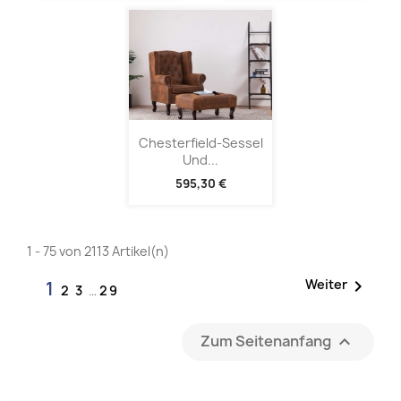
Chesterfield-Sessel
Und...
595,30 €
1 - 75 von 2113 Artikel(n)

Weiter
1
2
3
…
29
Zum Seitenanfang
