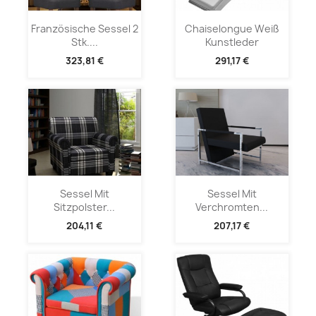
Französische Sessel 2
Chaiselongue Weiß
Stk....
Kunstleder
323,81 €
291,17 €
Sessel Mit
Sessel Mit
Sitzpolster...
Verchromten...
204,11 €
207,17 €