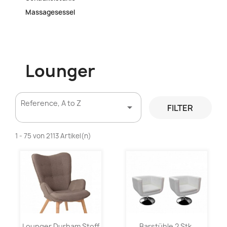
Massagesessel
Lounger
Reference, A to Z

FILTER
1 - 75 von 2113 Artikel(n)
Lounger Durham Stoff
Barstühle 2 Stk.