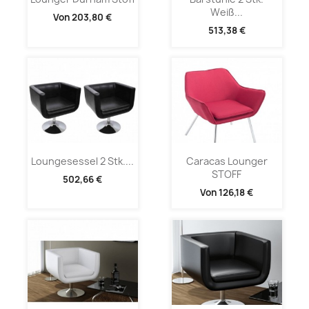
Weiß...
Von
203,80 €
513,38 €
Loungesessel 2 Stk....
Caracas Lounger
STOFF
502,66 €
Von
126,18 €