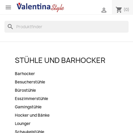

shopping_cart

(0)
search
STÜHLE UND BARHOCKER
Barhocker
Besucherstühle
Bürostühle
Esszimmerstühle
Gamingstühle
Hocker und Bänke
Lounger
Schaukelstühle