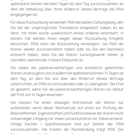
spätestens binnen vierzehn Tagen ab dem Tag zurückzuzahlen, an
dem die Mitteilung über Ihren Widerruf dieses Vertrags bei PSM
eingegangen ist.
Für diese Rückzahlung verwendet PSM denselben Zahlungsweg, den
Sie bei der ursprünglichen Transaktion eingesetzt haben, es sei
denn, mit Ihnen wurde ausdrücklich etwas anderes vereinbart; in
keinem Fall werden Ihnen wegen dieser Rückzahlung Entgelte
berechnet. PSM kann die Rückzahlung verweigern, bis PSM die
Waren wieder zurückerhalten haben oder bis Sie den Nachweis
erbracht haben, dass Sie die Waren zurückgesandt haben, je
nachdem, welches der frühere Zeitpunkt ist.
Sie haben die paketversanfertigen und einheitlich gelieferten
Waren unverzüglich und in jedem Fall spätestens binnen 14 Tagen ab
dem Tag, an dem Sie uns über den Widerruf dieses Vertrags
unterrichten, an PSM zurückzusenden oder zu übergeben. Die Frist
ist gewahrt, wenn Sie die paketversandfertigen Waren vor Ablauf
der Frist von 14 Tagen absenden.
Sie müssen für einen etwaigen Wertverlust der Waren nur
aufkommen, wenn dieser Wertverlust auf einen zur Prüfung der
Beschaffenheit, Eigenschaften und Funktionsweise der Waren nicht
notwendigen Umgang mit ihnen zurückzuführen ist. Paketversand-
Fähige Sachen / Speditionsware sind auf Gefahr der PSM
zurückzusenden. Die Kosten der Rücksendung trägt PSM. Die