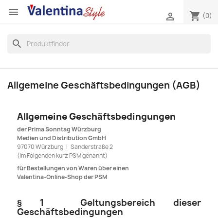

shopping_cart

(0)
search
Allgemeine Geschäftsbedingungen (AGB)
Allgemeine Geschäftsbedingungen
der Prima Sonntag Würzburg
Medien und Distribution GmbH
97070 Würzburg | Sanderstraße 2
(im Folgenden kurz PSM genannt)
für Bestellungen von Waren über einen
Valentina-Online-Shop der PSM
§ 1 Geltungsbereich dieser
Geschäftsbedingungen