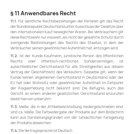
§ 11 Anwendbares Recht
11.1.
Für sämtliche Rechtsbeziehungen der Parteien gilt das Recht
der Bundesrepublik Deutschland unter Ausschluss der Gesetze über
den internationalen Kauf beweglicher Waren. Bei Verbrauchern gilt
diese Rechtswahl nur insoweit, als nicht der gewährte Schutz durch
zwingende Bestimmungen des Rechts des Staates, in dem der
Verbraucher seinen gewöhnlichen Aufenthalt hat, entzogen wird.
11.2.
Ist der Kunde Kaufmann, juristische Person des öffentlichen
Rechts oder öffentlich-rechtliches Sondervermögen, ist
ausschließlicher Gerichtsstand für alle Streitigkeiten aus diesem
Vertrag der Geschäftssitz des Verkäufers. Dasselbe gilt, wenn der
Kunde keinen allgemeinen Gerichtsstand in Deutschland oder der
EU hat oder Wohnsitz oder gewöhnlicher Aufenthalt im Zeitpunkt
der Klageerhebung nicht bekannt sind. Die Befugnis, auch das
Gericht an einem anderen gesetzlichen Gerichtsstand anzurufen
bleibt hiervon unberührt.
11.3.
Maße, die in der Artikelbeschreibung niedergeschrieben sind,
sind ca. Maße. Die Farbwidergabe der Produkte auf dem Bildschirm
kann aus Darstellungsgründen von der tatsächlichen Farbgebung
der Produkte abweichen.
11.4.
Die Vertragssprache ist Deutsch.