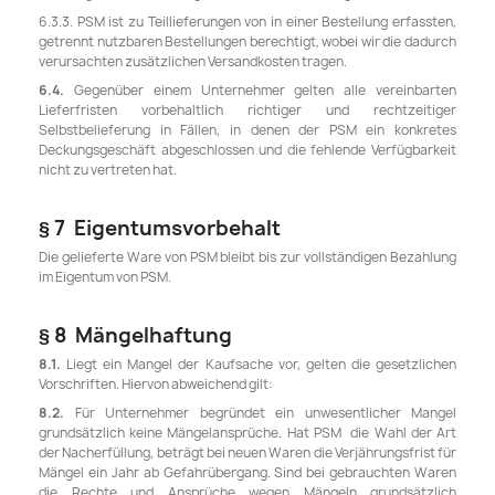
6.3.3. PSM ist zu Teillieferungen von in einer Bestellung erfassten,
getrennt nutzbaren Bestellungen berechtigt, wobei wir die dadurch
verursachten zusätzlichen Versandkosten tragen.
6.4.
Gegenüber einem Unternehmer gelten alle vereinbarten
Lieferfristen vorbehaltlich richtiger und rechtzeitiger
Selbstbelieferung in Fällen, in denen der PSM ein konkretes
Deckungsgeschäft abgeschlossen und die fehlende Verfügbarkeit
nicht zu vertreten hat.
§ 7 Eigentumsvorbehalt
Die gelieferte Ware von PSM bleibt bis zur vollständigen Bezahlung
im Eigentum von PSM.
§ 8 Mängelhaftung
8.1.
Liegt ein Mangel der Kaufsache vor, gelten die gesetzlichen
Vorschriften. Hiervon abweichend gilt:
8.2.
Für Unternehmer begründet ein unwesentlicher Mangel
grundsätzlich keine Mängelansprüche. Hat PSM die Wahl der Art
der Nacherfüllung, beträgt bei neuen Waren die Verjährungsfrist für
Mängel ein Jahr ab Gefahrübergang. Sind bei gebrauchten Waren
die Rechte und Ansprüche wegen Mängeln grundsätzlich