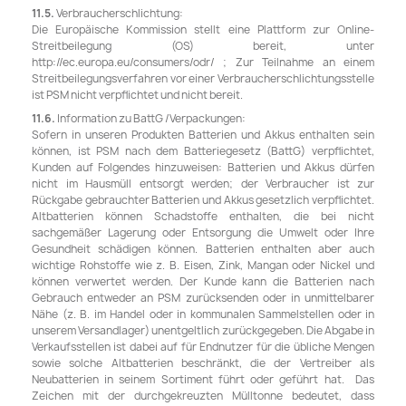
11.5.
Verbraucherschlichtung:
Die Europäische Kommission stellt eine Plattform zur Online-
Streitbeilegung (OS) bereit, unter
http://ec.europa.eu/consumers/odr/ ; Zur Teilnahme an einem
Streitbeilegungsverfahren vor einer Verbraucherschlichtungsstelle
ist PSM nicht verpflichtet und nicht bereit.
11.6.
Information zu BattG /Verpackungen:
Sofern in unseren Produkten Batterien und Akkus enthalten sein
können, ist PSM nach dem Batteriegesetz (BattG) verpflichtet,
Kunden auf Folgendes hinzuweisen: Batterien und Akkus dürfen
nicht im Hausmüll entsorgt werden; der Verbraucher ist zur
Rückgabe gebrauchter Batterien und Akkus gesetzlich verpflichtet.
Altbatterien können Schadstoffe enthalten, die bei nicht
sachgemäßer Lagerung oder Entsorgung die Umwelt oder Ihre
Gesundheit schädigen können. Batterien enthalten aber auch
wichtige Rohstoffe wie z. B. Eisen, Zink, Mangan oder Nickel und
können verwertet werden. Der Kunde kann die Batterien nach
Gebrauch entweder an PSM zurücksenden oder in unmittelbarer
Nähe (z. B. im Handel oder in kommunalen Sammelstellen oder in
unserem Versandlager) unentgeltlich zurückgegeben. Die Abgabe in
Verkaufsstellen ist dabei auf für Endnutzer für die übliche Mengen
sowie solche Altbatterien beschränkt, die der Vertreiber als
Neubatterien in seinem Sortiment führt oder geführt hat. Das
Zeichen mit der durchgekreuzten Mülltonne bedeutet, dass