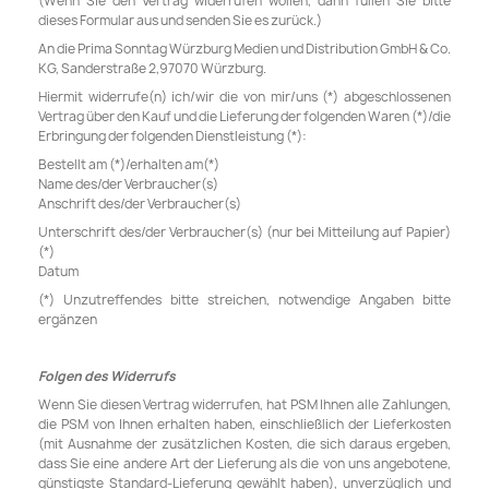
(Wenn Sie den Vertrag widerrufen wollen, dann füllen Sie bitte
dieses Formular aus und senden Sie es zurück.)
An die Prima Sonntag Würzburg Medien und Distribution GmbH & Co.
KG, Sanderstraße 2,97070 Würzburg.
Hiermit widerrufe(n) ich/wir die von mir/uns (*) abgeschlossenen
Vertrag über den Kauf und die Lieferung der folgenden Waren (*)/die
Erbringung der folgenden Dienstleistung (*):
Bestellt am (*)/erhalten am(*)
Name des/der Verbraucher(s)
Anschrift des/der Verbraucher(s)
Unterschrift des/der Verbraucher(s) (nur bei Mitteilung auf Papier)
(*)
Datum
(*) Unzutreffendes bitte streichen, notwendige Angaben bitte
ergänzen
Folgen des Widerrufs
Wenn Sie diesen Vertrag widerrufen, hat PSM Ihnen alle Zahlungen,
die PSM von Ihnen erhalten haben, einschließlich der Lieferkosten
(mit Ausnahme der zusätzlichen Kosten, die sich daraus ergeben,
dass Sie eine andere Art der Lieferung als die von uns angebotene,
günstigste Standard-Lieferung gewählt haben), unverzüglich und