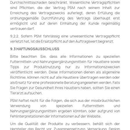
Durchschnittsschaden beschränkt. Wesentliche Vertragspflichten
sind Pflichten, die der Vertrag PSM nach seinem Inhalt zur
Erreichung des Vertragszwecks auferlegt, deren Erfüllung die
ordnungsgemäße Durchführung des Vertrags überhaupt erst
ermöglicht und auf deren Einhaltung der Kunde regelmäßig
vertrauen darf.
9.2.2. Sofern PSM fahrlässig eine unwesentliche Vertragspflicht
verletzt hat, ist die Ersatzpflicht auf den Auftragswert begrenzt.
9.3 HAFTUNGSAUSSCHLUSS
Bitte beachten Sie, dass alle Informationen zu speziellen
Futtermitteln und Nahrungsergänzungsmitteln für Haustiere sowie
Tipps zur Produktnutzung nur zu Informationszwecken
veröffentlicht werden. Diese Informationen dienen als allgemeine
Richtlinie, können nicht auf alle Haustiere übertragen werden oder
als Ersatz für eine professionelle Beratung angesehen werden. Falls
Sie Fragen zur Gesundheit Ihres Haustiers haben, sollten Sie einen
Tierarzt aufsuchen.
PSM haftet nicht für die Folgen, die sich aus der missbräuchlichen
Verwendung von speziellen Futtermitteln und
Nahrungsergänzungsmitteln ergeben könnten, oder aufgrund von
Fehlinterpretationen der Informationen auf der Website.
Um die Qualität der Produkte zu verbessern, behält sich der
Hersteller das Recht vor, Zusammensetzung, Verpackung, Design