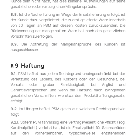
Kunde dem nicht nach, hat dies keinerlei Auswirkungen auf seine
gesetzlichen oder vertraglichen Mängelansprüche.
8.8.
Ist die Nacherfüllung im Wege der Ersatzlieferung erfolgt, ist
der Kunde dazu verpflichtet, die zuerst gelieferte Ware innerhalb
von 30 Tagen an PSM auf dessen Kosten zurückzusenden. Die
Rücksendung der mangelhaften Ware hat nach den gesetzlichen
Vorschriften zu erfolgen.
8.9.
Die Abtretung der Mängelansprüche des Kunden ist
ausgeschlossen.
§ 9 Haftung
9.1.
PSM haftet aus jedem Rechtsgrund uneingeschränkt bei der
Verletzung des Lebens, des Körpers oder der Gesundheit, bei
Vorsatz oder grober Fahrlässigkeit, bei Arglist und
Garantieversprechen und wenn die Haftung nach zwingenden
gesetzlichen Vorschriften, wie etwa dem Produkthaftungsgesetz,
erfolgt.
9.2.
Im Übrigen haftet PSM gleich aus welchem Rechtsgrund wie
folgt:
9.2.1. Sofern PSM fahrlässig eine vertragswesentliche Pflicht (sog.
Kardinalpflicht) verletzt hat, ist die Ersatzpflicht für Sachschäden
auf den vorhersehbaren, typischerweise entstehenden