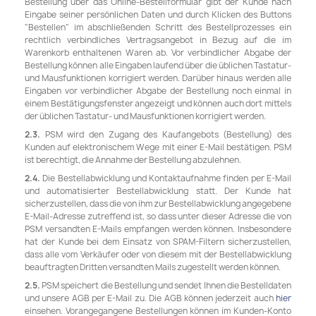
Bestellung über das Online-Bestellformular gibt der Kunde nach
Eingabe seiner persönlichen Daten und durch Klicken des Buttons
"Bestellen" im abschließenden Schritt des Bestellprozesses ein
rechtlich verbindliches Vertragsangebot in Bezug auf die im
Warenkorb enthaltenen Waren ab. Vor verbindlicher Abgabe der
Bestellung können alle Eingaben laufend über die üblichen Tastatur-
und Mausfunktionen korrigiert werden. Darüber hinaus werden alle
Eingaben vor verbindlicher Abgabe der Bestellung noch einmal in
einem Bestätigungsfenster angezeigt und können auch dort mittels
der üblichen Tastatur- und Mausfunktionen korrigiert werden.
2.3.
PSM wird den Zugang des Kaufangebots (Bestellung) des
Kunden auf elektronischem Wege mit einer E-Mail bestätigen. PSM
ist berechtigt, die Annahme der Bestellung abzulehnen.
2.4.
Die Bestellabwicklung und Kontaktaufnahme finden per E-Mail
und automatisierter Bestellabwicklung statt. Der Kunde hat
sicherzustellen, dass die von ihm zur Bestellabwicklung angegebene
E-Mail-Adresse zutreffend ist, so dass unter dieser Adresse die von
PSM versandten E-Mails empfangen werden können. Insbesondere
hat der Kunde bei dem Einsatz von SPAM-Filtern sicherzustellen,
dass alle vom Verkäufer oder von diesem mit der Bestellabwicklung
beauftragten Dritten versandten Mails zugestellt werden können.
2.5.
PSM speichert die Bestellung und sendet Ihnen die Bestelldaten
und unsere AGB per E-Mail zu. Die AGB können jederzeit auch
hier
einsehen. Vorangegangene Bestellungen können im Kunden-Konto