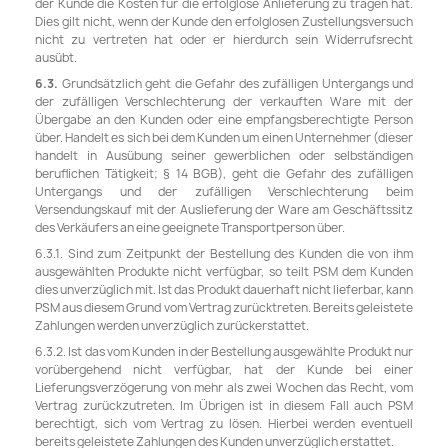
der Kunde die Kosten für die erfolglose Anlieferung zu tragen hat.
Dies gilt nicht, wenn der Kunde den erfolglosen Zustellungsversuch
nicht zu vertreten hat oder er hierdurch sein Widerrufsrecht
ausübt.
6.3.
Grundsätzlich geht die Gefahr des zufälligen Untergangs und
der zufälligen Verschlechterung der verkauften Ware mit der
Übergabe an den Kunden oder eine empfangsberechtigte Person
über. Handelt es sich bei dem Kunden um einen Unternehmer (dieser
handelt in Ausübung seiner gewerblichen oder selbständigen
beruflichen Tätigkeit; § 14 BGB), geht die Gefahr des zufälligen
Untergangs und der zufälligen Verschlechterung beim
Versendungskauf mit der Auslieferung der Ware am Geschäftssitz
des Verkäufers an eine geeignete Transportperson über.
6.3.1. Sind zum Zeitpunkt der Bestellung des Kunden die von ihm
ausgewählten Produkte nicht verfügbar, so teilt PSM dem Kunden
dies unverzüglich mit. Ist das Produkt dauerhaft nicht lieferbar, kann
PSM aus diesem Grund vom Vertrag zurücktreten. Bereits geleistete
Zahlungen werden unverzüglich zurückerstattet.
6.3.2. Ist das vom Kunden in der Bestellung ausgewählte Produkt nur
vorübergehend nicht verfügbar, hat der Kunde bei einer
Lieferungsverzögerung von mehr als zwei Wochen das Recht, vom
Vertrag zurückzutreten. Im Übrigen ist in diesem Fall auch PSM
berechtigt, sich vom Vertrag zu lösen. Hierbei werden eventuell
bereits geleistete Zahlungen des Kunden unverzüglich erstattet.