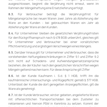
ausgeschlossen, beginnt die Verjährung nicht erneut, wenn im
Rahmen der Mängelhaftung eine Ersatzlieferung erfolgt.
8.3.
Für Verbraucher beträgt die Verjährungsfrist für
Mängelansprüche bei neuen Waren zwei Jahre ab Ablieferung der
Ware an den Kunden - bei gebrauchten Waren ein Jahr ab
Ablieferung der Ware an den Kunden.
8.4.
Für Unternehmer bleiben die gesetzlichen Verjährungsfristen
für den Rückgriffsanspruch nach § 478 BGB unberührt, gleiches gilt
für Unternehmer und Verbraucher bei einer vorsätzlichen
Pflichtverletzung und arglistigem Verschweigen eines Mangels.
8.5.
Darüber hinaus gilt für Unternehmer und Verbraucher, dass die
vorstehenden Haftungsbeschränkungen in Ziffer 9.1 und Ziffer 9.2
sich nicht auf Schadens- und Aufwendungsersatzansprüche
beziehen, die der Käufer nach den gesetzlichen Vorschriften wegen
Mängeln geltend machen kann. Für diese Ansprüche gilt Ziffer
8.6.
Ist der Kunde Kaufmann i. S.d. § 1 HGB, trifft ihn die
kaufmännische Untersuchungs- und Rügepflicht gemäß § 377 HGB.
Unterlässt der Kunde die dort geregelten Anzeigepflichten, gilt die
Ware als genehmigt.
8.7.
Ist der Kunde Verbraucher, wird er gebeten, angelieferte Waren
mit offensichtlichen Transportschäden bei dem Zusteller zu
reklamieren und hiervon PSM in Kenntnis zu setzen. Kommt der