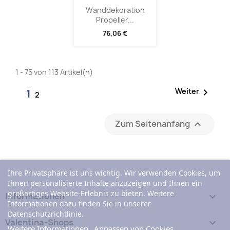
Wanddekoration
Propeller...
76,06 €
1 - 75 von 113 Artikel(n)

Weiter
1
2
Zum Seitenanfang

Ihre Privatsphäre ist uns wichtig. Wir verwenden Cookies, um
Ihnen personalisierte Inhalte anzuzeigen und Ihnen ein
großartiges Website-Erlebnis zu bieten. Weitere
Informationen

Informationen dazu finden Sie in unserer
Datenschutzrichtlinie.
Valentina-Shops

Weitere Informationen
Anpassen von Cookies