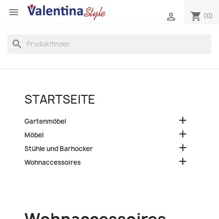

shopping_cart

(0)
search
STARTSEITE

Gartenmöbel

Möbel

Stühle und Barhocker

Wohnaccessoires