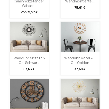
Kaminholzständer
Wandmontierte...
Wilster...
75,61 €
Von
71,57 €
Wanduhr Metall 43
Wanduhr Metall 40
Cm Schwarz
Cm Golden
67,63 €
37,69 €