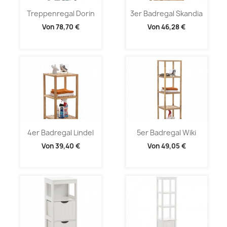
Treppenregal Dorin
3er Badregal Skandia
Von
78,70 €
Von
46,28 €
4er Badregal Lindel
5er Badregal Wiki
Von
39,40 €
Von
49,05 €