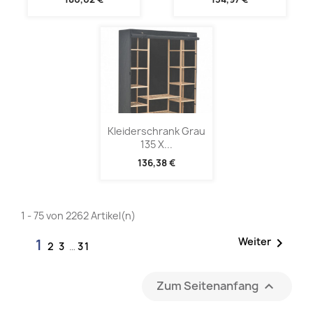
Kleiderschrank Grau
135 X...
136,38 €
1 - 75 von 2262 Artikel(n)

Weiter
1
2
3
…
31
Zum Seitenanfang
