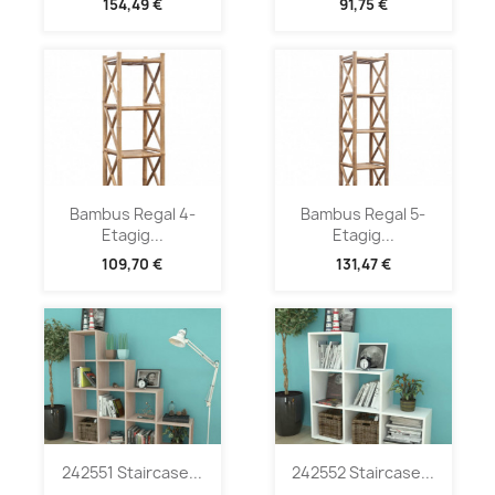
154,49 €
91,75 €
Bambus Regal 4-
Bambus Regal 5-
Etagig...
Etagig...
109,70 €
131,47 €
242551 Staircase...
242552 Staircase...