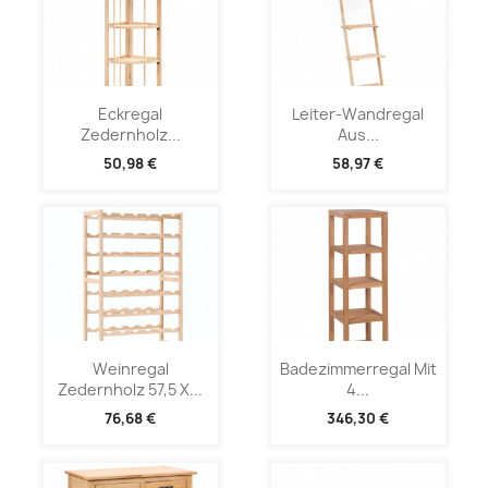
Eckregal
Leiter-Wandregal
Zedernholz...
Aus...
50,98 €
58,97 €
Weinregal
Badezimmerregal Mit
Zedernholz 57,5 X...
4...
76,68 €
346,30 €