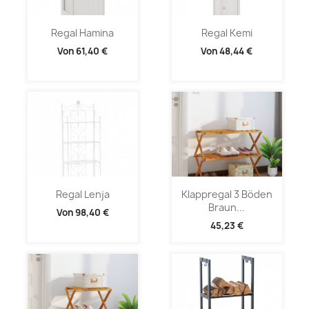
Regal Hamina
Regal Kemi
Von
61,40 €
Von
48,44 €
Regal Lenja
Klappregal 3 Böden
Braun...
Von
98,40 €
45,23 €