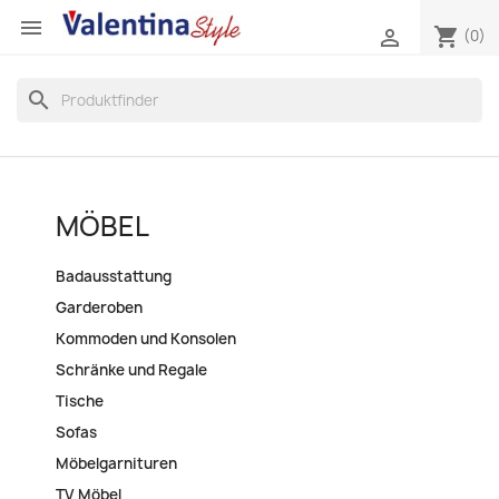

shopping_cart

(0)
search
MÖBEL
Badausstattung
Garderoben
Kommoden und Konsolen
Schränke und Regale
Tische
Sofas
Möbelgarnituren
TV Möbel