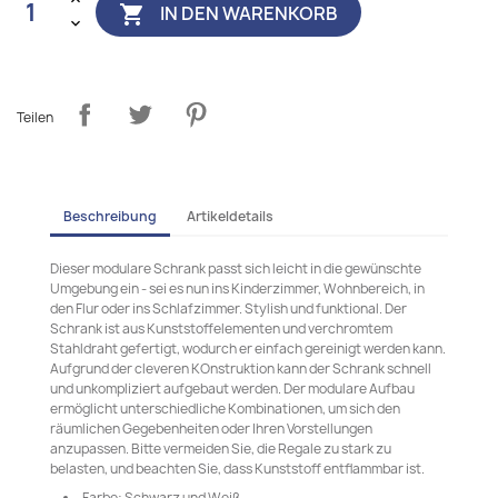
IN DEN WARENKORB

Teilen
Beschreibung
Artikeldetails
Dieser modulare Schrank passt sich leicht in die gewünschte
Umgebung ein - sei es nun ins Kinderzimmer, Wohnbereich, in
den Flur oder ins Schlafzimmer. Stylish und funktional. Der
Schrank ist aus Kunststoffelementen und verchromtem
Stahldraht gefertigt, wodurch er einfach gereinigt werden kann.
Aufgrund der cleveren KOnstruktion kann der Schrank schnell
und unkompliziert aufgebaut werden. Der modulare Aufbau
ermöglicht unterschiedliche Kombinationen, um sich den
räumlichen Gegebenheiten oder Ihren Vorstellungen
anzupassen. Bitte vermeiden Sie, die Regale zu stark zu
belasten, und beachten Sie, dass Kunststoff entflammbar ist.
Farbe: Schwarz und Weiß