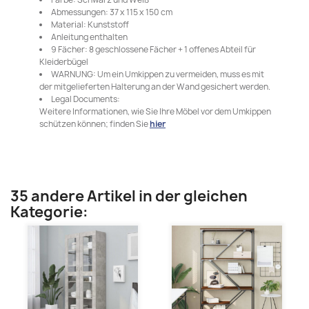
Abmessungen: 37 x 115 x 150 cm
Material: Kunststoff
Anleitung enthalten
9 Fächer: 8 geschlossene Fächer + 1 offenes Abteil für
Kleiderbügel
WARNUNG: Um ein Umkippen zu vermeiden, muss es mit
der mitgelieferten Halterung an der Wand gesichert werden.
Legal Documents:
Weitere Informationen, wie Sie Ihre Möbel vor dem Umkippen
schützen können; finden Sie
hier
35 andere Artikel in der gleichen
Kategorie: