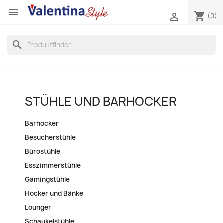

shopping_cart

(0)
search
STÜHLE UND BARHOCKER
Barhocker
Besucherstühle
Bürostühle
Esszimmerstühle
Gamingstühle
Hocker und Bänke
Lounger
Schaukelstühle