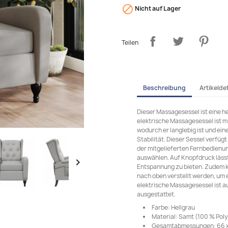

Nicht auf Lager
Teilen
Beschreibung
Artikeldet
Dieser Massagesessel ist eine h
elektrische Massagesessel ist m
wodurch er langlebig ist und ein
Stabilität. Dieser Sessel verfü
der mitgelieferten Fernbedien
auswählen. Auf Knopfdruck lässt

Entspannung zu bieten. Zudem k
nach oben verstellt werden, um 
elektrische Massagesessel ist a
ausgestattet.
Farbe: Hellgrau
Material: Samt (100 % Pol
Gesamtabmessungen: 66 x 9