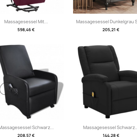
Vorschau
Vorschau


Massagesessel Mit...
Massagesessel Dunkelgrau 
598,46 €
205,21 €
Vorschau
Vorschau


Massagesessel Schwarz...
Massagesessel Schwarz..
208,57 €
144,28 €