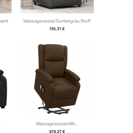
Vorschau

Samt
Massagesessel Dunkelgrau Stoff
195,31 €
Vorschau

.
Massagesessel Mit...
619,27 €