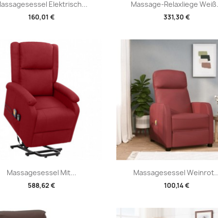
Vorschau
Vorschau


assagesessel Elektrisch...
Massage-Relaxliege Weiß.
160,01 €
331,30 €
Vorschau
Vorschau


Massagesessel Mit...
Massagesessel Weinrot..
588,62 €
100,14 €