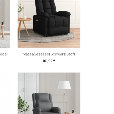
Vorschau

leder
Massagesessel Schwarz Stoff
161,92 €