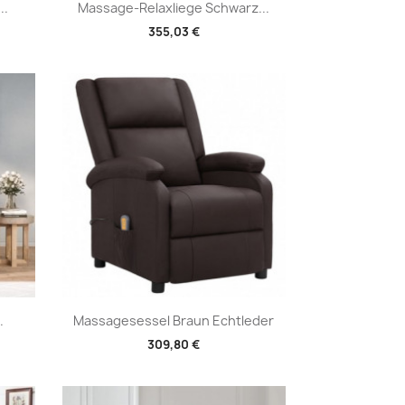
Vorschau

..
Massage-Relaxliege Schwarz...
355,03 €
Vorschau

.
Massagesessel Braun Echtleder
309,80 €