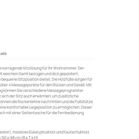
ails
ervorragende Sitzlösung für Ihr Wohnzimmer. Der
it weichem Samt bezogen und dick gepolstert,
e bequeme Sitzposition bietet. Die Holzfüße sorgen für
gt über 4 Massagepunkte für den Rücken und Gesäß. Mit
ung können Sie verschiedene Massageprogramme
 sich der Sitz auch erwärmen, um zusätzliche
önnen die Rückenlehne nach hinten und die Fußstütze
eine komfortable Liegeposition zu ermöglichen. Dieser
uch mit einer Seitentasche für die Fernbedienung
yester), massives Eukalyptusholz und Kautschukholz
0 x 98 cm (B x T x H)