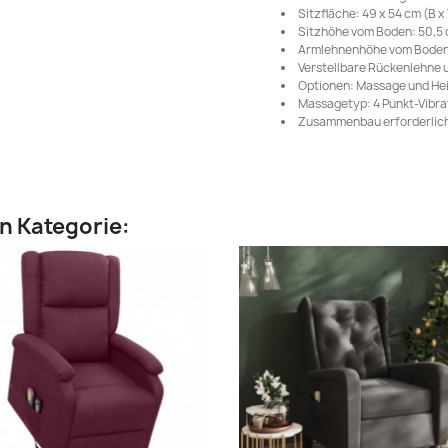
Sitzfläche: 49 x 54 cm (B x
Sitzhöhe vom Boden: 50,5
Armlehnenhöhe vom Boden
Verstellbare Rückenlehne 
Optionen: Massage und He
Massagetyp: 4 Punkt-Vibr
Zusammenbau erforderlich
en Kategorie: