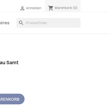
shopping_cart

Warenkorb
(0)
Anmelden
ires
search
rau Samt
ARENKORB