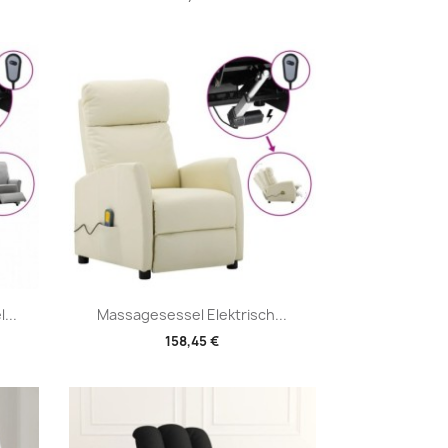
Vorschau

...
Massagesessel Elektrisch...
158,45 €