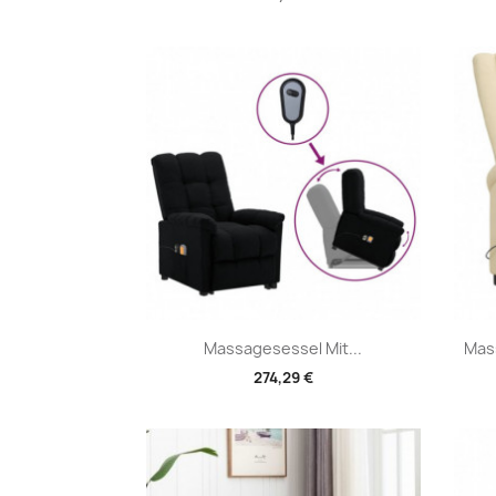
Vorschau

Massagesessel Mit...
Mas
274,29 €