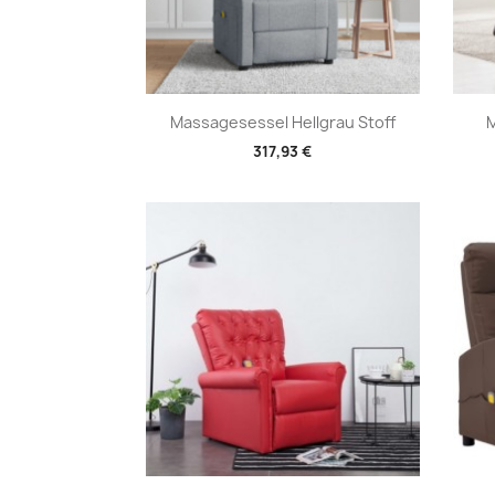
Vorschau

Massagesessel Hellgrau Stoff
M
317,93 €