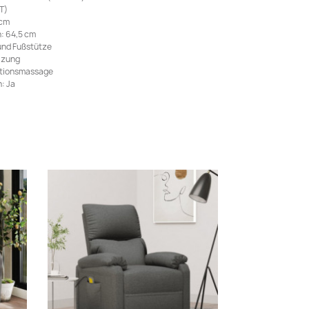
 T)
 cm
: 64,5 cm
und Fußstütze
izung
ationsmassage
: Ja