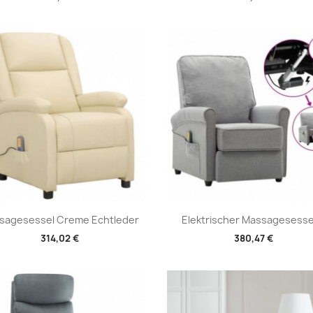
Vorschau
Vorschau


sagesessel Creme Echtleder
Elektrischer Massagesessel
314,02 €
380,47 €