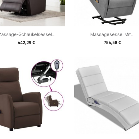
Vorschau
Vorschau


assage-Schaukelsessel...
Massagesessel Mit...
442,29 €
754,58 €