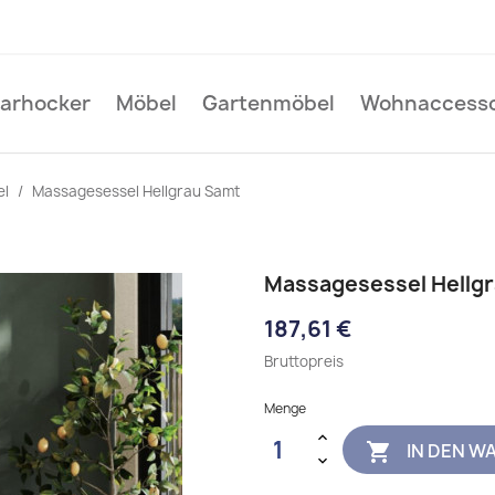
Barhocker
Möbel
Gartenmöbel
Wohnaccesso
el
Massagesessel Hellgrau Samt
Massagesessel Hellg
187,61 €
Bruttopreis
Menge
IN DEN W
