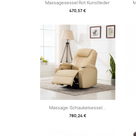
Vorschau

Massagesessel Rot Kunstleder
M
470,57 €
Vorschau

Massage-Schaukelsessel...
780,24 €