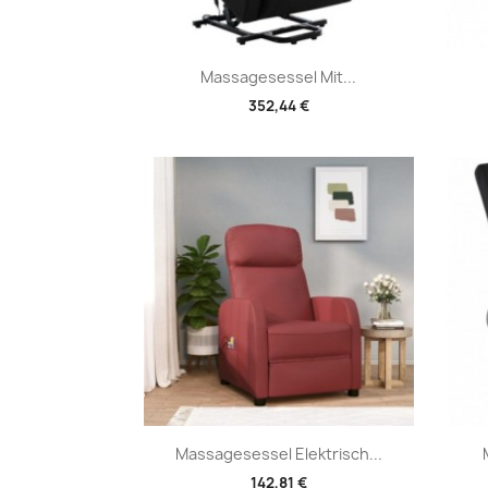
Vorschau

Massagesessel Mit...
352,44 €
Vorschau

Massagesessel Elektrisch...
142,81 €