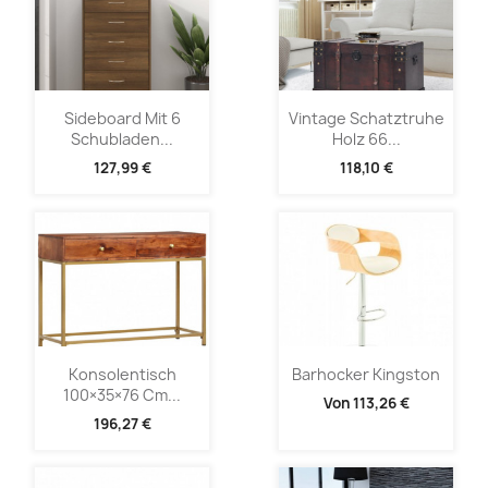
Sideboard Mit 6
Vintage Schatztruhe
Schubladen...
Holz 66...
127,99 €
118,10 €
Konsolentisch
Barhocker Kingston
100×35×76 Cm...
Von
113,26 €
196,27 €