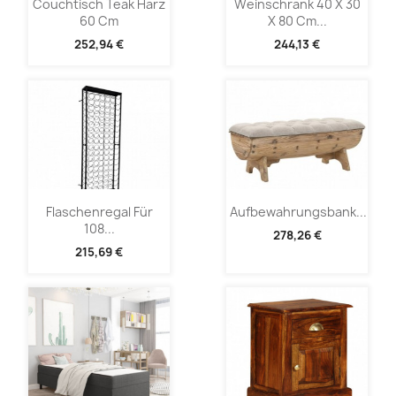
Couchtisch Teak Harz
Weinschrank 40 X 30
60 Cm
X 80 Cm...
252,94 €
244,13 €
Flaschenregal Für
Aufbewahrungsbank...
108...
278,26 €
215,69 €