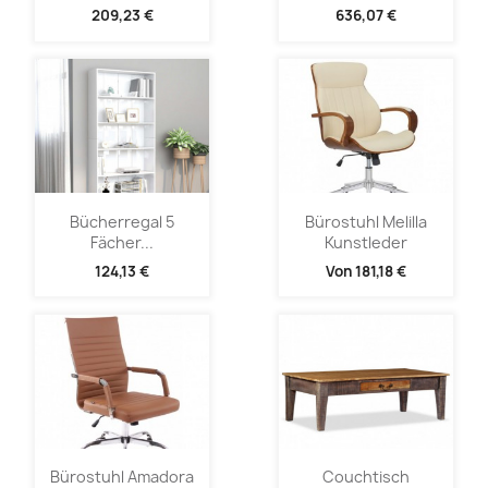
209,23 €
636,07 €
Bücherregal 5
Bürostuhl Melilla
Fächer...
Kunstleder
124,13 €
Von
181,18 €
Bürostuhl Amadora
Couchtisch