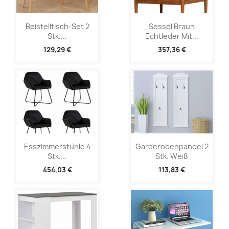
Beistelltisch-Set 2
Sessel Braun
Stk....
Echtleder Mit...
129,29 €
357,36 €
Esszimmerstühle 4
Garderobenpaneel 2
Stk....
Stk. Weiß
454,03 €
113,83 €