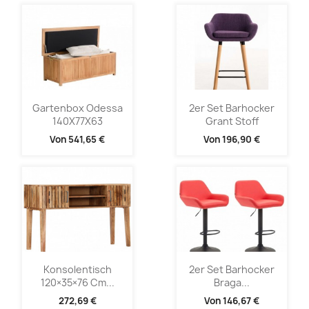
Gartenbox Odessa
2er Set Barhocker
140X77X63
Grant Stoff
Von
541,65 €
Von
196,90 €
Konsolentisch
2er Set Barhocker
120×35×76 Cm...
Braga...
272,69 €
Von
146,67 €