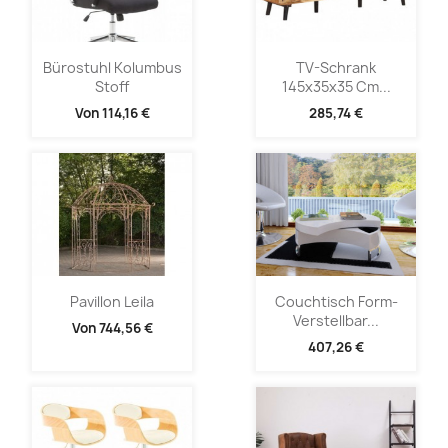
Bürostuhl Kolumbus
TV-Schrank
Stoff
145x35x35 Cm...
Von
114,16 €
285,74 €
Pavillon Leila
Couchtisch Form-
Verstellbar...
Von
744,56 €
407,26 €