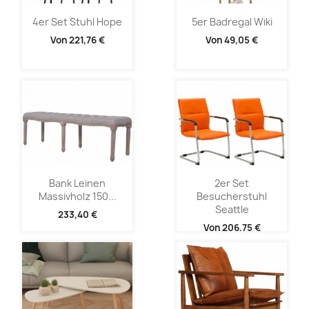
4er Set Stuhl Hope
5er Badregal Wiki
Von
221,76 €
Von
49,05 €
Bank Leinen
2er Set
Massivholz 150...
Besucherstuhl
Seattle
233,40 €
Von
206,75 €