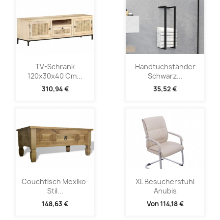
TV-Schrank
Handtuchständer
120x30x40 Cm...
Schwarz...
310,94 €
35,52 €
Couchtisch Mexiko-
XL Besucherstuhl
Stil...
Anubis
148,63 €
Von
114,18 €