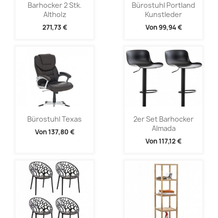
Barhocker 2 Stk.
Bürostuhl Portland
Altholz
Kunstleder
271,73 €
Von
99,94 €
Bürostuhl Texas
2er Set Barhocker
Almada
Von
137,80 €
Von
117,12 €