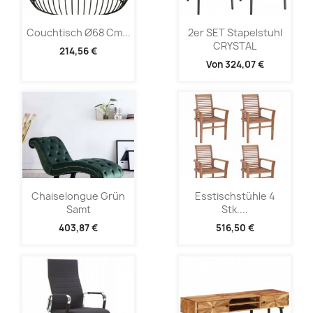
Couchtisch Ø68 Cm...
2er SET Stapelstuhl
CRYSTAL
214,56 €
Von
324,07 €
Chaiselongue Grün
Esstischstühle 4
Samt
Stk....
403,87 €
516,50 €