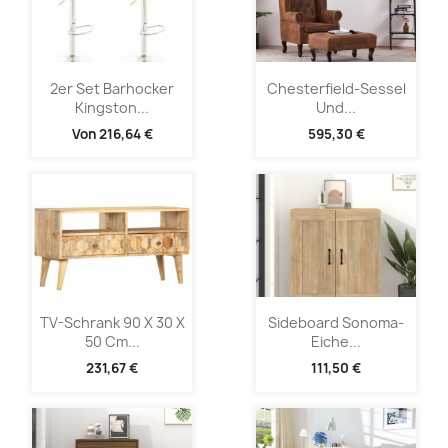
2er Set Barhocker
Chesterfield-Sessel
Kingston...
Und...
Von
216,64 €
595,30 €
TV-Schrank 90 X 30 X
Sideboard Sonoma-
50 Cm...
Eiche...
231,67 €
111,50 €