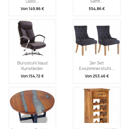
Lazio...
Samt...
Von
149,86 €
554,86 €
Bürostuhl Vaud
2er Set
Kunstleder
Esszimmerstuhl...
Von
154,72 €
Von
253,46 €