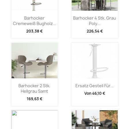
Barhocker
Barhocker 4 Stk. Grau
Cremeweiß Bugholz...
Poly...
203,38 €
226,54 €
Barhocker 2 Stk.
Ersatz Gestell Für...
Hellgrau Samt
Von
46,10 €
169,63 €