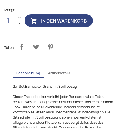
Menge
IN DEN WARENKORB

Teilen
Beschreibung
Artikeldetails
2er Set Barhocker Grant mit Stoffbezug
Dieser Thekenhocker verleiht jeder Bar das gewisse Extra,
designt wie ein Loungesessel besticht dieser Hocker mit seinem
Look. Durch seine Rückenlehne und der Formgebung ist
komfortables Sitzen auch über mehrere Stunden möglich. Die
Sitzschale mit Stoffbezug und abnehmbarem Polster ist
pflegeleicht und der Klettverschluss sorgt dafür, dass das
Sitzpolster nicht verrutscht. Zudem kann der Bezug des