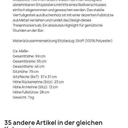
abnehmbaren Sitzpolsters mithilfe eines Reißverschlusses
einfach abgenommen und gewaschen werden. Das stabile
Vierfußgestell aus Buchenholz ist mit einer dezenten Fußstütze
aus Metall versehen und rundet das Design dieses
Tresenhockers ab. Ein absolutes Highlight für gemütliche
Stunden an der Bar.
Materialzusammensetzung Sitzbezug: Stoff (100% Polyester)
Ca. Maße:
Gesamthöhe: 99 cm
Gesamtbreite: 55 cm
Gesamttiefe: 46 cm
Sitzhöhe: 79 cm
Sitzfläche (BxT): 37 x 37 cm
Höhe Rückenlehne (Sitz): 23 cm
Höhe Armlehne (Sitz): 12 cm
Höhe Fußstütze: 28 cm
Gewicht: 7 kg
35 andere Artikel in der gleichen