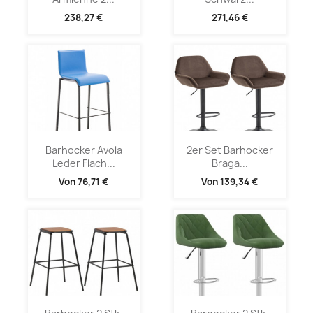
238,27 €
271,46 €
Barhocker Avola
2er Set Barhocker
Leder Flach...
Braga...
Von
76,71 €
Von
139,34 €