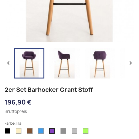


2er Set Barhocker Grant Stoff
196,90 €
Bruttopreis
Farbe: lila
schwarz
creme
braun
blau
dunkelgrau
hellgrau
hellgrün
lila