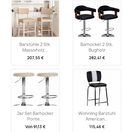
Barstühle 2 Stk.
Barhocker 2 Stk.
Massivholz...
Bugholz
207,55 €
282,41 €
2er Set Barhocker
Wohnling Barstuhl
Ponte...
American...
Von
91,13 €
115,46 €