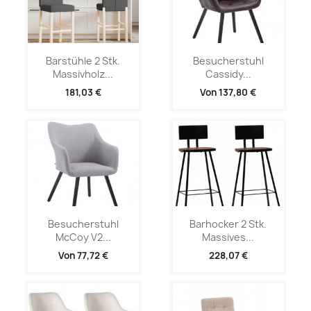
Barstühle 2 Stk.
Besucherstuhl
Massivholz...
Cassidy...
181,03 €
Von
137,80 €
Besucherstuhl
Barhocker 2 Stk.
McCoy V2...
Massives...
Von
77,72 €
228,07 €