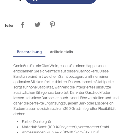
Teilen
Beschreibung
Artikeldetails
Genießen Sie ein Glas Wein, essen Sie einen Happen oder
entspannen Sie sich einfach auf diesen Barhockern. Diese
Barstühle sind mit weichem Samt bezogen, um Ihnen einen
optimalen Sitzkomfort zu bieten. Das verchromte Stahlgestell
sorgt für hohe Stabilität, während die integrierte Fußstütze
zusätzlichen Sitzgenuss bereitet. Dank der Gasdruckfeder
lassen sich diese Barhocker auch in der Höhe verstellen und sind
daher die perfekte Ergänzung zu jedem Bar- oder Essbereich.
Zudem lassen sie sich auch um 360 Grad mit großer Flexibilität
drehen.
Farbe: Dunkelgrün
Material: Samt (100 % Polyester), verchromter Stahl
Abmessungen: 46 x 44 x (82-103) cm (B x T x H)