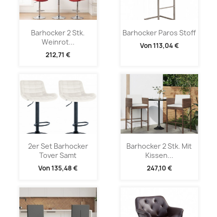
Barhocker 2 Stk.
Barhocker Paros Stoff
Weinrot...
Von
113,04 €
212,71 €
2er Set Barhocker
Barhocker 2 Stk. Mit
Tover Samt
Kissen...
Von
135,48 €
247,10 €