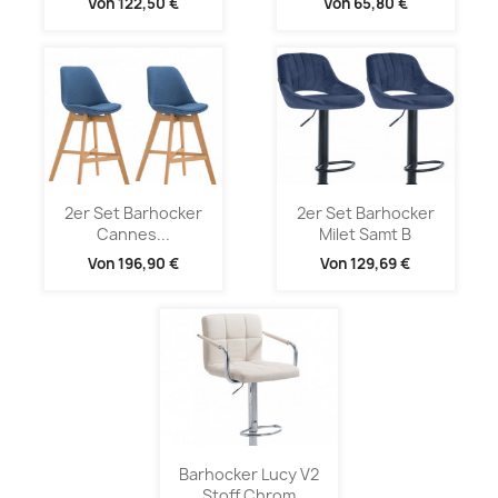
Von
122,50 €
Von
65,80 €
2er Set Barhocker
2er Set Barhocker
Cannes...
Milet Samt B
Von
196,90 €
Von
129,69 €
Barhocker Lucy V2
Stoff Chrom