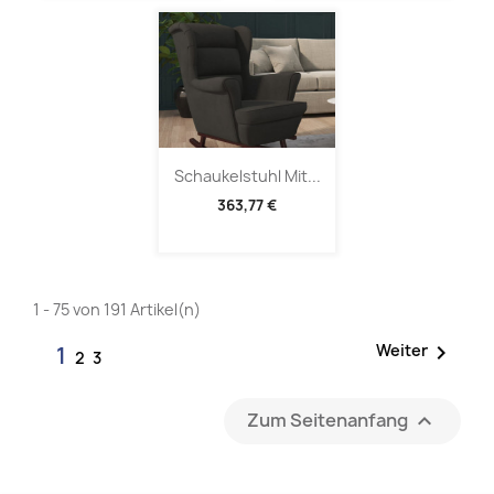
Schaukelstuhl Mit...
363,77 €
1 - 75 von 191 Artikel(n)

Weiter
1
2
3
Zum Seitenanfang
