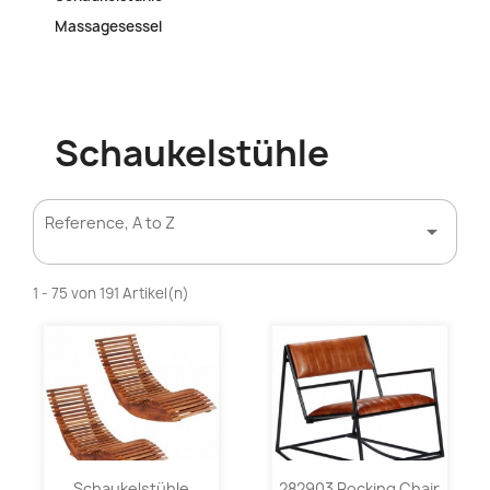
Massagesessel
Schaukelstühle
Reference, A to Z

1 - 75 von 191 Artikel(n)
Schaukelstühle
282903 Rocking Chair