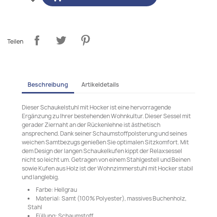
Teilen
Beschreibung
Artikeldetails
Dieser Schaukelstuhl mit Hocker ist eine hervorragende
Ergänzung zu Ihrer bestehenden Wohnkultur. Dieser Sessel mit
gerader Ziernaht an der Rückenlehne ist ästhetisch
ansprechend. Dank seiner Schaumstoffpolsterung und seines
weichen Samtbezugs genießen Sie optimalen Sitzkomfort. Mit
dem Design der langen Schaukelkufen kippt der Relaxsessel
nicht so leicht um. Getragen von einem Stahlgestell und Beinen
sowie Kufen aus Holz ist der Wohnzimmerstuhl mit Hocker stabil
und langlebig.
Farbe: Hellgrau
Material: Samt (100% Polyester), massives Buchenholz,
Stahl
Füllung: Schaumstoff