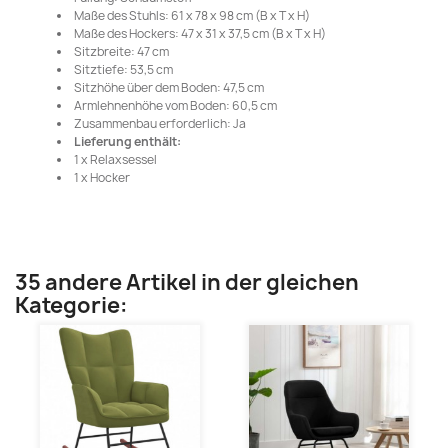
Maße des Stuhls: 61 x 78 x 98 cm (B x T x H)
Maße des Hockers: 47 x 31 x 37,5 cm (B x T x H)
Sitzbreite: 47 cm
Sitztiefe: 53,5 cm
Sitzhöhe über dem Boden: 47,5 cm
Armlehnenhöhe vom Boden: 60,5 cm
Zusammenbau erforderlich: Ja
Lieferung enthält:
1 x Relaxsessel
1 x Hocker
35 andere Artikel in der gleichen
Kategorie: