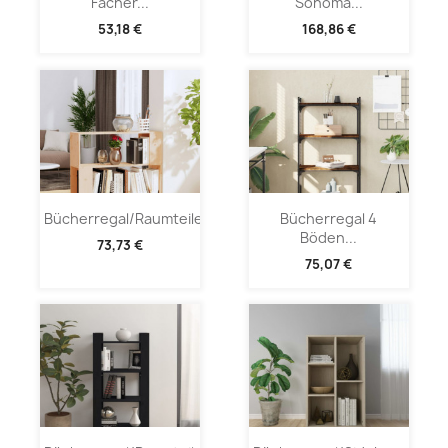
Fächer...
Sonoma...
53,18 €
168,86 €
Bücherregal/Raumteiler...
Bücherregal 4
Böden...
73,73 €
75,07 €