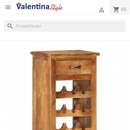

shopping_cart

(0)
search