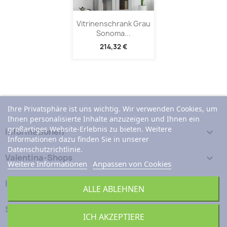
Vitrinenschrank Grau
Sonoma...
214,32 €
Ihre Privatsphäre ist uns wichtig. Wir verwenden Cookies, um
Ihnen personalisierte Inhalte anzuzeigen und Ihnen ein
großartiges Website-Erlebnis zu bieten. Weitere
Informationen

Informationen dazu finden Sie in unserer
Datenschutzrichtlinie.
Valentina-Shops

Weitere Informationen
Anpassen von Cookies
Ihr Konto

ALLE ABLEHNEN
Shop-Einstellungen
keyboard_arrow_down
ICH AKZEPTIERE