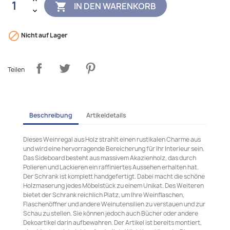
IN DEN WARENKORB


Nicht auf Lager
Teilen
Beschreibung
Artikeldetails
Dieses Weinregal aus Holz strahlt einen rustikalen Charme aus
und wird eine hervorragende Bereicherung für Ihr Interieur sein.
Das Sideboard besteht aus massivem Akazienholz, das durch
Polieren und Lackieren ein raffiniertes Aussehen erhalten hat.
Der Schrank ist komplett handgefertigt. Dabei macht die schöne
Holzmaserung jedes Möbelstück zu einem Unikat. Des Weiteren
bietet der Schrank reichlich Platz, um Ihre Weinflaschen,
Flaschenöffner und andere Weinutensilien zu verstauen und zur
Schau zu stellen. Sie können jedoch auch Bücher oder andere
Dekoartikel darin aufbewahren. Der Artikel ist bereits montiert,