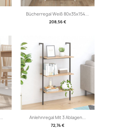
Vorschau

Bücherregal Weiß 80x35x154...
208,56 €
Vorschau

..
Anlehnregal Mit 3 Ablagen...
72,74 €