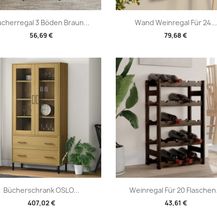
Vorschau
Vorschau


cherregal 3 Böden Braun...
Wand Weinregal Für 24...
56,69 €
79,68 €
Vorschau
Vorschau


Bücherschrank OSLO...
Weinregal Für 20 Flaschen.
407,02 €
43,61 €