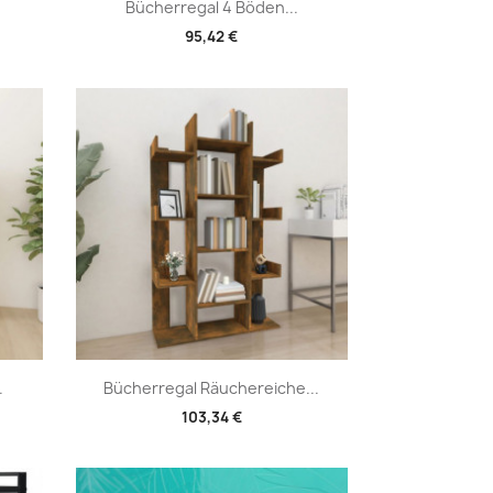
Vorschau

Bücherregal 4 Böden...
95,42 €
Vorschau

.
Bücherregal Räuchereiche...
103,34 €