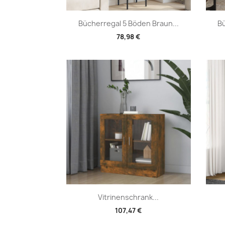
Vorschau

Bücherregal 5 Böden Braun...
Bü
78,98 €
Vorschau

Vitrinenschrank...
107,47 €