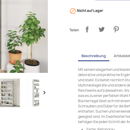

Nicht auf Lager
Teilen
Beschreibung
Artikeldet
Mit seinem eleganten und klassi
dekorative und praktische Ergän
und stabil. Es bietet reichlich S
Multimediageräte und andere de
Reichweite aufzubewahren. Als v

was es zu einer perfekten Wahl 
Bücherregal lässt sich mit einem
Schrauben und Dübel für die Bef
enthalten. Suchen und verwende
geeignet sind. Im Zweifelsfall h
befolgen Sie jeden Schritt der A
Farbe: Betongrau