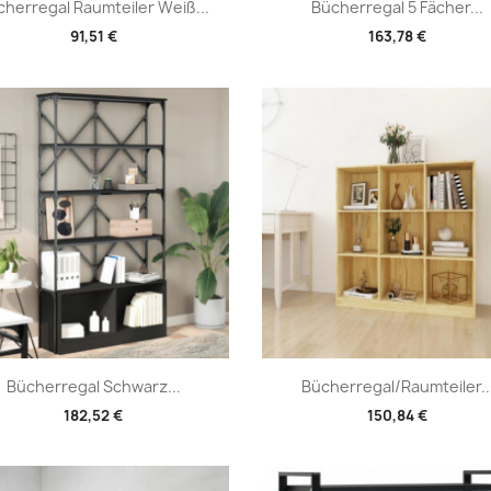
Vorschau
Vorschau


cherregal Raumteiler Weiß...
Bücherregal 5 Fächer...
91,51 €
163,78 €
Vorschau
Vorschau


Bücherregal Schwarz...
Bücherregal/Raumteiler..
182,52 €
150,84 €