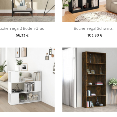
Vorschau
Vorschau


ücherregal 3 Böden Grau...
Bücherregal Schwarz...
56,33 €
103,80 €