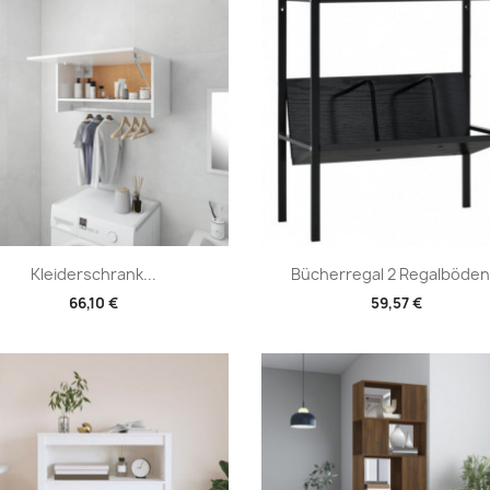
Vorschau
Vorschau


Kleiderschrank...
Bücherregal 2 Regalböden.
66,10 €
59,57 €