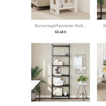
Vorschau

Bücherregal/Raumteiler Weiß...
B
63,48 €