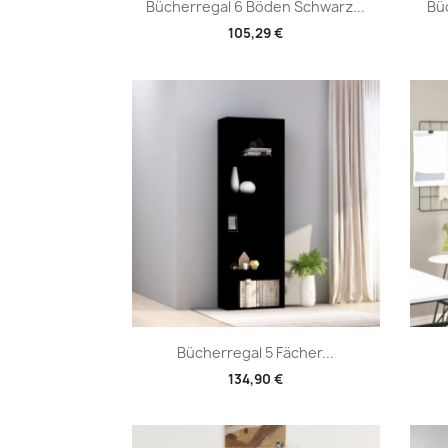
Vorschau

Bücherregal 6 Böden Schwarz...
Bü
105,29 €
Vorschau

Bücherregal 5 Fächer...
134,90 €