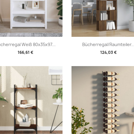
Vorschau
Vorschau


cherregal Weiß 80x35x97...
Bücherregal/Raumteiler..
166,61 €
124,03 €