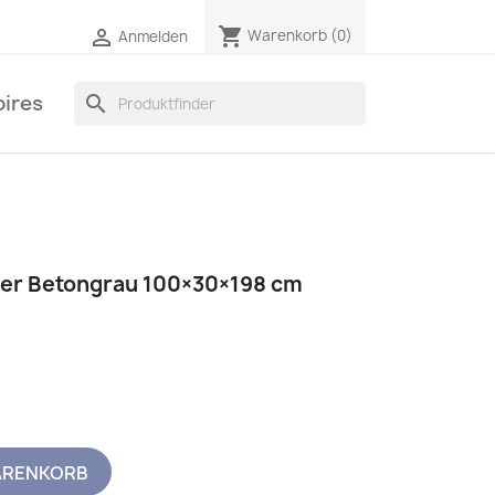
shopping_cart

Warenkorb
(0)
Anmelden
ires
search
ler Betongrau 100×30×198 cm
ARENKORB