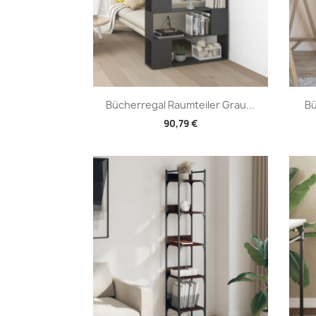
Vorschau

Bücherregal Raumteiler Grau...
Bü
90,79 €