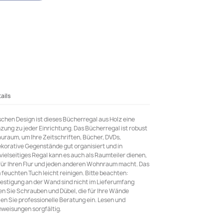
ails
schen Design ist dieses Bücherregal aus Holz eine
zung zu jeder Einrichtung. Das Bücherregal ist robust
tauraum, um Ihre Zeitschriften, Bücher, DVDs,
korative Gegenstände gut organisiert und in
ielseitiges Regal kann es auch als Raumteiler dienen,
für Ihren Flur und jeden anderen Wohnraum macht. Das
 feuchten Tuch leicht reinigen. Bitte beachten:
estigung an der Wand sind nicht im Lieferumfang
n Sie Schrauben und Dübel, die für Ihre Wände
olen Sie professionelle Beratung ein. Lesen und
nweisungen sorgfältig.