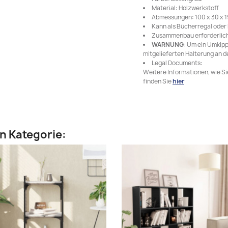
Material: Holzwerkstoff
Abmessungen: 100 x 30 x 19
Kann als Bücherregal oder
Zusammenbau erforderlich
WARNUNG
: Um ein Umkipp
mitgelieferten Halterung an 
Legal Documents:
Weitere Informationen, wie S
finden Sie
hier
en Kategorie: