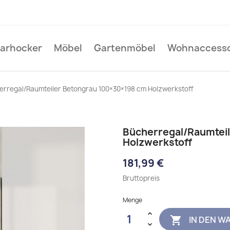
Barhocker
Möbel
Gartenmöbel
Wohnaccesso
erregal/Raumteiler Betongrau 100×30×198 cm Holzwerkstoff
Bücherregal/Raumtei
Holzwerkstoff
181,99 €
Bruttopreis
Menge
IN DEN W
