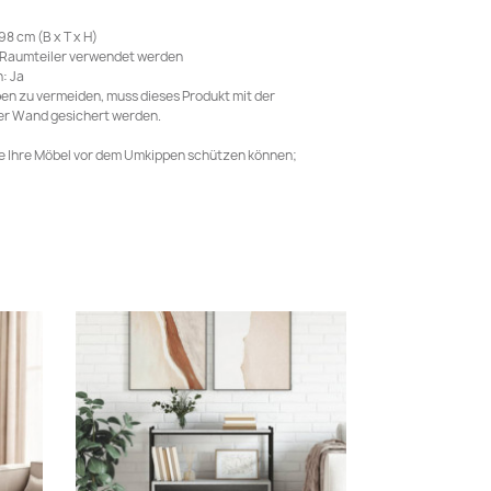
8 cm (B x T x H)
 Raumteiler verwendet werden
: Ja
en zu vermeiden, muss dieses Produkt mit der
der Wand gesichert werden.
ie Ihre Möbel vor dem Umkippen schützen können;