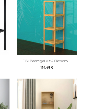
Vorschau

..
EISL Badregal Mit 4 Fächern...
114,48 €