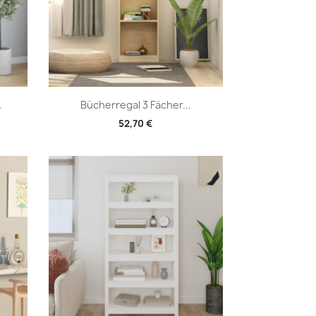
Vorschau

.
Bücherregal 3 Fächer...
52,70 €