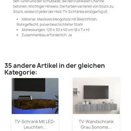
den Türen und der Schublade, die den rustikalen Charme
betonen. Wichtiger Hinweis: Die Farben variieren von Stück zu
Stück, wodurch jeder der Holz-TV-Schränke einzigartig ist.
Material: Massives Mangoholz mit Bleichfinish,
Rohrgeflecht, pulverbeschichteter Stahl
Abmessungen: 120 x 30 x 40 cm (B x T x H)
Zusammenbau erforderlich: Ja
35 andere Artikel in der gleichen
Kategorie:
TV-Schrank Mit LED-
TV-Wandschrank
Leuchten...
Grau Sonoma...