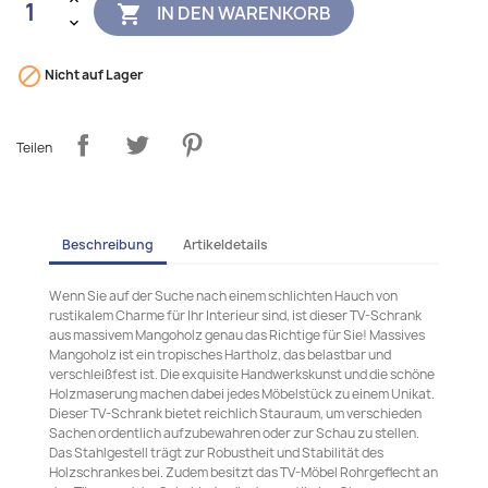
IN DEN WARENKORB


Nicht auf Lager
Teilen
Beschreibung
Artikeldetails
Wenn Sie auf der Suche nach einem schlichten Hauch von
rustikalem Charme für Ihr Interieur sind, ist dieser TV-Schrank
aus massivem Mangoholz genau das Richtige für Sie! Massives
Mangoholz ist ein tropisches Hartholz, das belastbar und
verschleißfest ist. Die exquisite Handwerkskunst und die schöne
Holzmaserung machen dabei jedes Möbelstück zu einem Unikat.
Dieser TV-Schrank bietet reichlich Stauraum, um verschieden
Sachen ordentlich aufzubewahren oder zur Schau zu stellen.
Das Stahlgestell trägt zur Robustheit und Stabilität des
Holzschrankes bei. Zudem besitzt das TV-Möbel Rohrgeflecht an