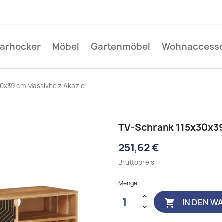
Barhocker
Möbel
Gartenmöbel
Wohnaccesso
0x39 cm Massivholz Akazie
TV-Schrank 115x30x39
251,62 €
Bruttopreis
Menge
IN DEN W
