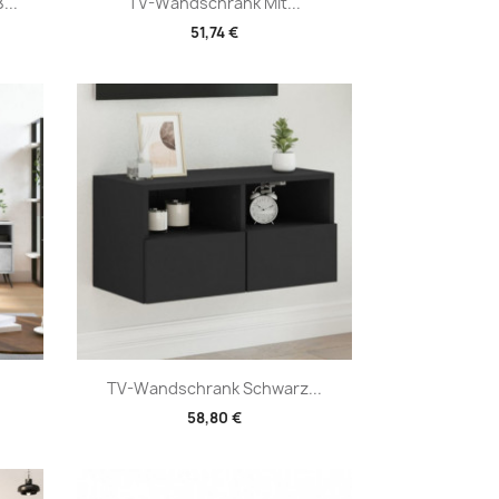
Vorschau

...
TV-Wandschrank Mit...
51,74 €
Vorschau

TV-Wandschrank Schwarz...
58,80 €