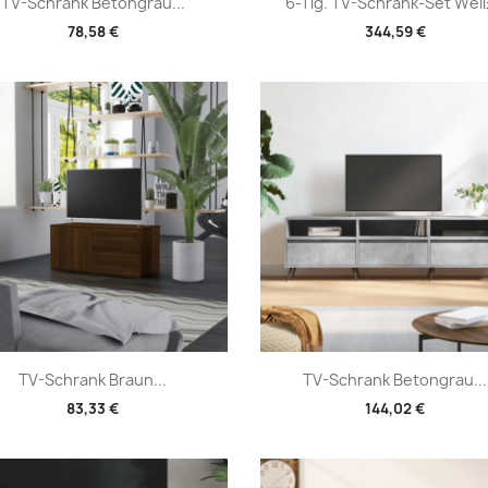
Vorschau
Vorschau


TV-Schrank Betongrau...
6-Tlg. TV-Schrank-Set Weiß
78,58 €
344,59 €
Vorschau
Vorschau


TV-Schrank Braun...
TV-Schrank Betongrau...
83,33 €
144,02 €