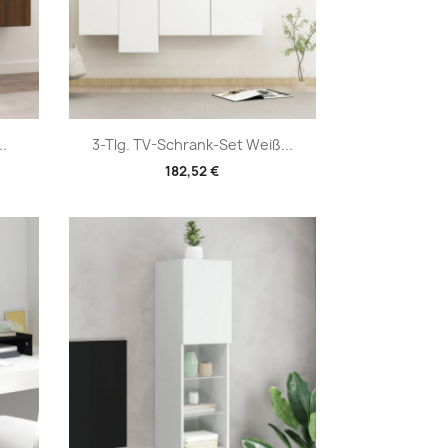
Vorschau

..
3-Tlg. TV-Schrank-Set Weiß...
182,52 €