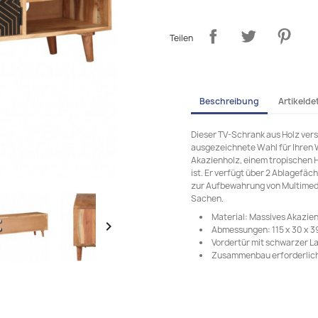
Teilen
Beschreibung
Artikeldet
Dieser TV-Schrank aus Holz ver
ausgezeichnete Wahl für Ihren
Akazienholz, einem tropischen H
ist. Er verfügt über 2 Ablagefäc
zur Aufbewahrung von Multimed
Sachen.
Material: Massives Akazien

Abmessungen: 115 x 30 x 39
Vordertür mit schwarzer L
Zusammenbau erforderlich