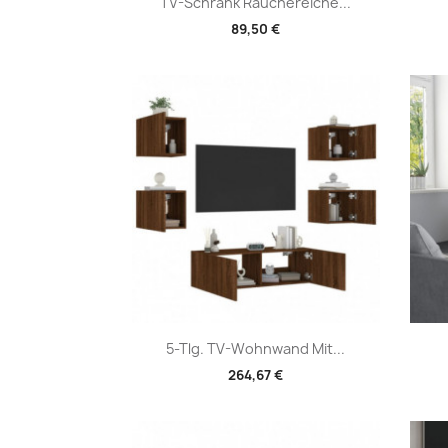
Vorschau

TV-Schrank Räuchereiche...
89,50 €
Vorschau

5-Tlg. TV-Wohnwand Mit...
264,67 €