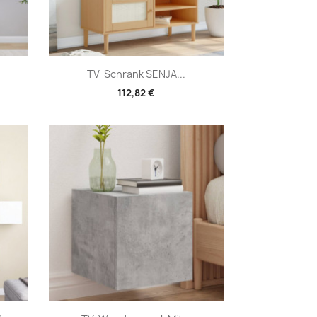
Vorschau

TV-Schrank SENJA...
112,82 €