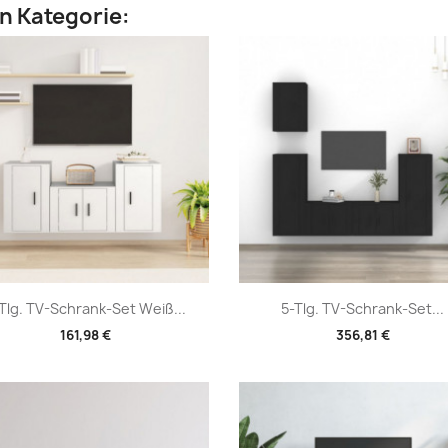
en Kategorie:
Vorschau
Vorschau


Tlg. TV-Schrank-Set Weiß...
5-Tlg. TV-Schrank-Set...
161,98 €
356,81 €