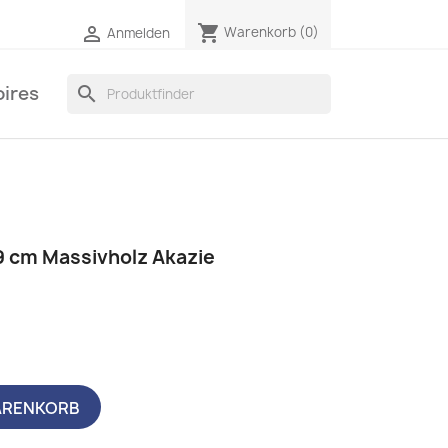
shopping_cart

Warenkorb
(0)
Anmelden
ires
search
 cm Massivholz Akazie
ARENKORB