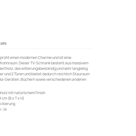
ails
sprüht einen modernen Charme und ist eine
 Wohnraum. Dieser TV-Schrank besteht aus massivem
artholz, das witterungsbeständig und sehr langlebig
her und 2 Türen und bietet dadurch reichlich Stauraum
ia-Geräten, Büchern sowie verschiedenen anderen
holz mit natürlichem Finish
 cm (B x T x H)
ackierung
: Ja