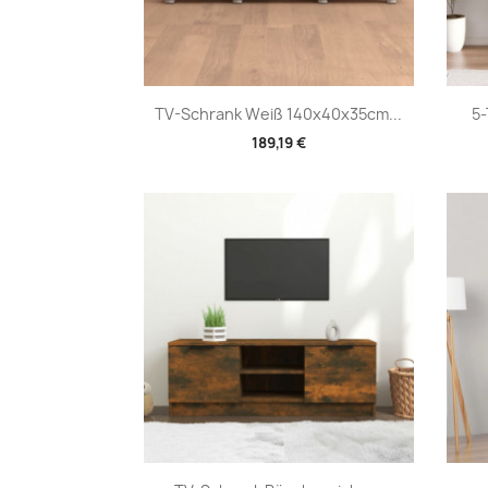
Vorschau

TV-Schrank Weiß 140x40x35cm...
5-
189,19 €