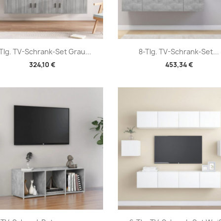
Vorschau
Vorschau


Tlg. TV-Schrank-Set Grau...
8-Tlg. TV-Schrank-Set...
324,10 €
453,34 €