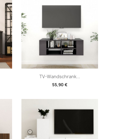
Vorschau

TV-Wandschrank...
55,90 €