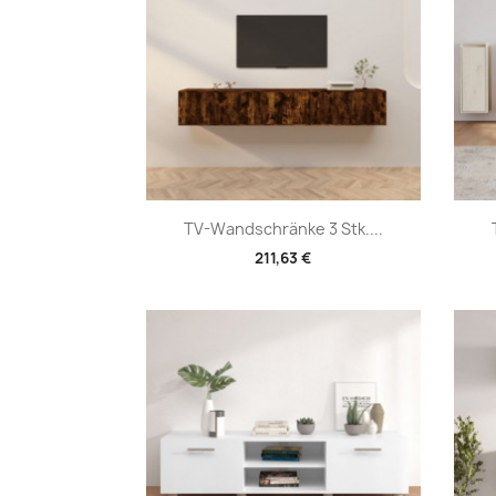
Vorschau

TV-Wandschränke 3 Stk....
211,63 €