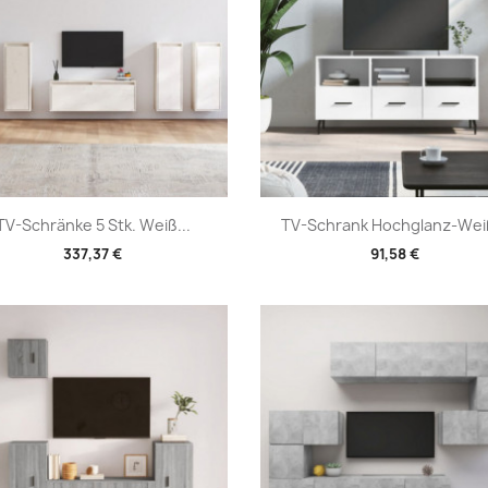
Vorschau
Vorschau


TV-Schränke 5 Stk. Weiß...
TV-Schrank Hochglanz-Weiß
337,37 €
91,58 €