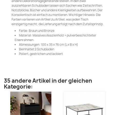
andere Dekorationsgegenstände stellen. In den zwei
ausziehbaren Schubladen lassen sich Sachen wie Zeitschriften,
Notizblöcke, Bücher und andere Kleinigkeiten aufbewahren. Der
Konsolentisch ist einfach zu montieren. Wichtiger Hinweis: Die
Farben variieren von Artikel zu Artikel, was jeden Tisch
einzigartig macht; die Lieferung erfolgt nach dem Zufallsprinzip.
Farbe: Braun und Bronze
Material: Massives Akazienholz + pulverbeschichteter
Eisenrahmen
Abmessungen: 100 x 35 x 76 cm (L x B x H)
Beinhaltet 2 Schubladen
Poliert, gestrichen und lackiert
35 andere Artikel in der gleichen
Kategorie: