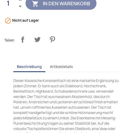
IN DEN WARENKORB


Nicht auf Lager
Teilen
Beschreibung
Artikeldetails
Dieser klassische Konsolentisch ist eine markante Ergänzung zu
jedem Zimmer. Er kann auch als Sideboard, Hochschrank,
Beistelltisch, Highboard, Schubladenschrank usw. verwendet
werden. Der Tisch ist aus massivem Akazienholz, das durch
Polieren, Anstreichen und Lackieren ein schönes Finish erhalten
hat, um ein raffiniertes Aussehen aufzuweisen. Der Tisch ist
komplett handgefertigt und die schöne Holzmaserung macht
jedes Möbelstück zu einem Unikat. Die Eisenbeine mit Messing-
Pulverbeschichtung tragen zu seiner Stabilität bei. Auf die
robuste Tischplatte können Sie einen Obstkorb, eine Vase oder