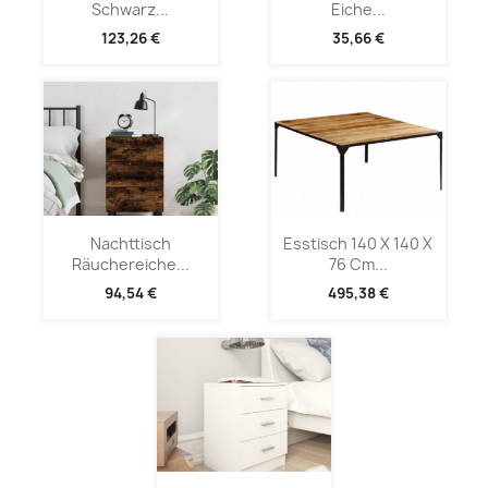
Schwarz...
Eiche...
123,26 €
35,66 €
Nachttisch
Esstisch 140 X 140 X
Räuchereiche...
76 Cm...
94,54 €
495,38 €