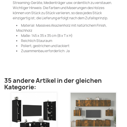
Streaming-Geräte, Medienträger usw. ordentlich zu verstauen.
Wichtiger Hinweis: Die Farben und Maserungen des Holzes
können von Stück zu Stück variieren, so dass jedes Stück
einzigartig ist; die Lieferung erfolgt nach dem Zufallsprinzip.
Material: Massives Akazienholz mit natürlichem Finish,
Mischholz
Maße: 145 x 35 x 35 cm (B x T x H)
Reichlich Stauraum
Poliert, gestrichen und lackiert
Zusammenbau erforderlich: Ja
35 andere Artikel in der gleichen
Kategorie: