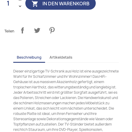
IN DEN WARENKORB

Teilen
Beschreibung
Artikeldetails
Dieser einzigartige TV-Schrank aus Holz ist eine ausgezeichnete
Wahl für Ihr Schlafzimmer und Ihr Wohnzimmer! Das HiFi-
Gehäuse ist aus massivem Akazienholz gefertigt, einem
tropischen Hartholz, das witterungsbeständig und langlebig ist.
Jeder Arbeitsschritt wird mit größter Sorgfalt ausgeführt, sei es
das Polieren, Streichen oder Lackieren. Die Handwerkskunst und
die schönen Holzmaserungen machen jedes Möbelstück zu
einem Unikat, das sich leicht vom nächsten unterscheidet. Die
robuste Platte ist ideal, um Ihren Fernseher und Ihre
Stereoanlage sowie Dekorationsgegenstände wie Vasen oder
Topfpflanzen aufzustellen. Der TV-Ständer bietet außerdem
reichlich Stauraum, um Ihre DVD-Player, Spielkonsolen,