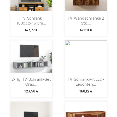
TV-Schrank
TV-Wandschränke 2
100x33x46 Cm...
Stk....
147,77 €
141,10 €
2-Tlg. TV-Schrank-Set
TV-Schrank Mit LED-
Grau...
Leuchten...
123,58 €
168,12 €