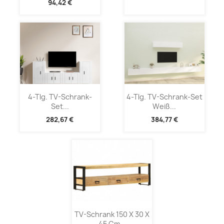
94,42 €
4-Tlg. TV-Schrank-
4-Tlg. TV-Schrank-Set
Set...
Weiß...
282,67 €
384,77 €
TV-Schrank 150 X 30 X
45 Cm...