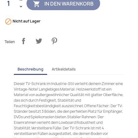
IN DEN WARENKORB


Nicht auf Lager
Teilen
Beschreibung
Artikeldetails
Dieser TV-Schrank im Industrie-Stil verleiht deinem Zimmer eine
Vintage-Note! Langlebiges Material: Holzwerkstoff ist ein
Material von außergewöhnlicher Qualität mit glatter Oberfläche,
das sich durch Festigkeit, Stabilität und
Feuchtigkeitsbeständigkeit auszeichnet.Offene Fächer: Der TV-
Ständer besitzt 3 Böden, die den perfekten Platz für Empfänger,
DVDs und Spielkonsolen bieten.Stabiler Rahmen: Der
Eisenrahmen verleiht dem Lowboard Robustheit und
Stabilität.Verstellbare Füße: Der TV-Schrank ist mit 4
verstellbaren Füßen ausgestattet, die deinen Boden vor