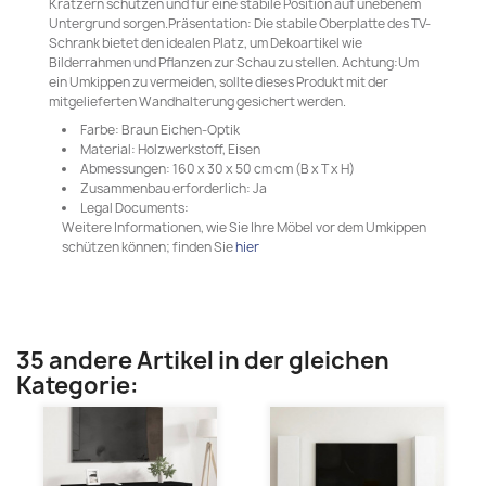
Kratzern schützen und für eine stabile Position auf unebenem
Untergrund sorgen.Präsentation: Die stabile Oberplatte des TV-
Schrank bietet den idealen Platz, um Dekoartikel wie
Bilderrahmen und Pflanzen zur Schau zu stellen. Achtung:Um
ein Umkippen zu vermeiden, sollte dieses Produkt mit der
mitgelieferten Wandhalterung gesichert werden.
Farbe: Braun Eichen-Optik
Material: Holzwerkstoff, Eisen
Abmessungen: 160 x 30 x 50 cm cm (B x T x H)
Zusammenbau erforderlich: Ja
Legal Documents:
Weitere Informationen, wie Sie Ihre Möbel vor dem Umkippen
schützen können; finden Sie
hier
35 andere Artikel in der gleichen
Kategorie: