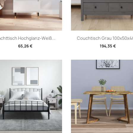
Vorschau
Vorschau


chttisch Hochglanz-Weiß...
Couchtisch Grau 100x50x40
65,26 €
194,35 €