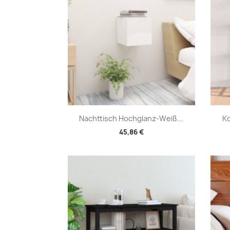
Vorschau

Nachttisch Hochglanz-Weiß...
Ko
45,86 €