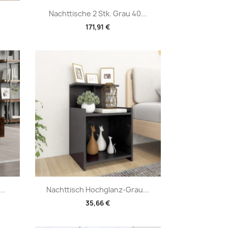
Vorschau

Nachttische 2 Stk. Grau 40...
171,91 €
Vorschau

..
Nachttisch Hochglanz-Grau...
35,66 €