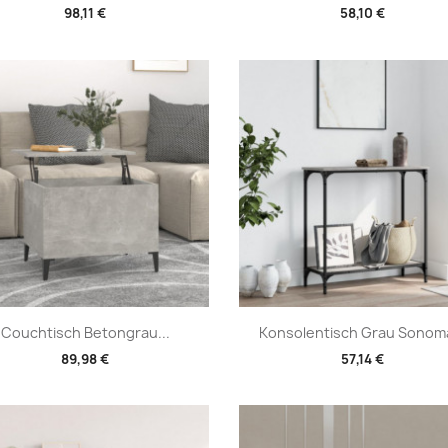
98,11 €
58,10 €
Vorschau
Vorschau


Couchtisch Betongrau...
Konsolentisch Grau Sonoma
89,98 €
57,14 €