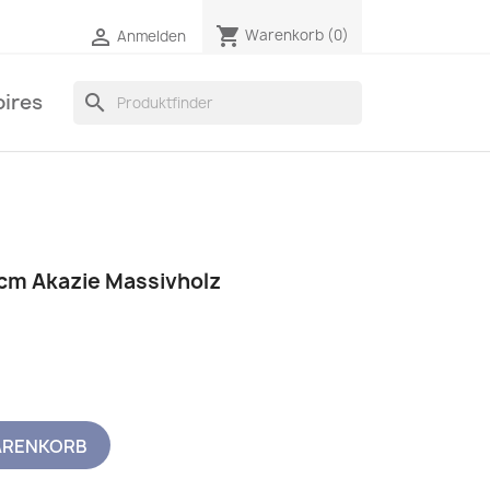
shopping_cart

Warenkorb
(0)
Anmelden
ires
search
cm Akazie Massivholz
ARENKORB