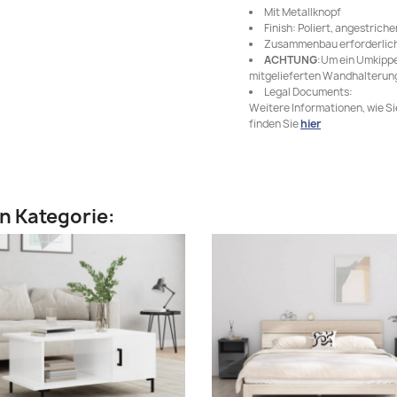
Mit Metallknopf
Finish: Poliert, angestriche
Zusammenbau erforderlich
ACHTUNG
:Um ein Umkippe
mitgelieferten Wandhalterun
Legal Documents:
Weitere Informationen, wie S
finden Sie
hier
en Kategorie: