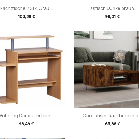
Vorschau
Vorschau


Nachttische 2 Stk. Grau...
Esstisch Dunkelbraun...
103,39 €
98,01 €
Vorschau
Vorschau


Wohnling Computertisch...
Couchtisch Räuchereiche.
98,49 €
63,86 €