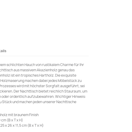
ails
nem schlichten Hauch von rustikalem Charme für Ihr
 Nachttisch aus massivem Akazienholz genau das
nholz ist ein tropisches Hartholz. Die exquisite
 Holzmaserung machen dabei jedes Möbelstück zu
Prozesses wird mit höchster Sorgfalt ausgeführt, sei
ckieren. Der Nachttisch bietet reichlich Stauraum, um
n oder ordentlich aufzubewahren. Wichtiger Hinweis:
zu Stück und machen jeden unserer Nachttische
holz mit braunem Finish
cm (B x T x H)
 x 26 x 11,5 cm (B x T x H)