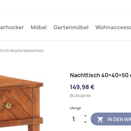
Barhocker
Möbel
Gartenmöbel
Wohnaccesso
0 cm Akazie Massivholz
Nachttisch 40×40×50 
149,98 €
Bruttopreis
Menge
IN DEN W
