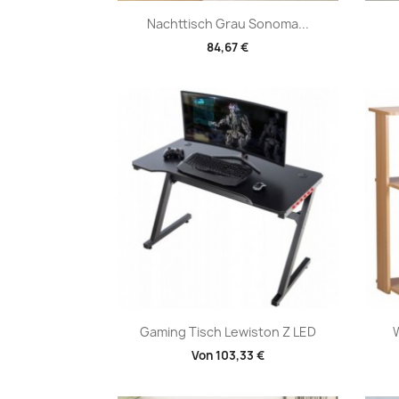
Vorschau

Nachttisch Grau Sonoma...
84,67 €
Vorschau

Gaming Tisch Lewiston Z LED
Von
103,33 €