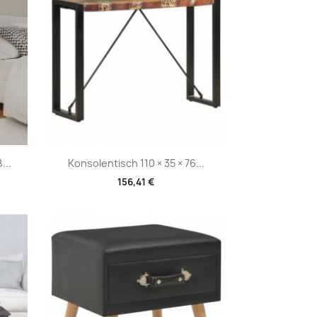
Vorschau

...
Konsolentisch 110 × 35 × 76...
156,41 €