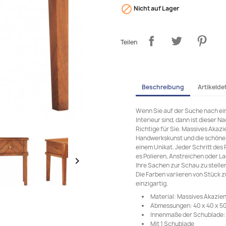

Nicht auf Lager
Teilen
Beschreibung
Artikeldet
Wenn Sie auf der Suche nach ei
Interieur sind, dann ist dieser
Richtige für Sie. Massives Akazie
Handwerkskunst und die schöne
einem Unikat. Jeder Schritt des 
es Polieren, Anstreichen oder La

Ihre Sachen zur Schau zu stelle
Die Farben variieren von Stück 
einzigartig.
Material: Massives Akazien
Abmessungen: 40 x 40 x 50 
Innenmaße der Schublade: 25
Mit 1 Schublade