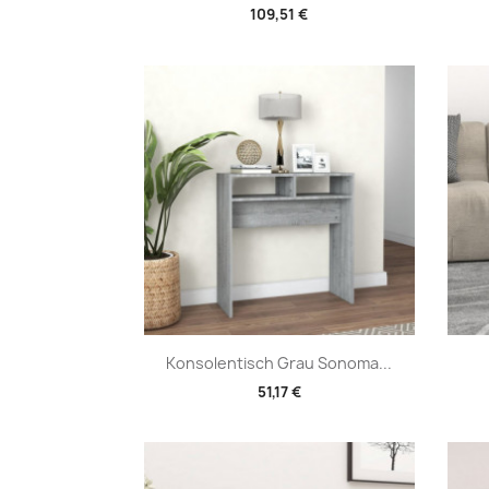
109,51 €
Vorschau

Konsolentisch Grau Sonoma...
51,17 €