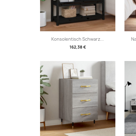
Vorschau

Konsolentisch Schwarz...
Na
162,38 €