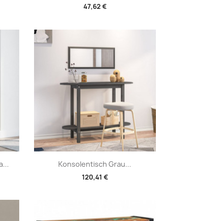
47,62 €
Vorschau

...
Konsolentisch Grau...
120,41 €