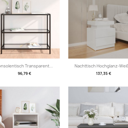
Vorschau
Vorschau


nsolentisch Transparent...
Nachttisch Hochglanz-Weiß
96,79 €
137,35 €