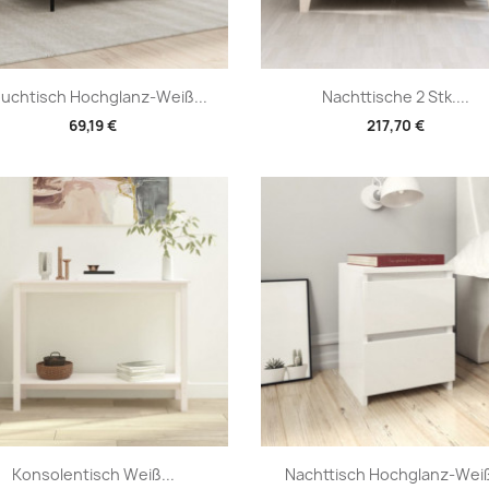
Vorschau
Vorschau


uchtisch Hochglanz-Weiß...
Nachttische 2 Stk....
69,19 €
217,70 €
Vorschau
Vorschau


Konsolentisch Weiß...
Nachttisch Hochglanz-Weiß