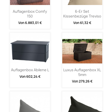
Auflagenbox Comfy
6-Er Set
150
Kissenbezüge Treviso
Von
6.883,01 €
Von
61,32 €
Auflagenbox Abilene L
Luxus Auflagenbox XL
5mm
Von
602,24 €
Von
279,26 €