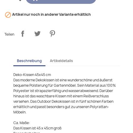

Artikel nur noch in anderer Variante erhältlich
Teilen
Beschreibung
Artikeldetails
Deko-Kissen 45x45 cm
Das moderne Dekokissen ist eine wunderschöne und äußerst
bequeme Polsterung für Gartenmöbel. Sein Material aus 100%
Polyester ist strapazierfähig und wasserabweisend. Darüber
hinaus ist das waschbare Kissen mit einem Reißverschluss
versehen. Das Outdoor Dekokissen ist in fünf schönen Farben
erhältlich und passt besonders gut zu unseren Polyrattan-
Möbeln.
Ca. Maße:
Das Kissen ist 45 x 45cm groß