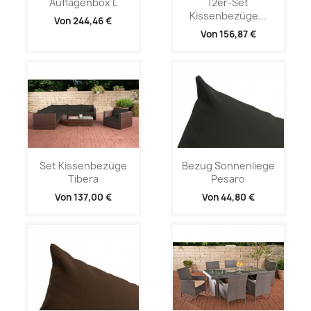
Auflagenbox L
12er-Set
Kissenbezüge...
Von
244,46 €
Von
156,87 €
Set Kissenbezüge
Bezug Sonnenliege
Tibera
Pesaro
Von
137,00 €
Von
44,80 €