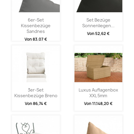
6er-Set
Set Bezüge
Kissenbezüge
Sonnenliegen...
Sandnes
Von
52,62 €
Von
83,07 €
3er-Set
Luxus Auflagenbox
Kissenbezüge Breno
XXL 5mm
Von
86,74 €
Von
11.148,20 €