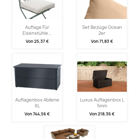
Auflage Für
Set Bezüge Ocean
Eisenstühle...
2er
Von
25,37 €
Von
71,83 €
Auflagenbox Abilene
Luxus Auflagenbox L
XL
5mm
Von
744,56 €
Von
218,36 €