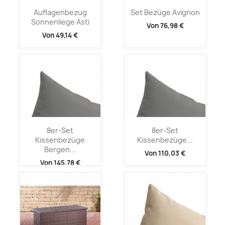
Auflagenbezug
Set Bezüge Avignon
Sonnenliege Asti
Von
76,98 €
Von
49,14 €
8er-Set
8er-Set
Kissenbezüge
Kissenbezüge...
Bergen...
Von
110,03 €
Von
145,78 €