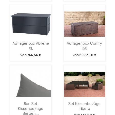
Auflagenbox Abilene
Auflagenbox Comfy
XL
150
Von
744,56 €
Von
6.883,01 €
8er-Set
Set Kissenbezüge
Kissenbezüge
Tibera
Bergen...