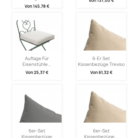
Von
137,00 €
Von
145,78 €
Auflage Für
6-Er Set
Eisenstühle...
Kissenbezüge Treviso
Von
25,37 €
Von
61,32 €
6er-Set
6er-Set
Kissenbezüge
Kissenbezüge...