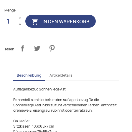
Menge
IN DEN WARENKORB

Teilen
Beschreibung
Artikeldetails
Auflagenbezug Sonnenliege Asti
Es handelt sich hierbei um den Auflagenbezug für die
Sonnenliege Asti in bis zu fünf verschiedenen Farben: anthrazit,
cremeweiß, eisengrau, rubinrot oder terrabraun.
Ca. Maße:
Sitzkissen: 103x65x7 cm
Rückenkissen:75x55x7 cm