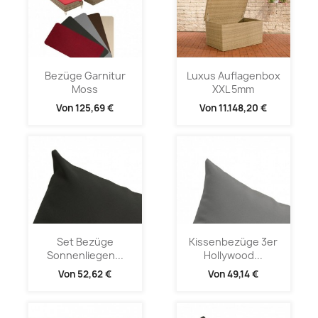
Bezüge Garnitur
Luxus Auflagenbox
Moss
XXL 5mm
Von
125,69 €
Von
11.148,20 €
Set Bezüge
Kissenbezüge 3er
Sonnenliegen...
Hollywood...
Von
52,62 €
Von
49,14 €