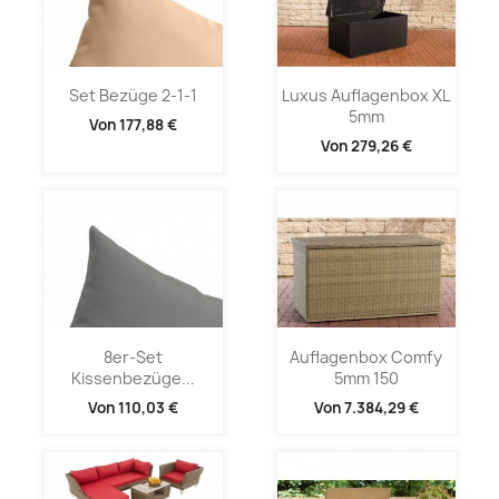
Set Bezüge 2-1-1
Luxus Auflagenbox XL
5mm
Von
177,88 €
Von
279,26 €
8er-Set
Auflagenbox Comfy
Kissenbezüge...
5mm 150
Von
110,03 €
Von
7.384,29 €