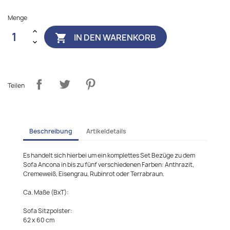
Menge
IN DEN WARENKORB

Teilen
Beschreibung
Artikeldetails
Es handelt sich hierbei um ein komplettes Set Bezüge zu dem
Sofa Ancona in bis zu fünf verschiedenen Farben: Anthrazit,
Cremeweiß, Eisengrau, Rubinrot oder Terrabraun.
Ca. Maße (BxT):
Sofa Sitzpolster:
62 x 60 cm