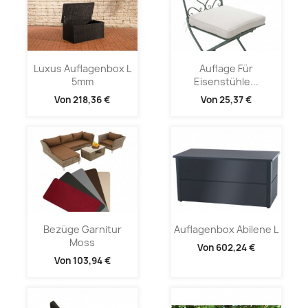
Luxus Auflagenbox L
Auflage Für
5mm
Eisenstühle...
Von
218,36 €
Von
25,37 €
Bezüge Garnitur
Auflagenbox Abilene L
Moss
Von
602,24 €
Von
103,94 €