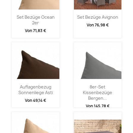
Set Bezüge Ocean
Set Bezüge Avignon
2er
Von
76,98 €
Von
71,83 €
Auflagenbezug
8er-Set
Sonnenliege Asti
Kissenbezüge
Bergen...
Von
49,14 €
Von
145,78 €