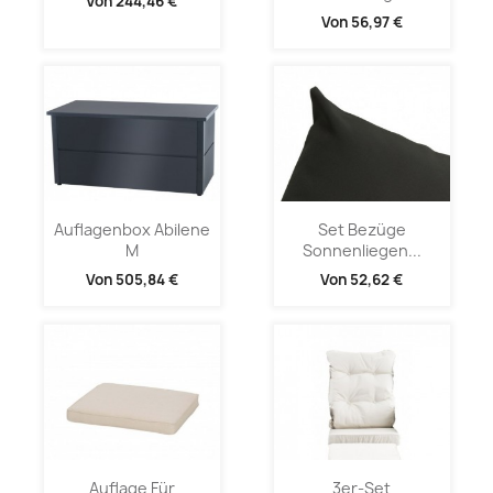
Von
244,46 €
Von
56,97 €
Auflagenbox Abilene
Set Bezüge
M
Sonnenliegen...
Von
505,84 €
Von
52,62 €
Auflage Für
3er-Set