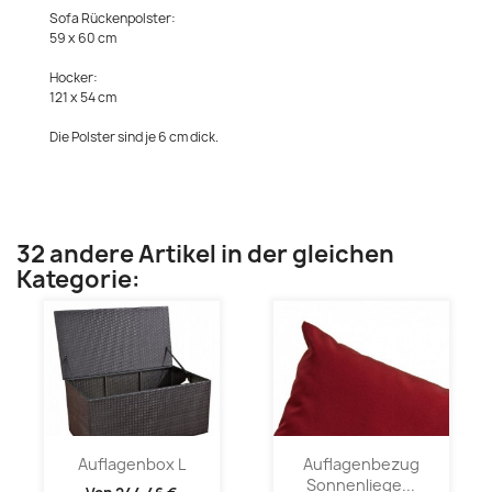
Sofa Rückenpolster:
59 x 60 cm
Hocker:
121 x 54 cm
Die Polster sind je 6 cm dick.
32 andere Artikel in der gleichen
Kategorie:
Auflagenbox L
Auflagenbezug
Sonnenliege...