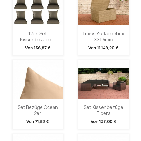
12er-Set
Luxus Auflagenbox
Kissenbezüge...
XXL 5mm
Von
156,87 €
Von
11.148,20 €
Set Bezüge Ocean
Set Kissenbezüge
2er
Tibera
Von
71,83 €
Von
137,00 €