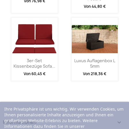
Von
76,98 €
Von
44,80 €
3er-Set
Luxus Auflagenbox L
Kissenbezüge Sofa...
5mm
Von
60,45 €
Von
218,36 €
Ihre Privatsphäre ist uns wichtig. Wir verwenden Cookies, um
Ihnen personalisierte Inhalte anzuzeigen und Ihnen ein
großartiges Website-Erlebnis zu bieten. Weitere
Informationen

Informationen dazu finden Sie in unserer