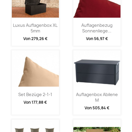
Luxus Auflagenbox XL
Auflagenbezug
5mm
Sonnenliege...
Von
279,26 €
Von
56,97 €
Set Bezüge 2-1-1
Auflagenbox Abilene
M
Von
177,88 €
Von
505,84 €