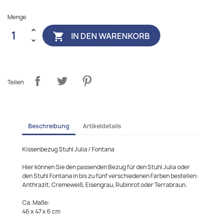
Menge
IN DEN WARENKORB

Teilen
Beschreibung
Artikeldetails
Kissenbezug Stuhl Julia / Fontana
Hier können Sie den passenden Bezug für den Stuhl Julia oder
den Stuhl Fontana in bis zu fünf verschiedenen Farben bestellen:
Anthrazit, Cremeweiß, Eisengrau, Rubinrot oder Terrabraun.
Ca. Maße:
46 x 47 x 6 cm