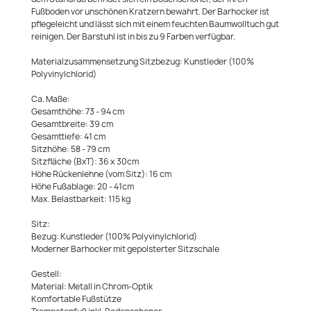
Fußboden vor unschönen Kratzern bewahrt. Der Barhocker ist
pflegeleicht und lässt sich mit einem feuchten Baumwolltuch gut
reinigen. Der Barstuhl ist in bis zu 9 Farben verfügbar.
Materialzusammensetzung Sitzbezug: Kunstleder (100%
Polyvinylchlorid)
Ca. Maße:
Gesamthöhe: 73 - 94 cm
Gesamtbreite: 39 cm
Gesamttiefe: 41 cm
Sitzhöhe: 58 - 79 cm
Sitzfläche (BxT): 36 x 30cm
Höhe Rückenlehne (vom Sitz): 16 cm
Höhe Fußablage: 20 - 41cm
Max. Belastbarkeit: 115 kg
Sitz:
Bezug: Kunstleder (100% Polyvinylchlorid)
Moderner Barhocker mit gepolsterter Sitzschale
Gestell:
Material: Metall in Chrom-Optik
Komfortable Fußstütze