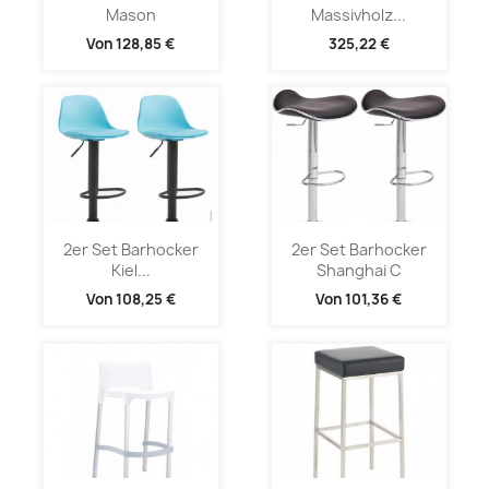
Mason
Massivholz...
Von
128,85 €
325,22 €
2er Set Barhocker
2er Set Barhocker
Kiel...
Shanghai C
Von
108,25 €
Von
101,36 €