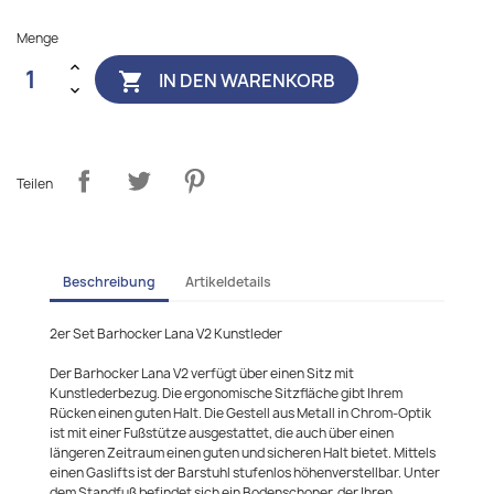
Menge
IN DEN WARENKORB

Teilen
Beschreibung
Artikeldetails
2er Set Barhocker Lana V2 Kunstleder
Der Barhocker Lana V2 verfügt über einen Sitz mit
Kunstlederbezug. Die ergonomische Sitzfläche gibt Ihrem
Rücken einen guten Halt. Die Gestell aus Metall in Chrom-Optik
ist mit einer Fußstütze ausgestattet, die auch über einen
längeren Zeitraum einen guten und sicheren Halt bietet. Mittels
einen Gaslifts ist der Barstuhl stufenlos höhenverstellbar. Unter
dem Standfuß befindet sich ein Bodenschoner, der Ihren