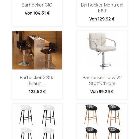
Barhocker GIO
Barhocker Montreal
E80
Von
104,31 €
Von
129,92 €
Barhocker 2 Stk.
Barhocker Lucy V2
Braun...
Stoff Chrom
123,52 €
Von
99,29 €