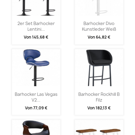
2er Set Barhocker
Barhocker Divo
Lentini...
Kunstleder Weiß
Von
145,68 €
Von
64,82 €
Barhocker Las Vegas
Barhocker Rockhill B
V2...
Filz
Von
77,09 €
Von
182,13 €