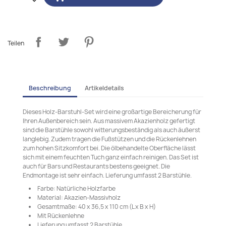
Teilen
Beschreibung
Artikeldetails
Dieses Holz-Barstuhl-Set wird eine großartige Bereicherung für
Ihren Außenbereich sein. Aus massivem Akazienholz gefertigt
sind die Barstühle sowohl witterungsbeständig als auch äußerst
langlebig. Zudem tragen die Fußstützen und die Rückenlehnen
zum hohen Sitzkomfort bei. Die ölbehandelte Oberfläche lässt
sich mit einem feuchten Tuch ganz einfach reinigen. Das Set ist
auch für Bars und Restaurants bestens geeignet. Die
Endmontage ist sehr einfach. Lieferung umfasst 2 Barstühle.
Farbe: Natürliche Holzfarbe
Material: Akazien-Massivholz
Gesamtmaße: 40 x 36,5 x 110 cm (L x B x H)
Mit Rückenlehne
Lieferung umfasst 2 Barstühle