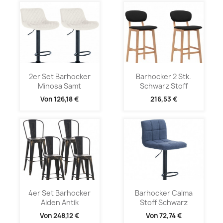
2er Set Barhocker
Barhocker 2 Stk.
Minosa Samt
Schwarz Stoff
Von
126,18 €
216,53 €
4er Set Barhocker
Barhocker Calma
Aiden Antik
Stoff Schwarz
Von
248,12 €
Von
72,74 €