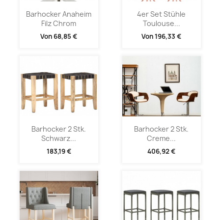
Barhocker Anaheim
4er Set Stühle
Filz Chrom
Toulouse...
Von
68,85 €
Von
196,33 €
Barhocker 2 Stk.
Barhocker 2 Stk.
Schwarz...
Creme...
183,19 €
406,92 €