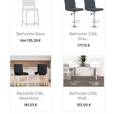
Barhocker Maya
Barhocker 2 Stk.
Grau...
Von
135,29 €
177,12 €
Barstühle 2 Stk.
Barhocker 2 Stk.
Massivholz...
Weiß...
181,03 €
153,00 €