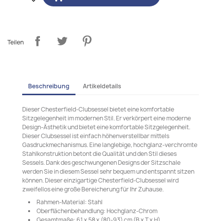
Teilen
Beschreibung
Artikeldetails
Dieser Chesterfield-Clubsessel bietet eine komfortable
Sitzgelegenheit im modernen Stil. Er verkörpert eine moderne
Design-Ästhetik und bietet eine komfortable Sitzgelegenheit.
Dieser Clubsessel ist einfach höhenverstellbar mittels
Gasdruckmechanismus. Eine langlebige, hochglanz-verchromte
Stahlkonstruktion betont die Qualität und den Stil dieses
Sessels. Dank des geschwungenen Designs der Sitzschale
werden Sie in diesem Sessel sehr bequem und entspannt sitzen
können. Dieser einzigartige Chesterfield-Clubsessel wird
zweifellos eine große Bereicherung für Ihr Zuhause.
Rahmen-Material: Stahl
Oberflächenbehandlung: Hochglanz-Chrom
Gesamtmaße: 61 x 58 x (80-93) cm (B x T x H)