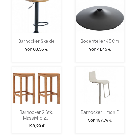
Barhocker Skelde
Bodenteller 45 Cm
Von
88,55 €
Von
41,45 €
Barhocker 2 Stk.
Barhocker Limon E
Massivholz...
Von
157,74 €
198,29 €