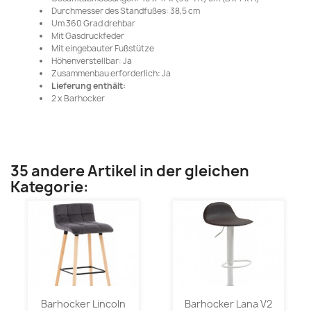
Durchmesser des Standfußes: 38,5 cm
Um 360 Grad drehbar
Mit Gasdruckfeder
Mit eingebauter Fußstütze
Höhenverstellbar: Ja
Zusammenbau erforderlich: Ja
Lieferung enthält:
2 x Barhocker
35 andere Artikel in der gleichen
Kategorie:
Barhocker Lincoln
Barhocker Lana V2