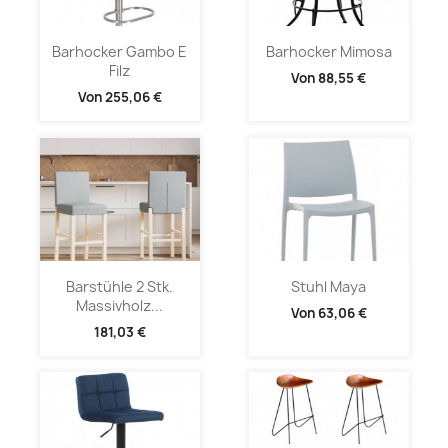
Barhocker Gambo E
Barhocker Mimosa
Filz
Von
88,55 €
Von
255,06 €
Barstühle 2 Stk.
Stuhl Maya
Massivholz...
Von
63,06 €
181,03 €