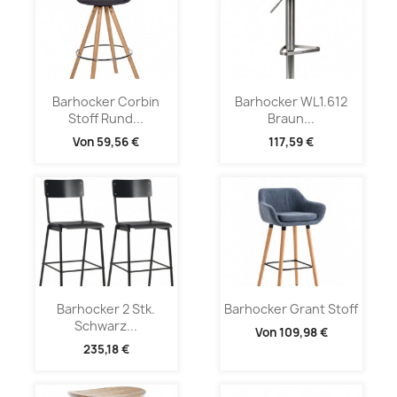
Barhocker Corbin
Barhocker WL1.612
Stoff Rund...
Braun...
Von
59,56 €
117,59 €
Barhocker 2 Stk.
Barhocker Grant Stoff
Schwarz...
Von
109,98 €
235,18 €