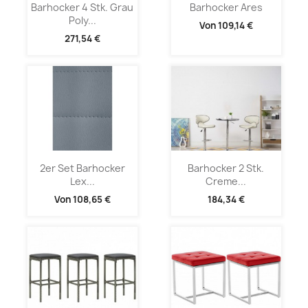
Barhocker 4 Stk. Grau
Barhocker Ares
Poly...
Von
109,14 €
271,54 €
2er Set Barhocker
Barhocker 2 Stk.
Lex...
Creme...
Von
108,65 €
184,34 €