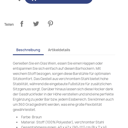
Teilen
Beschreibung
Artikeldetails
Genießen Sie ein Glas Wein, essen Sie einen Happen oder
entspannen Sie sich einfach auf diesen Barhockern. Mit
weichem Stoff bezogen, sorgen diese Barstühle für optimalen
Sitzkomfort. Das Gestell aus verchromtem Stahl bietet hohe
Stabilität, während die eingebaute Fußstütze für zusätzlichen
Sitzgenuss sorgt. Darüber hinaus lassen sich diese Hocker dank
der Gasdruckfeder in der Höhe verstellen und sind eine perfekte
Ergänzung zu jeder Bar bzw. jedem Essbereich. Sie können auch
um 360 Grad gedreht werden, was eine große Flexibilität
gewährleistet.
Farbe: Braun
Material: Stoff (100% Polyester), verchromter Stahl
Gesamtabmessungen: 40 x 47 x (90-111) cm (B x T x H)