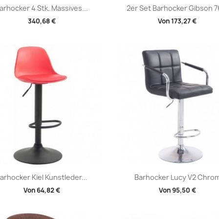
Vorschau
Vorschau


arhocker 4 Stk. Massives...
2er Set Barhocker Gibson 76
340,68 €
Von
173,27 €
Vorschau
Vorschau


arhocker Kiel Kunstleder...
Barhocker Lucy V2 Chro
Von
64,82 €
Von
95,50 €