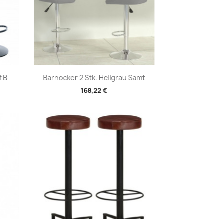
Vorschau

f B
Barhocker 2 Stk. Hellgrau Samt
168,22 €