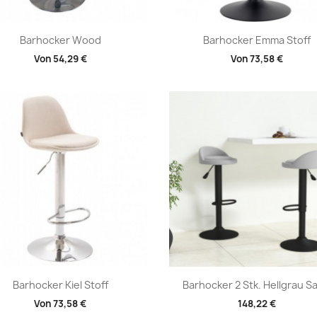
Vorschau
Vorschau


Barhocker Wood
Barhocker Emma Stoff
Von
54,29 €
Von
73,58 €
Vorschau
Vorschau


Barhocker Kiel Stoff
Barhocker 2 Stk. Hellgrau S
Von
73,58 €
148,22 €