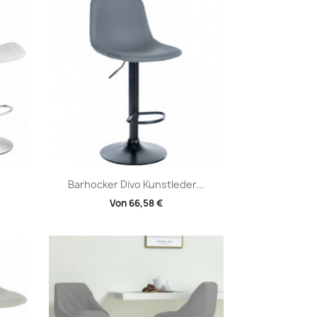
Vorschau

.
Barhocker Divo Kunstleder...
Von
66,58 €