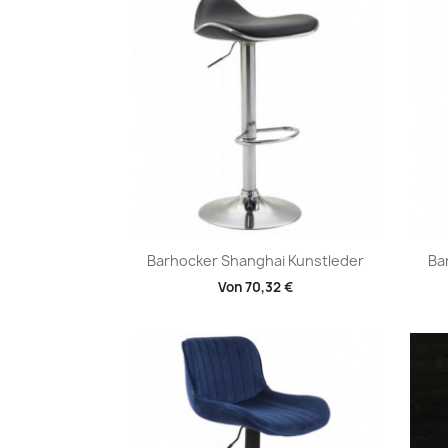
Vorschau

Barhocker Shanghai Kunstleder
Ba
Von
70,32 €