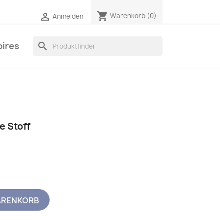
shopping_cart

Warenkorb
(0)
Anmelden
ires
search
e Stoff
ARENKORB