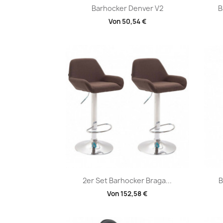
Vorschau

Barhocker Denver V2
B
Von
50,54 €
Vorschau

2er Set Barhocker Braga...
B
Von
152,58 €