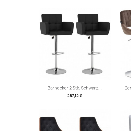
Vorschau

Barhocker 2 Stk. Schwarz...
2e
267,12 €