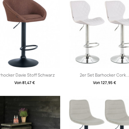
Vorschau
Vorschau


rhocker Davie Stoff Schwarz
2er Set Barhocker Cork..
Von
81,47 €
Von
127,95 €