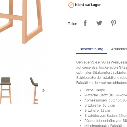

Nicht auf Lager
Teilen
Beschreibung
Artikeldet
Genießen Sie ein Glas Wein, ess
auf diesen Barhockern. Die Sitz
optimalen Sitzkomfort zu bieten
Stühle außerdem stabil und robu
Fußstützen in zwei verschiedene

Farbe: Taupe
Material: Stoff (100% Poly
Abmessungen: 38 x 45 x 85 
Sitzbreite: 36,5 cm
Sitztiefe: 32 cm
Sitzhöhe vom Boden: 63 c
Rückenlehnenhöhe vom Sit
Mit eingebauter Fußstütze