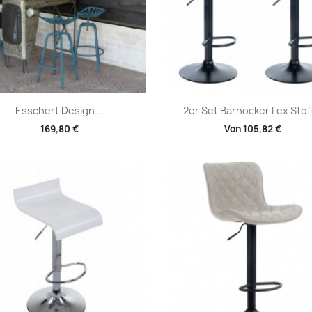
Vorschau
Vorschau


Esschert Design...
2er Set Barhocker Lex Stof
169,80 €
Von
105,82 €