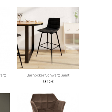
Vorschau

warz
Barhocker Schwarz Samt
83,12 €