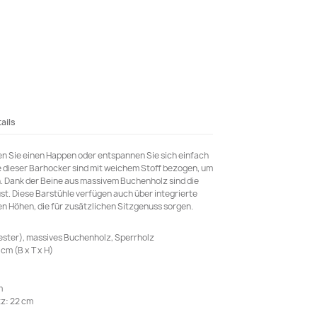
ails
en Sie einen Happen oder entspannen Sie sich einfach
e dieser Barhocker sind mit weichem Stoff bezogen, um
. Dank der Beine aus massivem Buchenholz sind die
st. Diese Barstühle verfügen auch über integrierte
n Höhen, die für zusätzlichen Sitzgenuss sorgen.
ester), massives Buchenholz, Sperrholz
cm (B x T x H)
m
z: 22 cm