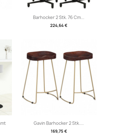
Vorschau

Barhocker 2 Stk. 76 Cm...
224,64 €
Vorschau

amt
Gavin Barhocker 2 Stk....
169,75 €