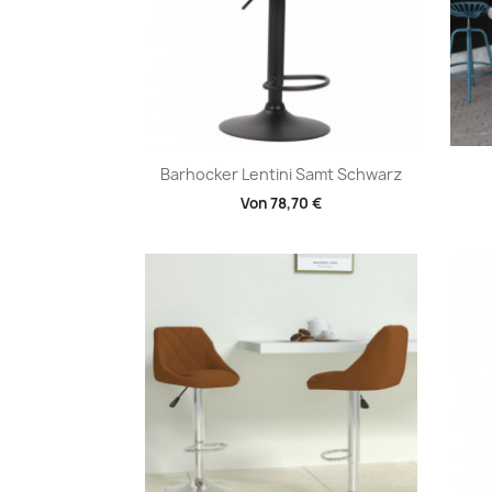
Vorschau

Barhocker Lentini Samt Schwarz
Von
78,70 €
+1