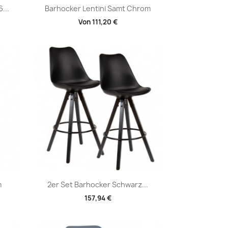
Vorschau

...
Barhocker Lentini Samt Chrom
Von
111,20 €
+1
+1
Vorschau

m
2er Set Barhocker Schwarz...
157,94 €