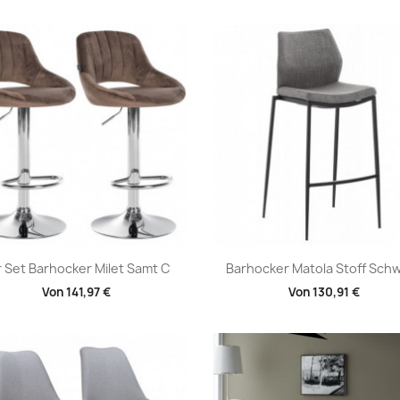
Vorschau
Vorschau


r Set Barhocker Milet Samt C
Barhocker Matola Stoff Sch
Von
141,97 €
Von
130,91 €
+1