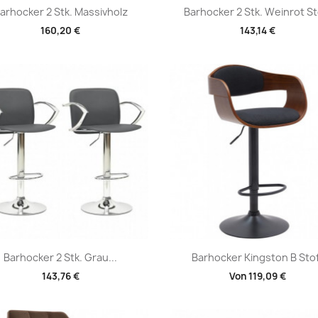
Vorschau
Vorschau


arhocker 2 Stk. Massivholz
Barhocker 2 Stk. Weinrot St
160,20 €
143,14 €
Vorschau
Vorschau


Barhocker 2 Stk. Grau...
Barhocker Kingston B Sto
143,76 €
Von
119,09 €