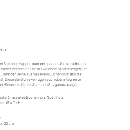
ails
en Sie einen Happen oder entspannen Sie sich einfach
e dieser Barhocker sind mit weichem Stoff bezogen, um
. Dank der Beine aus massivem Buchenholz sind die
st. Diese Barstühle verfügen auch über integrierte
n Höhen, die für zusätzlichen Sitzgenuss sorgen.
ester), massives Buchenholz, Sperrholz
cm (B x T x H)
m
z: 22 cm