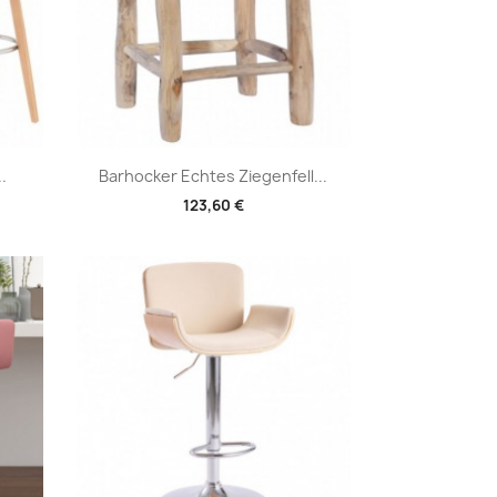
Vorschau

.
Barhocker Echtes Ziegenfell...
123,60 €