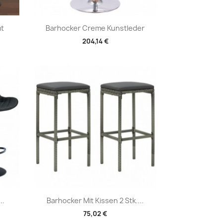
Vorschau

mt
Barhocker Creme Kunstleder
204,14 €
Vorschau

..
Barhocker Mit Kissen 2 Stk....
75,02 €