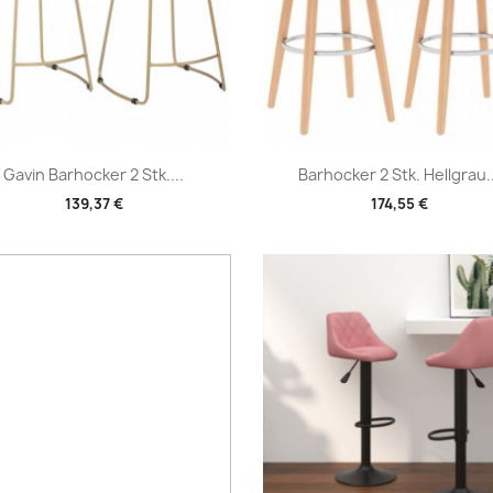
Vorschau
Vorschau


Gavin Barhocker 2 Stk....
Barhocker 2 Stk. Hellgrau..
139,37 €
174,55 €