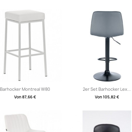
Vorschau
Vorschau


Barhocker Montreal W80
2er Set Barhocker Lex...
Von
87,66 €
Von
105,82 €