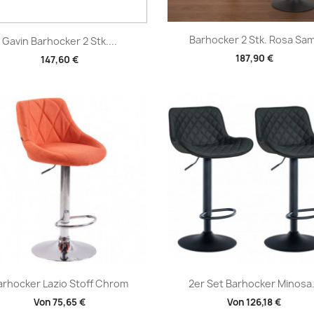
Vorschau
Vorschau


Barhocker 2 Stk. Rosa Sa
Gavin Barhocker 2 Stk....
187,90 €
147,60 €
Vorschau
Vorschau


arhocker Lazio Stoff Chrom
2er Set Barhocker Minosa.
Von
75,65 €
Von
126,18 €
+2