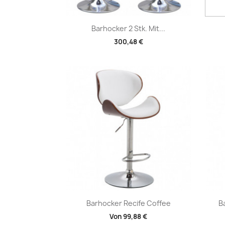
Vorschau

Barhocker 2 Stk. Mit...
300,48 €
Vorschau

Barhocker Recife Coffee
B
Von
99,88 €