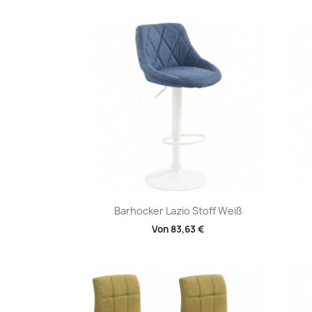
Vorschau

Barhocker Lazio Stoff Weiß
Von
83,63 €
+2