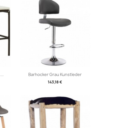
Vorschau

..
Barhocker Grau Kunstleder
143,18 €