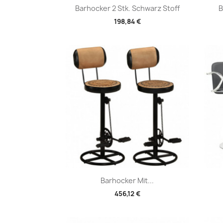
Vorschau

Barhocker 2 Stk. Schwarz Stoff
B
198,84 €
Vorschau

Barhocker Mit...
456,12 €