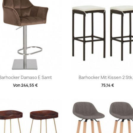
Vorschau
Vorschau


Barhocker Damaso E Samt
Barhocker Mit Kissen 2 Stk..
Von
244,55 €
75,14 €