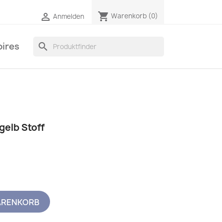
shopping_cart

Warenkorb
(0)
Anmelden
ires
search
gelb Stoff
ARENKORB