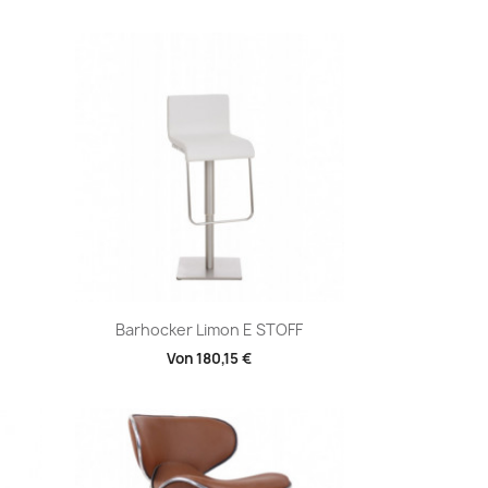
Vorschau

Barhocker Limon E STOFF
Von
180,15 €