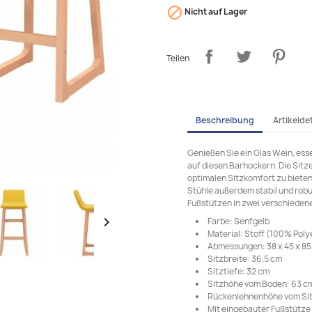

Nicht auf Lager
Teilen
Beschreibung
Artikeldet
Genießen Sie ein Glas Wein, ess
auf diesen Barhockern. Die Sitz
optimalen Sitzkomfort zu bieten
Stühle außerdem stabil und robu
Fußstützen in zwei verschiedene

Farbe: Senfgelb
Material: Stoff (100% Poly
Abmessungen: 38 x 45 x 85 
Sitzbreite: 36,5 cm
Sitztiefe: 32 cm
Sitzhöhe vom Boden: 63 c
Rückenlehnenhöhe vom Sit
Mit eingebauter Fußstütze