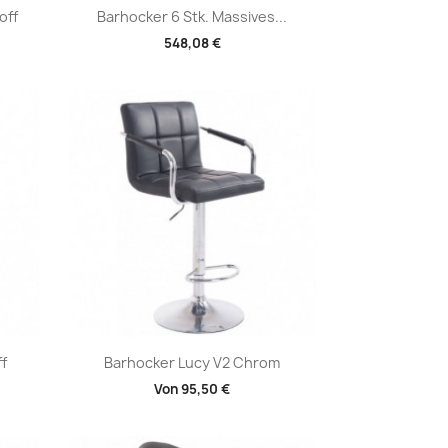
Vorschau

off
Barhocker 6 Stk. Massives...
548,08 €
Vorschau

ff
Barhocker Lucy V2 Chrom
Von
95,50 €