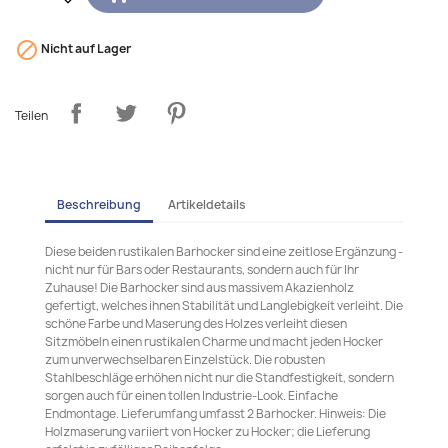

Nicht auf Lager
Teilen
Beschreibung
Artikeldetails
Diese beiden rustikalen Barhocker sind eine zeitlose Ergänzung -
nicht nur für Bars oder Restaurants, sondern auch für Ihr
Zuhause! Die Barhocker sind aus massivem Akazienholz
gefertigt, welches ihnen Stabilität und Langlebigkeit verleiht. Die
schöne Farbe und Maserung des Holzes verleiht diesen
Sitzmöbeln einen rustikalen Charme und macht jeden Hocker
zum unverwechselbaren Einzelstück. Die robusten
Stahlbeschläge erhöhen nicht nur die Standfestigkeit, sondern
sorgen auch für einen tollen Industrie-Look. Einfache
Endmontage. Lieferumfang umfasst 2 Barhocker. Hinweis: Die
Holzmaserung variiert von Hocker zu Hocker; die Lieferung