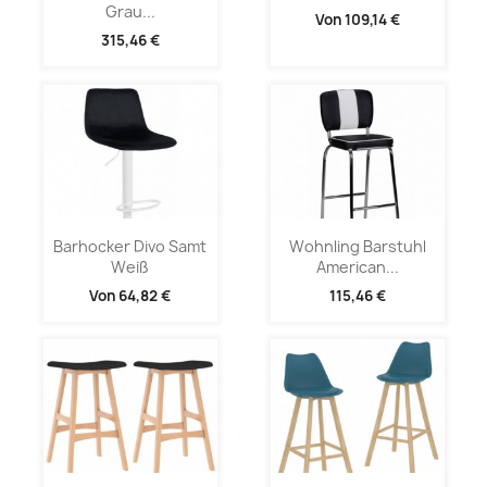
Grau...
Von
109,14 €
315,46 €
Barhocker Divo Samt
Wohnling Barstuhl
Weiß
American...
Von
64,82 €
115,46 €