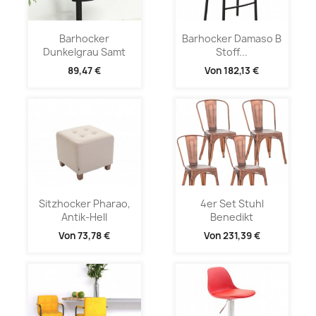
Barhocker
Barhocker Damaso B
Dunkelgrau Samt
Stoff...
89,47 €
Von
182,13 €
Sitzhocker Pharao,
4er Set Stuhl
Antik-Hell
Benedikt
Von
73,78 €
Von
231,39 €