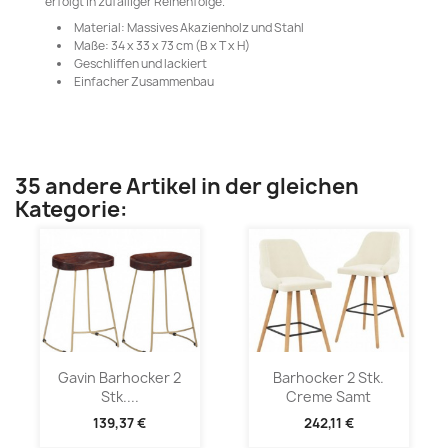
erfolgt in zufälliger Reihenfolge.
Material: Massives Akazienholz und Stahl
Maße: 34 x 33 x 73 cm (B x T x H)
Geschliffen und lackiert
Einfacher Zusammenbau
35 andere Artikel in der gleichen
Kategorie:
Gavin Barhocker 2
Barhocker 2 Stk.
Stk....
Creme Samt
139,37 €
242,11 €