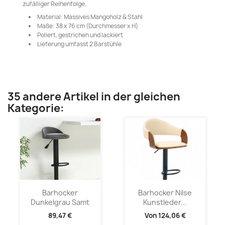
zufälliger Reihenfolge.
Material: Massives Mangoholz & Stahl
Maße: 38 x 76 cm (Durchmesser x H)
Poliert, gestrichen und lackiert
Lieferung umfasst 2 Barstühle
35 andere Artikel in der gleichen
Kategorie:
Barhocker
Barhocker Nilse
Dunkelgrau Samt
Kunstleder...
89,47 €
Von
124,06 €