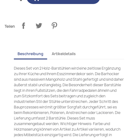
Teilen
Beschreibung
Artikeldetails
Dieses Set von 2 Holz-Barstühlen wird eine zeitlose Ergänzung
zu Ihrer Küche und Ihrem Esszimmerdekor sein. Die Barhocker
sind aus massivem Mangoholz und Stahl gefertigt und sind daher
äußerst stabil und langlebig. Die Besonderheit dieser Barstühle
liegt in ihren Fußstützen, die den Fahrradpedalen ähneln und
zum Sitzkomfort des Sets beitragen und zugleich den
industriellen Stil der Stühle unterstreichen. Jeder Schritt des
Bauprozesses wird mit größter Sorgfalt durchgeführt, sei es
beim Rekombinieren, Polieren, Anstreichen oder Lackieren. Die
Lieferung umfasst 2 Barstühle. Dieses Set muss
zusammengebaut werden. Wichtiger Hinweis: Farbe und
Holzmaserung können von Artikel zu Artikel variieren, wodurch
jedes Möbelstück einzigartig wird. Die Lieferung erfolgt in