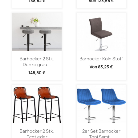
138,82 €
Von
123,56 €
Barhocker 2 Stk.
Barhocker Köln Stoff
Dunkelgrau...
Von
83,23 €
148,80 €
Barhocker 2 Stk.
2er Set Barhocker
Echtleder
Toni Samt...