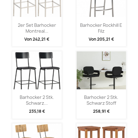
2er Set Barhocker
Barhocker Rockhill E
Montreal...
Filz
Von
242,21 €
Von
205,21 €
Barhocker 2 Stk.
Barhocker 2 Stk.
Schwarz...
Schwarz Stoff
235,18 €
258,91 €