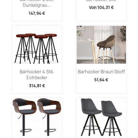
Dunkelgrau...
Von
104,31 €
147,94 €
Barhocker 4 Stk.
Barhocker Braun Stoff
Echtleder
51,64 €
314,81 €