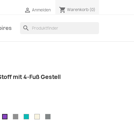
shopping_cart

Warenkorb
(0)
Anmelden
ires
search
off mit 4-Fuß Gestell
rau
dunkelgrau
türkis
elfenbein
titangrau
lila