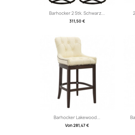
Vorschau

Barhocker 2 Stk. Schwarz...
2
311,50 €
Vorschau

Barhocker Lakewood...
Ba
Von
281,47 €