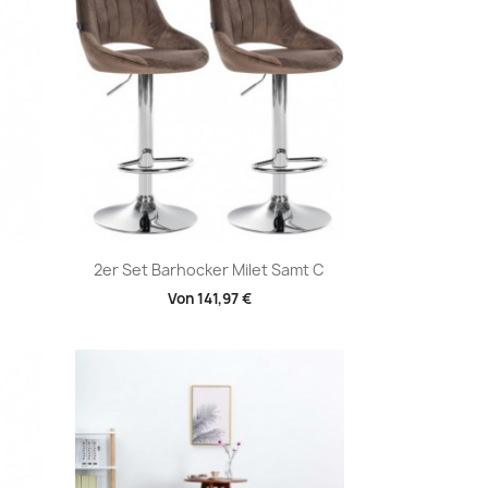
Vorschau

2er Set Barhocker Milet Samt C
Von
141,97 €
+1