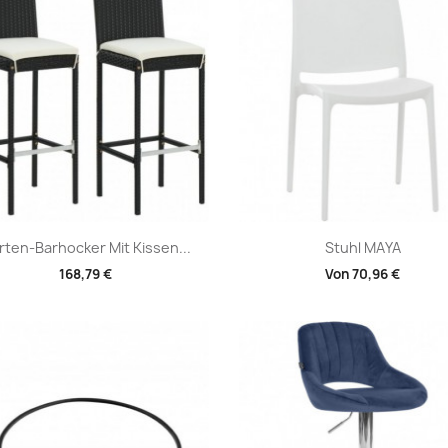
Vorschau
Vorschau


rten-Barhocker Mit Kissen...
Stuhl MAYA
168,79 €
Von
70,96 €