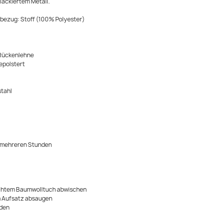
lackiertem Metall.
ezug: Stoff (100% Polyester)
 Rückenlehne
epolstert
stahl
 mehreren Stunden
uchtem Baumwolltuch abwischen
m Aufsatz absaugen
nden