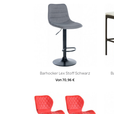
Vorschau

Barhocker Lex Stoff Schwarz
B
Von
70,96 €