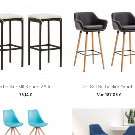
Vorschau
Vorschau


arhocker Mit Kissen 2 Stk....
2er Set Barhocker Grant..
75,14 €
Von
187,05 €