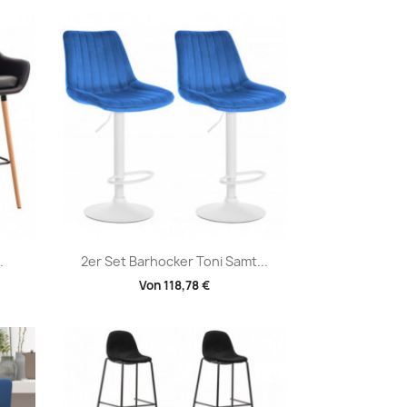
Vorschau

.
2er Set Barhocker Toni Samt...
Von
118,78 €