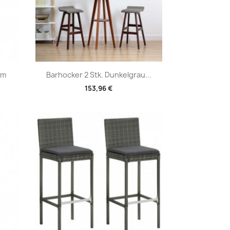
Vorschau

om
Barhocker 2 Stk. Dunkelgrau...
153,96 €
+1