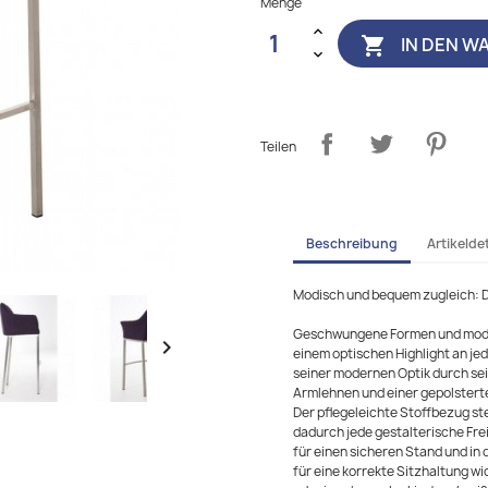
Menge
IN DEN W

Teilen
Beschreibung
Artikeldet
Modisch und bequem zugleich: 
Geschwungene Formen und modi

einem optischen Highlight an je
seiner modernen Optik durch se
Armlehnen und einer gepolstert
Der pflegeleichte Stoffbezug st
dadurch jede gestalterische Frei
für einen sicheren Stand und in d
für eine korrekte Sitzhaltung wic