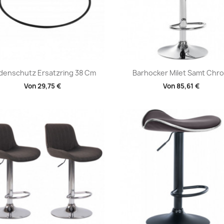
Vorschau
Vorschau


denschutz Ersatzring 38 Cm
Barhocker Milet Samt Chr
Von
29,75 €
Von
85,61 €