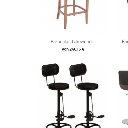
Vorschau

Barhocker Lakewood...
Bo
Von
246,15 €