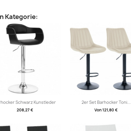
en Kategorie:
Vorschau
Vorschau


rhocker Schwarz Kunstleder
2er Set Barhocker Toni...
208,27 €
Von
121,80 €