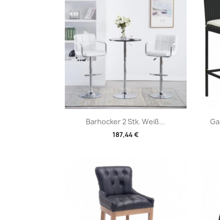
Vorschau

Barhocker 2 Stk. Weiß...
Ga
187,44 €