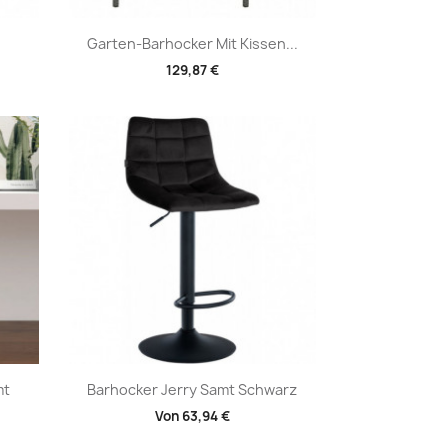
Vorschau

Garten-Barhocker Mit Kissen...
129,87 €
Vorschau

mt
Barhocker Jerry Samt Schwarz
Von
63,94 €
+1