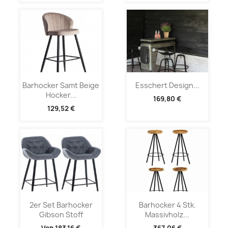
Barhocker Samt Beige
Esschert Design...
Hocker...
169,80 €
129,52 €
2er Set Barhocker
Barhocker 4 Stk.
Gibson Stoff
Massivholz...
Von
183,16 €
367,06 €