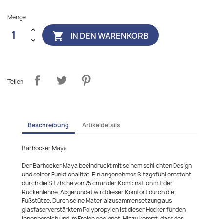
Menge
IN DEN WARENKORB

Teilen
Beschreibung
Artikeldetails
Barhocker Maya
Der Barhocker Maya beeindruckt mit seinem schlichten Design
und seiner Funktionalität. Ein angenehmes Sitzgefühl entsteht
durch die Sitzhöhe von 75 cm in der Kombination mit der
Rückenlehne. Abgerundet wird dieser Komfort durch die
Fußstütze. Durch seine Materialzusammensetzung aus
glasfaserverstärktem Polypropylen ist dieser Hocker für den
Innenbereich und im Freien geeignet. Hinzu kommt, dass der