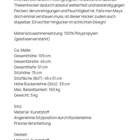
Thekenhocker dadurch absolut wetterfest und beständig gegen
Flecken, Verunreinigungen und Feuchtigkeit ist. Falls man Maya
doch einmal verstauen muss, ist dieser Hocker zudem auch
stapelbar. Ein echter Hingucker im schlichten Design!
Materialzusammensetzung: 100% Polypropylen
(glasfaserverstärkt)
Ca. Maße:
Gesamthöhe: 105 cm
Gesamtbreite: 45 cm
Gesamttiefe: 51 cm
Sitzhöhe: 75 cm
Sitzfläche (BxT): 45 x 51 cm
Höhe Rückenlehne (Sitz): 33 cm
Max. Belastbarkeit: 160 kg
Gewicht: 5 kg
Sitz:
Material: Kunststoff
Angenehme Sitzposition durch Rückenlehne
Präzise Verarbeitung
Gestell: