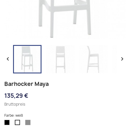


Barhocker Maya
135,29 €
Bruttopreis
Farbe: weiß
schwarz
dunkelgrau
weiß
oliv