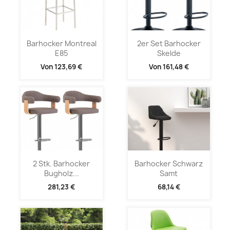
Barhocker Montreal
2er Set Barhocker
E85
Skelde
Von
123,69 €
Von
161,48 €
2 Stk. Barhocker
Barhocker Schwarz
Bugholz...
Samt
281,23 €
68,14 €