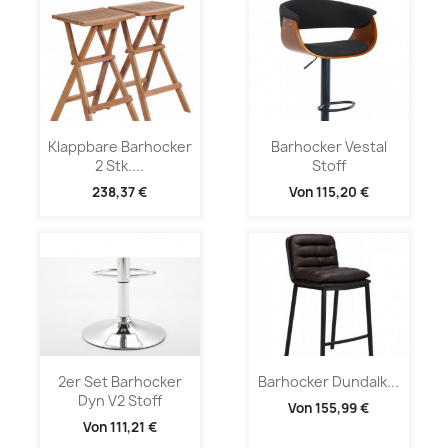
Klappbare Barhocker
Barhocker Vestal
2 Stk....
Stoff
238,37 €
Von
115,20 €
2er Set Barhocker
Barhocker Dundalk...
Dyn V2 Stoff
Von
155,99 €
Von
111,21 €