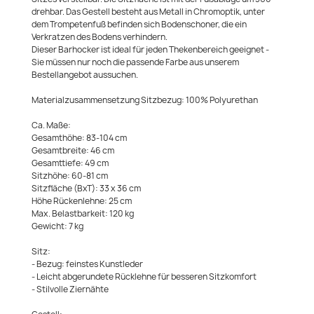
drehbar. Das Gestell besteht aus Metall in Chromoptik, unter
dem Trompetenfuß befinden sich Bodenschoner, die ein
Verkratzen des Bodens verhindern.
Dieser Barhocker ist ideal für jeden Thekenbereich geeignet -
Sie müssen nur noch die passende Farbe aus unserem
Bestellangebot aussuchen.
Materialzusammensetzung Sitzbezug: 100% Polyurethan
Ca. Maße:
Gesamthöhe: 83-104 cm
Gesamtbreite: 46 cm
Gesamttiefe: 49 cm
Sitzhöhe: 60-81 cm
Sitzfläche (BxT): 33 x 36 cm
Höhe Rückenlehne: 25 cm
Max. Belastbarkeit: 120 kg
Gewicht: 7 kg
Sitz:
- Bezug: feinstes Kunstleder
- Leicht abgerundete Rücklehne für besseren Sitzkomfort
- Stilvolle Ziernähte