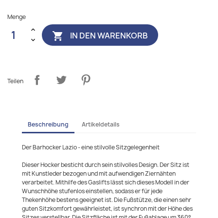
Menge
IN DEN WARENKORB

Teilen
Beschreibung
Artikeldetails
Der Barhocker Lazio - eine stilvolle Sitzgelegenheit
Dieser Hocker besticht durch sein stilvolles Design. Der Sitz ist
mit Kunstleder bezogen und mit aufwendigen Ziernähten
verarbeitet. Mithilfe des Gaslifts lässt sich dieses Modell in der
Wunschhöhe stufenlos einstellen, sodass er für jede
Thekenhöhe bestens geeignet ist. Die Fußstütze, die einen sehr
guten Sitzkomfort gewährleistet, ist synchron mit der Höhe des
Sitzes verstellbar. Die Sitzfläche ist mit der Fußablage um 360°