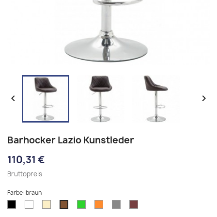


Barhocker Lazio Kunstleder
110,31 €
Bruttopreis
Farbe: braun
schwarz
weiß
creme
grün
orange
grau
bordeauxrot
braun