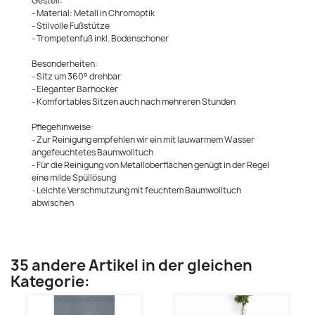
Gestell:
- Material: Metall in Chromoptik
- Stilvolle Fußstütze
- Trompetenfuß inkl. Bodenschoner
Besonderheiten:
- Sitz um 360° drehbar
- Eleganter Barhocker
- Komfortables Sitzen auch nach mehreren Stunden
Pflegehinweise:
- Zur Reinigung empfehlen wir ein mit lauwarmem Wasser
angefeuchtetes Baumwolltuch
- Für die Reinigung von Metalloberflächen genügt in der Regel
eine milde Spüllösung
- Leichte Verschmutzung mit feuchtem Baumwolltuch
abwischen
35 andere Artikel in der gleichen
Kategorie: