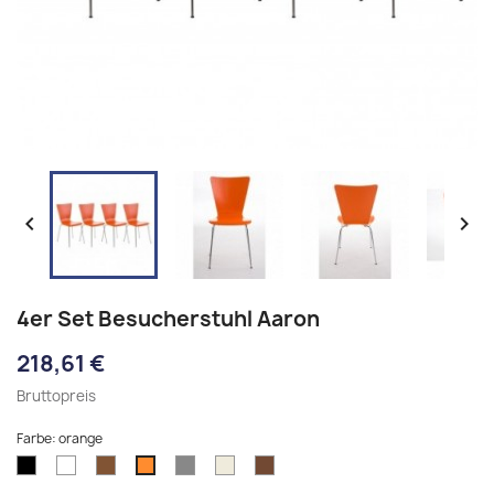


4er Set Besucherstuhl Aaron
218,61 €
Bruttopreis
Farbe: orange
schwarz
weiß
braun
grau
natura
eiche
orange