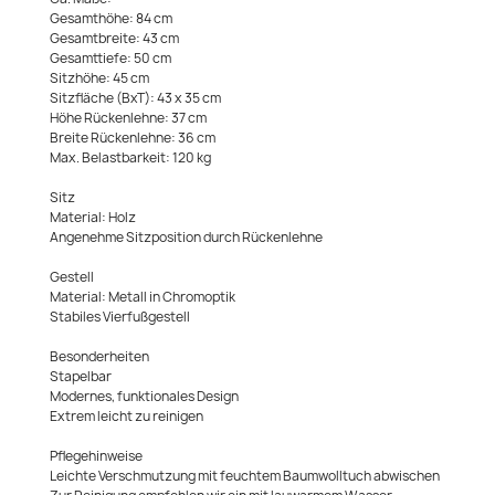
Gesamthöhe: 84 cm
Gesamtbreite: 43 cm
Gesamttiefe: 50 cm
Sitzhöhe: 45 cm
Sitzfläche (BxT): 43 x 35 cm
Höhe Rückenlehne: 37 cm
Breite Rückenlehne: 36 cm
Max. Belastbarkeit: 120 kg
Sitz
Material: Holz
Angenehme Sitzposition durch Rückenlehne
Gestell
Material: Metall in Chromoptik
Stabiles Vierfußgestell
Besonderheiten
Stapelbar
Modernes, funktionales Design
Extrem leicht zu reinigen
Pflegehinweise
Leichte Verschmutzung mit feuchtem Baumwolltuch abwischen