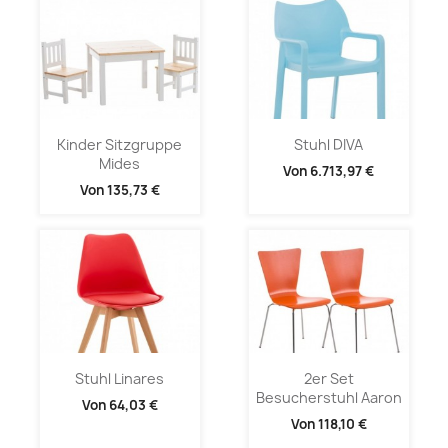
Kinder Sitzgruppe
Stuhl DIVA
Mides
Von
6.713,97 €
Von
135,73 €
Stuhl Linares
2er Set
Besucherstuhl Aaron
Von
64,03 €
Von
118,10 €