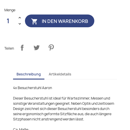
Menge
IN DEN WARENKORB

Teilen
Beschreibung
Artikeldetails
4x Besucherstuhl Aaron
Dieser Besucherstuhl ist ideal für Wartezimmer, Messen und
sonstige Veranstaltungen geeignet. Neben Optik und zeitlosem
Design zeichnet sich dieser Besucherstuhl besonders durch
seine ergonomisch geformte Sitzfläche aus, die auch längere
Sitzphasen nicht anstrengend werden lässt.
Ca. Maße: