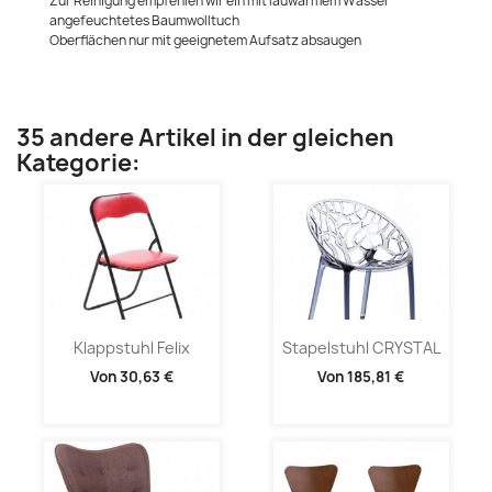
Zur Reinigung empfehlen wir ein mit lauwarmem Wasser
angefeuchtetes Baumwolltuch
Oberflächen nur mit geeignetem Aufsatz absaugen
35 andere Artikel in der gleichen
Kategorie:
Klappstuhl Felix
Stapelstuhl CRYSTAL
Von
30,63 €
Von
185,81 €