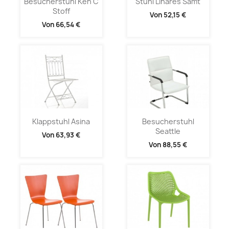
Besucherstuhl Ken C
Stuhl Linares Samt
Stoff
Von
52,15 €
Von
66,54 €
Klappstuhl Asina
Besucherstuhl
Seattle
Von
63,93 €
Von
88,55 €