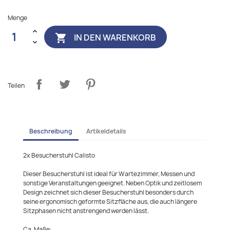
Menge
IN DEN WARENKORB

Teilen
Beschreibung
Artikeldetails
2x Besucherstuhl Calisto
Dieser Besucherstuhl ist ideal für Wartezimmer, Messen und
sonstige Veranstaltungen geeignet. Neben Optik und zeitlosem
Design zeichnet sich dieser Besucherstuhl besonders durch
seine ergonomisch geformte Sitzfläche aus, die auch längere
Sitzphasen nicht anstrengend werden lässt.
Ca. Maße: