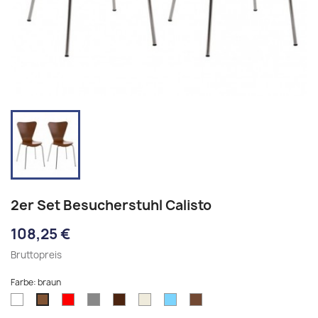
2er Set Besucherstuhl Calisto
108,25 €
Bruttopreis
Farbe: braun
weiß
rot
grau
walnuss
natura
hellblau
eiche
braun