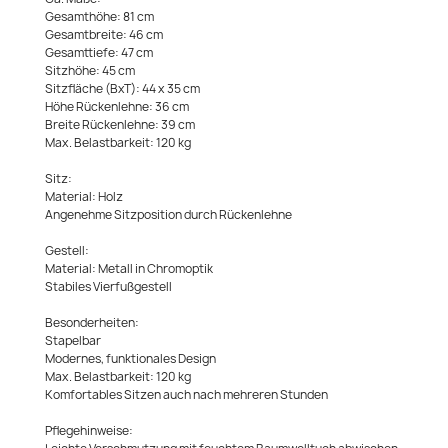
Gesamthöhe: 81 cm
Gesamtbreite: 46 cm
Gesamttiefe: 47 cm
Sitzhöhe: 45 cm
Sitzfläche (BxT): 44 x 35 cm
Höhe Rückenlehne: 36 cm
Breite Rückenlehne: 39 cm
Max. Belastbarkeit: 120 kg
Sitz:
Material: Holz
Angenehme Sitzposition durch Rückenlehne
Gestell:
Material: Metall in Chromoptik
Stabiles Vierfußgestell
Besonderheiten:
Stapelbar
Modernes, funktionales Design
Max. Belastbarkeit: 120 kg
Komfortables Sitzen auch nach mehreren Stunden
Pflegehinweise: