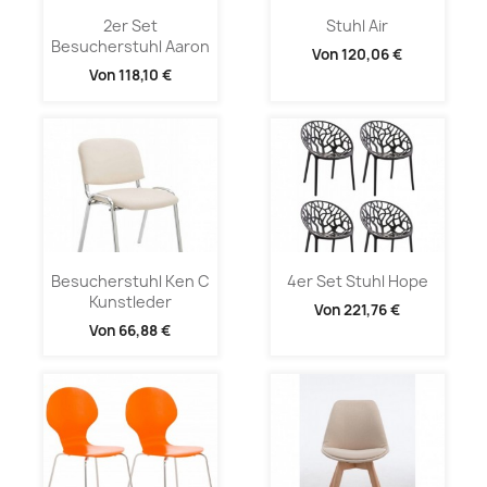
2er Set
Stuhl Air
Besucherstuhl Aaron
Von
120,06 €
Von
118,10 €
Besucherstuhl Ken C
4er Set Stuhl Hope
Kunstleder
Von
221,76 €
Von
66,88 €