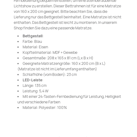
Fernbedienung bequem einstellen, um eine atemberaubende
Lichtshow zu erstellen. Dieser Bettrahmen ist für eine Matratze
von 160 x 200 cm geeignet. Bitte beachten Sie, dass die
Lieferung nur das Bettgestell beinhaltet. Eine Matratze ist nicht
enthalten. Das Bettgestell ist leicht zu montieren. In unserem
Shop finden Sie dazu eine passende Matratze.
Bettgestell
:
Farbe: Blau
Material: Eisen
Kopfteilmaterial: MDF + Gewebe
Gesamtmaße: 208 x 165 x 81 cm (L x B x H)
Geeignete Matratzengröße: 160 x 200 cm (B x L)
(Matratze ist nicht im Lieferumfang enthalten)
Schlafhöhe (vom Boden): 23 cm
LED-Leiste
:
Länge: 135 cm
Leistung: 5,4 W
Mit einer 24-Tasten-Fernbedienung für Leistung, Helligkeit
und verschiedene Farben
Material: Polyester: 100%