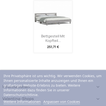
Bettgestell Mit
Kopfteil...
251,71 €
Ihre Privatsphäre ist uns wichtig. Wir verwenden Cookies, um
Ihnen personalisierte Inhalte anzuzeigen und Ihnen ein
großartiges Website-Erlebnis zu bieten. Weitere
Informationen

Informationen dazu finden Sie in unserer
Datenschutzrichtlinie.
Valentina-Shops

Weitere Informationen
Anpassen von Cookies