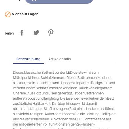

Nicht auf Lager
Teilen
Beschreibung
Artikeldetails
Dieses klassische Bett mit bunter LED-Leiste wird zum
Mittelpunkt Ihres Schlafzimmers. Dieser Bettrahmen zeichnet
sich durch ein schlichtes und dennoch elegantes Design aus und
verleiht Ihrem Schlafzimmerdekor einen Hauch von elegantem
Charme. Aus Holz und Eisen gefertigt, ist der Bettrahmen
äußerst robust und langlebig. Die Eisenbeine verleihen dem Bett
zusätzliche Haltbarkeit. Darüber hinaus wirkt das mit
strapazierfähigem Stoff bezogene Bett einladend aus und lässt
sich leicht reinigen. Außerdem können Sie die Leistung, Helligkeit
und die verschiedenen Blinkfarben des LED-Lichtstreifens mit
der mitgelieferten voll funktionsfähigen 24-Tasten-