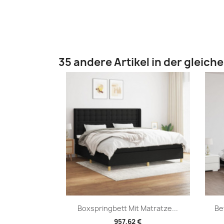
35 andere Artikel in der gleich
Vorschau

Boxspringbett Mit Matratze...
Be
957,62 €