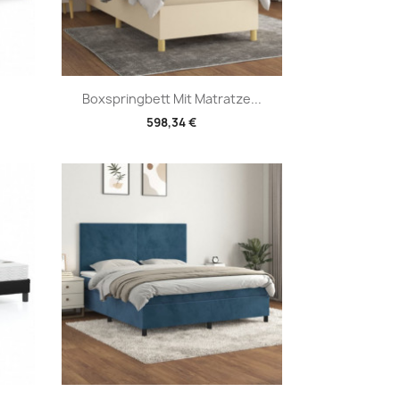
Vorschau

Boxspringbett Mit Matratze...
598,34 €