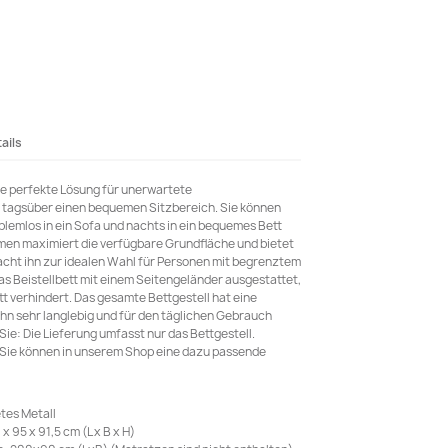
ails
die perfekte Lösung für unerwartete
 tagsüber einen bequemen Sitzbereich. Sie können
lemlos in ein Sofa und nachts in ein bequemes Bett
en maximiert die verfügbare Grundfläche und bietet
macht ihn zur idealen Wahl für Personen mit begrenztem
s Beistellbett mit einem Seitengeländer ausgestattet,
t verhindert. Das gesamte Bettgestell hat eine
ihn sehr langlebig und für den täglichen Gebrauch
ie: Die Lieferung umfasst nur das Bettgestell.
. Sie können in unserem Shop eine dazu passende
tes Metall
95 x 91,5 cm (L x B x H)