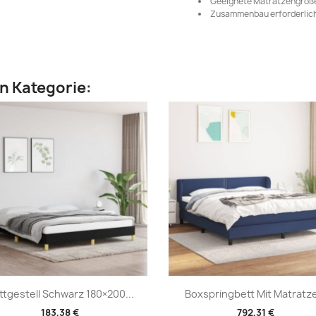
Geeignete Matratzengröße:
Zusammenbau erforderlich
en Kategorie:
Vorschau
Vorschau


ttgestell Schwarz 180×200...
Boxspringbett Mit Matratze
183,38 €
792,31 €