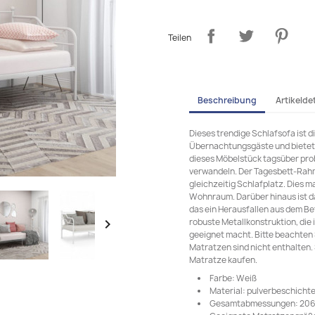
Teilen
Beschreibung
Artikeldet
Dieses trendige Schlafsofa ist 
Übernachtungsgäste und bietet
dieses Möbelstück tagsüber prob
verwandeln. Der Tagesbett-Rahm
gleichzeitig Schlafplatz. Dies 
Wohnraum. Darüber hinaus ist da
das ein Herausfallen aus dem Bet
robuste Metallkonstruktion, die 

geeignet macht. Bitte beachten S
Matratzen sind nicht enthalten
Matratze kaufen.
Farbe: Weiß
Material: pulverbeschichte
Gesamtabmessungen: 206 x 