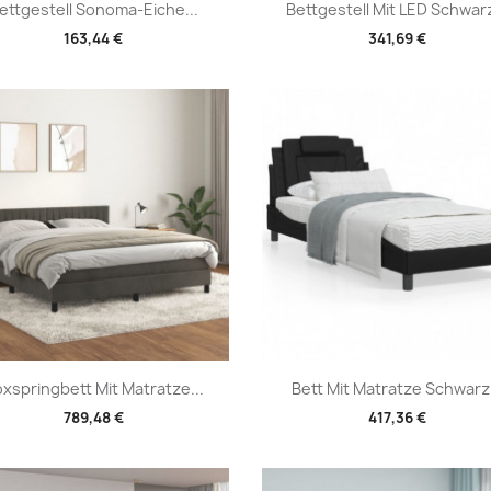
Vorschau
Vorschau


ettgestell Sonoma-Eiche...
Bettgestell Mit LED Schwarz
163,44 €
341,69 €
Vorschau
Vorschau


xspringbett Mit Matratze...
Bett Mit Matratze Schwarz.
789,48 €
417,36 €