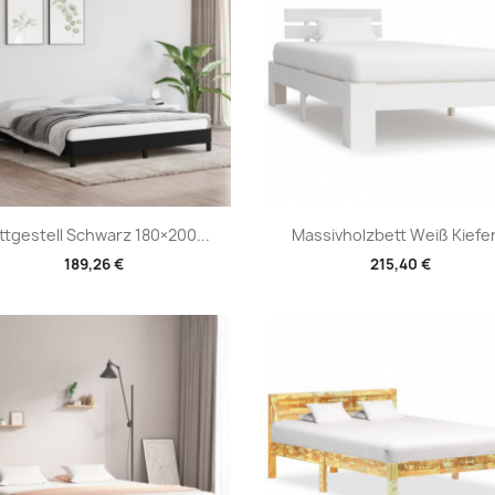
Vorschau
Vorschau


ttgestell Schwarz 180×200...
Massivholzbett Weiß Kiefer.
189,26 €
215,40 €