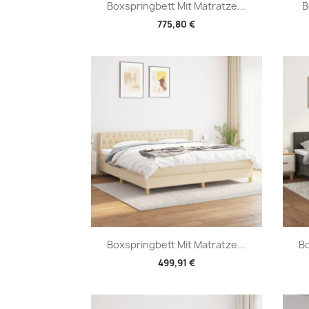
Vorschau

Boxspringbett Mit Matratze...
B
775,80 €
Vorschau

Boxspringbett Mit Matratze...
Bo
499,91 €