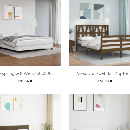
Vorschau
Vorschau


xspringbett Weiß 160x200...
Massivholzbett Mit Kopfteil.
176,86 €
141,82 €