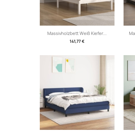
Vorschau

Massivholzbett Weiß Kiefer...
Ma
141,77 €