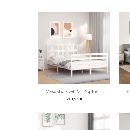
Vorschau

Massivholzbett Mit Kopfteil...
Bo
201,55 €