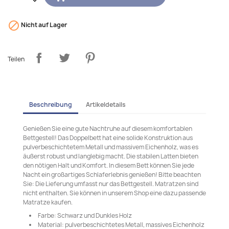

Nicht auf Lager
Teilen
Beschreibung
Artikeldetails
Genießen Sie eine gute Nachtruhe auf diesem komfortablen
Bettgestell! Das Doppelbett hat eine solide Konstruktion aus
pulverbeschichtetem Metall und massivem Eichenholz, was es
äußerst robust und langlebig macht. Die stabilen Latten bieten
den nötigen Halt und Komfort. In diesem Bett können Sie jede
Nacht ein großartiges Schlaferlebnis genießen! Bitte beachten
Sie: Die Lieferung umfasst nur das Bettgestell. Matratzen sind
nicht enthalten. Sie können in unserem Shop eine dazu passende
Matratze kaufen.
Farbe: Schwarz und Dunkles Holz
Material: pulverbeschichtetes Metall, massives Eichenholz