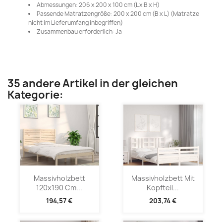
Abmessungen: 206 x 200 x 100 cm (L x B x H)
Passende Matratzengröße: 200 x 200 cm (B x L) (Matratze
nicht im Lieferumfang inbegriffen)
Zusammenbau erforderlich: Ja
35 andere Artikel in der gleichen
Kategorie:
Massivholzbett
Massivholzbett Mit
120x190 Cm...
Kopfteil...
194,57 €
203,74 €