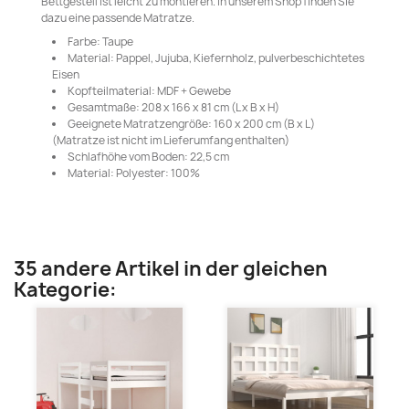
Bettgestell ist leicht zu montieren. In unserem Shop finden Sie
dazu eine passende Matratze.
Farbe: Taupe
Material: Pappel, Jujuba, Kiefernholz, pulverbeschichtetes
Eisen
Kopfteilmaterial: MDF + Gewebe
Gesamtmaße: 208 x 166 x 81 cm (L x B x H)
Geeignete Matratzengröße: 160 x 200 cm (B x L)
(Matratze ist nicht im Lieferumfang enthalten)
Schlafhöhe vom Boden: 22,5 cm
Material: Polyester: 100%
35 andere Artikel in der gleichen
Kategorie: