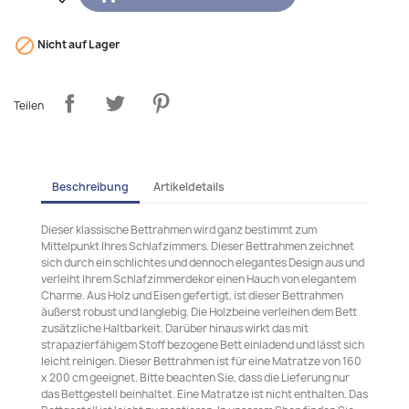

Nicht auf Lager
Teilen
Beschreibung
Artikeldetails
Dieser klassische Bettrahmen wird ganz bestimmt zum
Mittelpunkt Ihres Schlafzimmers. Dieser Bettrahmen zeichnet
sich durch ein schlichtes und dennoch elegantes Design aus und
verleiht Ihrem Schlafzimmerdekor einen Hauch von elegantem
Charme. Aus Holz und Eisen gefertigt, ist dieser Bettrahmen
äußerst robust und langlebig. Die Holzbeine verleihen dem Bett
zusätzliche Haltbarkeit. Darüber hinaus wirkt das mit
strapazierfähigem Stoff bezogene Bett einladend und lässt sich
leicht reinigen. Dieser Bettrahmen ist für eine Matratze von 160
x 200 cm geeignet. Bitte beachten Sie, dass die Lieferung nur
das Bettgestell beinhaltet. Eine Matratze ist nicht enthalten. Das