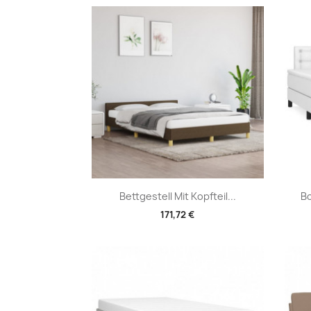
Vorschau

Bettgestell Mit Kopfteil...
Bo
171,72 €