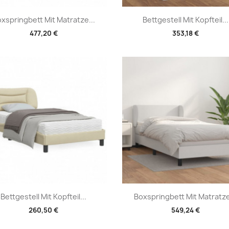
Vorschau
Vorschau


xspringbett Mit Matratze...
Bettgestell Mit Kopfteil...
477,20 €
353,18 €
Vorschau
Vorschau


Bettgestell Mit Kopfteil...
Boxspringbett Mit Matratze
260,50 €
549,24 €