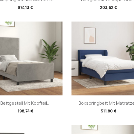
874,13 €
203,62 €
Vorschau
Vorschau


Bettgestell Mit Kopfteil...
Boxspringbett Mit Matratze
198,74 €
511,80 €