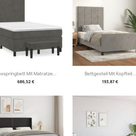
Vorschau
Vorschau


xspringbett Mit Matratze...
Bettgestell Mit Kopfteil...
686,52 €
193,87 €