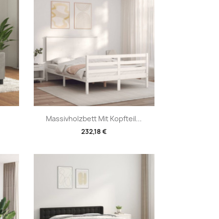
Vorschau

Massivholzbett Mit Kopfteil...
232,18 €