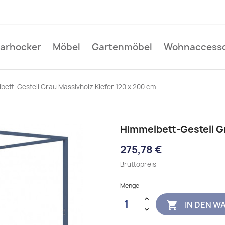
Barhocker
Möbel
Gartenmöbel
Wohnaccesso
bett-Gestell Grau Massivholz Kiefer 120 x 200 cm
Himmelbett-Gestell G
275,78 €
Bruttopreis
Menge
IN DEN W
