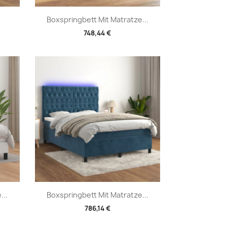
Vorschau

Boxspringbett Mit Matratze...
748,44 €
Vorschau

...
Boxspringbett Mit Matratze...
786,14 €