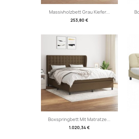
Vorschau

Massivholzbett Grau Kiefer...
Bo
253,80 €
Vorschau

Boxspringbett Mit Matratze...
1.020,34 €