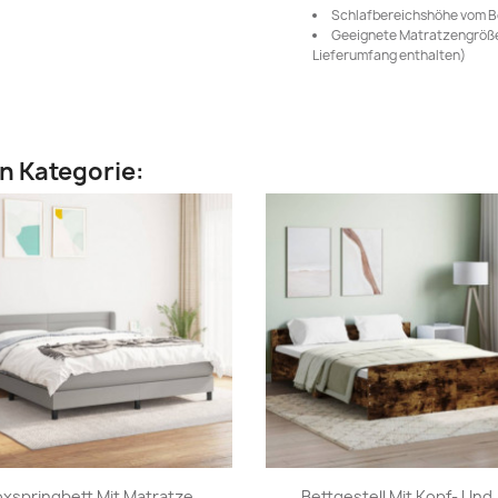
Schlafbereichshöhe vom B
Geeignete Matratzengröße:
Lieferumfang enthalten)
en Kategorie:
Vorschau
Vorschau


xspringbett Mit Matratze...
Bettgestell Mit Kopf- Und.