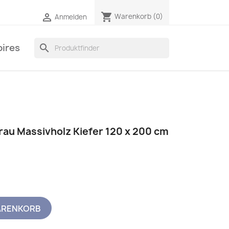
shopping_cart

Warenkorb
(0)
Anmelden
ires
search
rau Massivholz Kiefer 120 x 200 cm
ARENKORB