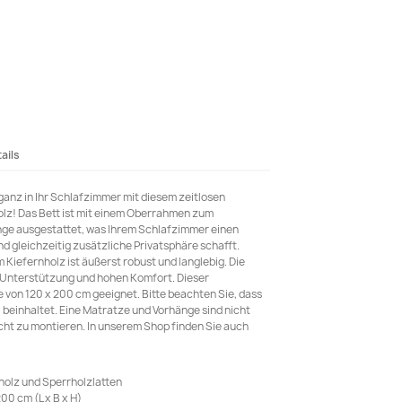
ails
ganz in Ihr Schlafzimmer mit diesem zeitlosen
z! Das Bett ist mit einem Oberrahmen zum
nge ausgestattet, was Ihrem Schlafzimmer einen
d gleichzeitig zusätzliche Privatsphäre schafft.
Kiefernholz ist äußerst robust und langlebig. Die
e Unterstützung und hohen Komfort. Dieser
e von 120 x 200 cm geeignet. Bitte beachten Sie, dass
l beinhaltet. Eine Matratze und Vorhänge sind nicht
eicht zu montieren. In unserem Shop finden Sie auch
holz und Sperrholzlatten
0 cm (L x B x H)