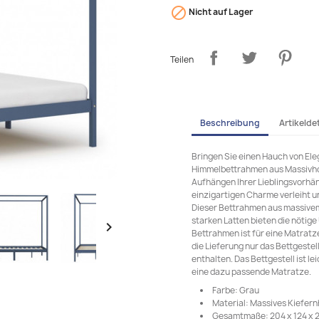

Nicht auf Lager
Teilen
Beschreibung
Artikeldet
Bringen Sie einen Hauch von Ele
Himmelbettrahmen aus Massivhol
Aufhängen Ihrer Lieblingsvorhä
einzigartigen Charme verleiht un
Dieser Bettrahmen aus massivem 
starken Latten bieten die nötig

Bettrahmen ist für eine Matratz
die Lieferung nur das Bettgestel
enthalten. Das Bettgestell ist l
eine dazu passende Matratze.
Farbe: Grau
Material: Massives Kiefern
Gesamtmaße: 204 x 124 x 20