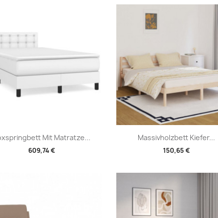
Vorschau
Vorschau


xspringbett Mit Matratze...
Massivholzbett Kiefer...
609,74 €
150,65 €