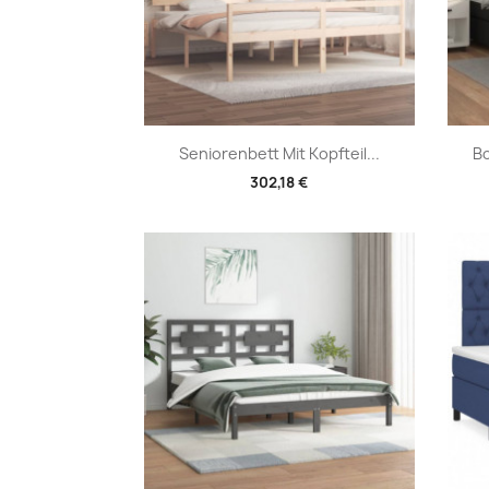
Vorschau

Seniorenbett Mit Kopfteil...
Bo
302,18 €