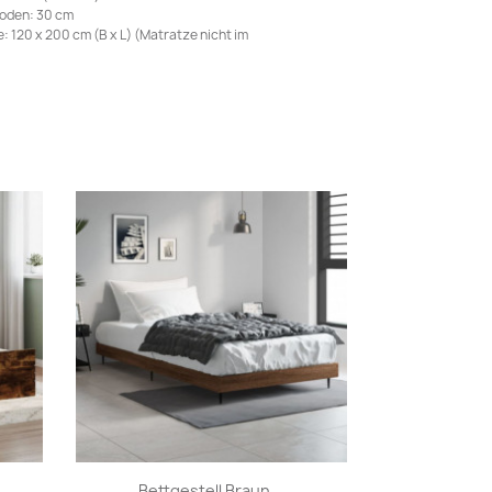
oden: 30 cm
 120 x 200 cm (B x L) (Matratze nicht im
Vorschau

..
Bettgestell Braun...