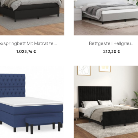
Vorschau
Vorschau


xspringbett Mit Matratze...
Bettgestell Hellgrau...
1.023,74 €
212,30 €