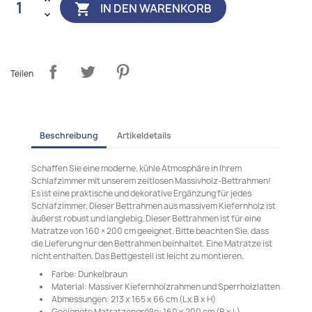
IN DEN WARENKORB

Teilen
Beschreibung
Artikeldetails
Schaffen Sie eine moderne, kühle Atmosphäre in Ihrem
Schlafzimmer mit unserem zeitlosen Massivholz-Bettrahmen!
Es ist eine praktische und dekorative Ergänzung für jedes
Schlafzimmer. Dieser Bettrahmen aus massivem Kiefernholz ist
äußerst robust und langlebig. Dieser Bettrahmen ist für eine
Matratze von 160 × 200 cm geeignet. Bitte beachten Sie, dass
die Lieferung nur den Bettrahmen beinhaltet. Eine Matratze ist
nicht enthalten. Das Bettgestell ist leicht zu montieren.
Farbe: Dunkelbraun
Material: Massiver Kiefernholzrahmen und Sperrholzlatten
Abmessungen: 213 x 165 x 66 cm (L x B x H)
Geeignete Matratzengröße: 160 x 200 cm (B x L)