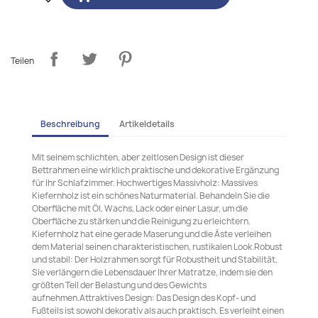
Teilen
Beschreibung
Artikeldetails
Mit seinem schlichten, aber zeitlosen Design ist dieser
Bettrahmen eine wirklich praktische und dekorative Ergänzung
für Ihr Schlafzimmer. Hochwertiges Massivholz: Massives
Kiefernholz ist ein schönes Naturmaterial. Behandeln Sie die
Oberfläche mit Öl, Wachs, Lack oder einer Lasur, um die
Oberfläche zu stärken und die Reinigung zu erleichtern.
Kiefernholz hat eine gerade Maserung und die Äste verleihen
dem Material seinen charakteristischen, rustikalen Look.Robust
und stabil: Der Holzrahmen sorgt für Robustheit und Stabilität.
Sie verlängern die Lebensdauer Ihrer Matratze, indem sie den
größten Teil der Belastung und des Gewichts
aufnehmen.Attraktives Design: Das Design des Kopf- und
Fußteils ist sowohl dekorativ als auch praktisch. Es verleiht einen