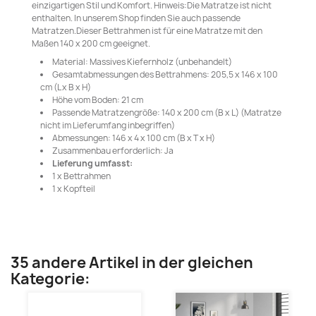
einzigartigen Stil und Komfort. Hinweis:Die Matratze ist nicht
enthalten. In unserem Shop finden Sie auch passende
Matratzen.Dieser Bettrahmen ist für eine Matratze mit den
Maßen 140 x 200 cm geeignet.
Material: Massives Kiefernholz (unbehandelt)
Gesamtabmessungen des Bettrahmens: 205,5 x 146 x 100
cm (L x B x H)
Höhe vom Boden: 21 cm
Passende Matratzengröße: 140 x 200 cm (B x L) (Matratze
nicht im Lieferumfang inbegriffen)
Abmessungen: 146 x 4 x 100 cm (B x T x H)
Zusammenbau erforderlich: Ja
Lieferung umfasst:
1 x Bettrahmen
1 x Kopfteil
35 andere Artikel in der gleichen
Kategorie: