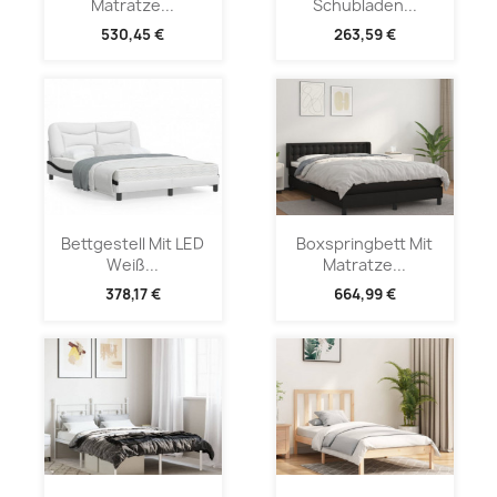
Matratze...
Schubladen...
530,45 €
263,59 €
Bettgestell Mit LED
Boxspringbett Mit
Weiß...
Matratze...
378,17 €
664,99 €