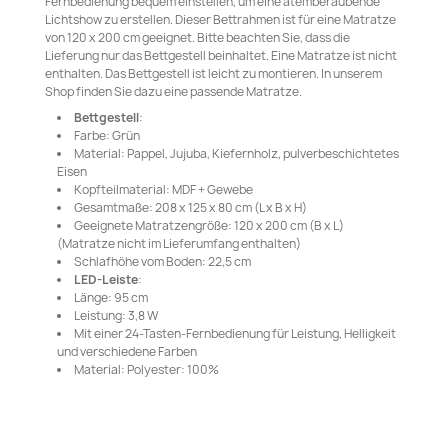
Fernbedienung bequem einstellen, um eine atemberaubende
Lichtshow zu erstellen. Dieser Bettrahmen ist für eine Matratze
von 120 x 200 cm geeignet. Bitte beachten Sie, dass die
Lieferung nur das Bettgestell beinhaltet. Eine Matratze ist nicht
enthalten. Das Bettgestell ist leicht zu montieren. In unserem
Shop finden Sie dazu eine passende Matratze.
Bettgestell
:
Farbe: Grün
Material: Pappel, Jujuba, Kiefernholz, pulverbeschichtetes
Eisen
Kopfteilmaterial: MDF + Gewebe
Gesamtmaße: 208 x 125 x 80 cm (L x B x H)
Geeignete Matratzengröße: 120 x 200 cm (B x L)
(Matratze nicht im Lieferumfang enthalten)
Schlafhöhe vom Boden: 22,5 cm
LED-Leiste
:
Länge: 95 cm
Leistung: 3,8 W
Mit einer 24-Tasten-Fernbedienung für Leistung, Helligkeit
und verschiedene Farben
Material: Polyester: 100%