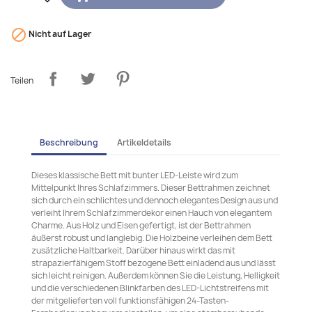

Nicht auf Lager
Teilen
Beschreibung
Artikeldetails
Dieses klassische Bett mit bunter LED-Leiste wird zum
Mittelpunkt Ihres Schlafzimmers. Dieser Bettrahmen zeichnet
sich durch ein schlichtes und dennoch elegantes Design aus und
verleiht Ihrem Schlafzimmerdekor einen Hauch von elegantem
Charme. Aus Holz und Eisen gefertigt, ist der Bettrahmen
äußerst robust und langlebig. Die Holzbeine verleihen dem Bett
zusätzliche Haltbarkeit. Darüber hinaus wirkt das mit
strapazierfähigem Stoff bezogene Bett einladend aus und lässt
sich leicht reinigen. Außerdem können Sie die Leistung, Helligkeit
und die verschiedenen Blinkfarben des LED-Lichtstreifens mit
der mitgelieferten voll funktionsfähigen 24-Tasten-