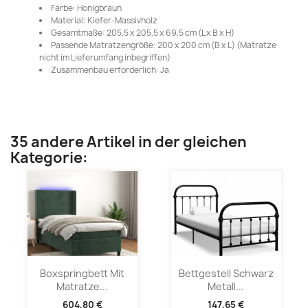
Farbe: Honigbraun
Material: Kiefer-Massivholz
Gesamtmaße: 205,5 x 205,5 x 69,5 cm (L x B x H)
Passende Matratzengröße: 200 x 200 cm (B x L) (Matratze
nicht im Lieferumfang inbegriffen)
Zusammenbau erforderlich: Ja
35 andere Artikel in der gleichen
Kategorie:
Boxspringbett Mit
Bettgestell Schwarz
Matratze...
Metall...
604,80 €
147,65 €