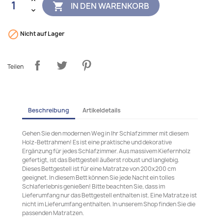
IN DEN WARENKORB


Nicht auf Lager
Teilen
Beschreibung
Artikeldetails
Gehen Sie den modernen Weg in Ihr Schlafzimmer mit diesem
Holz-Bettrahmen! Es ist eine praktische und dekorative
Ergänzung für jedes Schlafzimmer. Aus massivem Kiefernholz
gefertigt, ist das Bettgestell äußerst robust und langlebig.
Dieses Bettgestell ist für eine Matratze von 200x200 cm
geeignet. In diesem Bett können Sie jede Nacht ein tolles
Schlaferlebnis genießen! Bitte beachten Sie, dass im
Lieferumfang nur das Bettgestell enthalten ist. Eine Matratze ist
nicht im Lieferumfang enthalten. In unserem Shop finden Sie die
passenden Matratzen.