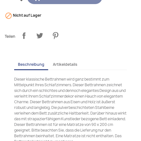

Nicht auf Lager
Teilen
Beschreibung
Artikeldetails
Dieser klassische Bettrahmen wird ganz bestimmt zum
Mittelpunkt Ihres Schlafzimmers. Dieser Bettrahmen zeichnet
sich durch ein schlichtes und dennoch elegantes Design aus und
verleiht Ihrem Schlafzimmerdekor einen Hauch von elegantem
Charme. Dieser Bettrahmen aus Eisen und Holz ist äußerst
robust und langlebig. Die pulverbeschichteten Stahlbeine
verleihen dem Bett zusätzliche Haltbarkeit. Darüber hinaus wirkt
das mit strapazierfähigem Kunstleder bezogene Bett einladend.
Dieser Bettrahmen ist für eine Matratze von 90 x 200 cm
geeignet. Bitte beachten Sie, dass die Lieferung nur den
Bettrahmen beinhaltet. Eine Matratze ist nicht enthalten. Das