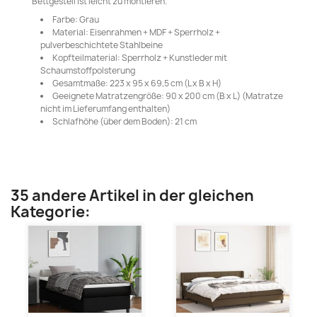
Bettgestell ist leicht zu montieren.
Farbe: Grau
Material: Eisenrahmen + MDF + Sperrholz +
pulverbeschichtete Stahlbeine
Kopfteilmaterial: Sperrholz + Kunstleder mit
Schaumstoffpolsterung
Gesamtmaße: 223 x 95 x 69,5 cm (L x B x H)
Geeignete Matratzengröße: 90 x 200 cm (B x L) (Matratze
nicht im Lieferumfang enthalten)
Schlafhöhe (über dem Boden): 21 cm
35 andere Artikel in der gleichen
Kategorie: