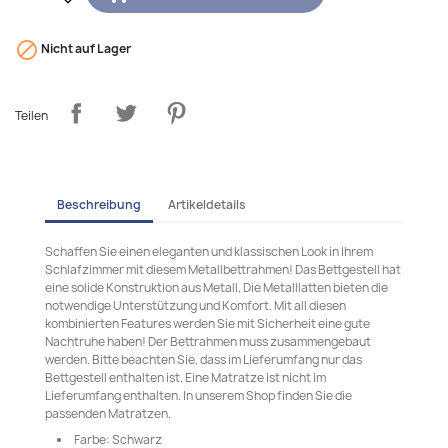

Nicht auf Lager
Teilen
Beschreibung
Artikeldetails
Schaffen Sie einen eleganten und klassischen Look in Ihrem
Schlafzimmer mit diesem Metallbettrahmen! Das Bettgestell hat
eine solide Konstruktion aus Metall. Die Metalllatten bieten die
notwendige Unterstützung und Komfort. Mit all diesen
kombinierten Features werden Sie mit Sicherheit eine gute
Nachtruhe haben! Der Bettrahmen muss zusammengebaut
werden. Bitte beachten Sie, dass im Lieferumfang nur das
Bettgestell enthalten ist. Eine Matratze ist nicht im
Lieferumfang enthalten. In unserem Shop finden Sie die
passenden Matratzen.
Farbe: Schwarz