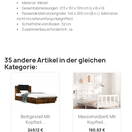
Material: Metall
Gesamtabmessungen: 213 x 151 x 109 cm (L x B x H)
Passende Matratzengröße: 140 x 200 cm (B x L) (Matratze
nicht im Lieferumfang inbegriffen)
Schlafhöhe vom Boden: 32 cm
Zusammenbau erforderlich: Ja
35 andere Artikel in der gleichen
Kategorie:
Bettgestell Mit
Massivholzbett Mit
Kopfteil...
Kopfteil...
249,12 €
160,63 €