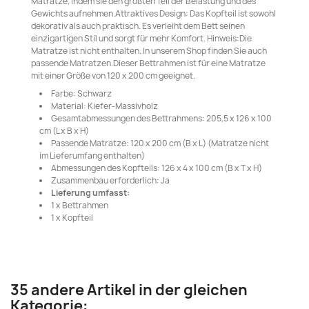
Matratze, indem sie den größten Teil der Belastung und des
Gewichts aufnehmen.Attraktives Design: Das Kopfteil ist sowohl
dekorativ als auch praktisch. Es verleiht dem Bett seinen
einzigartigen Stil und sorgt für mehr Komfort. Hinweis:Die
Matratze ist nicht enthalten. In unserem Shop finden Sie auch
passende Matratzen.Dieser Bettrahmen ist für eine Matratze
mit einer Größe von 120 x 200 cm geeignet.
Farbe: Schwarz
Material: Kiefer-Massivholz
Gesamtabmessungen des Bettrahmens: 205,5 x 126 x 100
cm (L x B x H)
Passende Matratze: 120 x 200 cm (B x L) (Matratze nicht
im Lieferumfang enthalten)
Abmessungen des Kopfteils: 126 x 4 x 100 cm (B x T x H)
Zusammenbau erforderlich: Ja
Lieferung umfasst:
1 x Bettrahmen
1 x Kopfteil
35 andere Artikel in der gleichen
Kategorie: