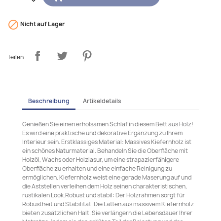

Nicht auf Lager
Teilen
Beschreibung
Artikeldetails
Genießen Sie einen erholsamen Schlaf in diesem Bett aus Holz!
Es wird eine praktische und dekorative Ergänzung zu Ihrem
Interieur sein. Erstklassiges Material: Massives Kiefernholz ist
ein schönes Naturmaterial. Behandeln Sie die Oberfläche mit
Holzöl, Wachs oder Holzlasur, um eine strapazierfähigere
Oberfläche zu erhalten und eine einfache Reinigung zu
ermöglichen. Kiefernholz weist eine gerade Maserung auf und
die Aststellen verleihen dem Holz seinen charakteristischen,
rustikalen Look.Robust und stabil: Der Holzrahmen sorgt für
Robustheit und Stabilität. Die Latten aus massivem Kiefernholz
bieten zusätzlichen Halt. Sie verlängern die Lebensdauer Ihrer