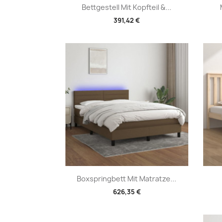
Vorschau

Bettgestell Mit Kopfteil &...
391,42 €
Vorschau

Boxspringbett Mit Matratze...
626,35 €