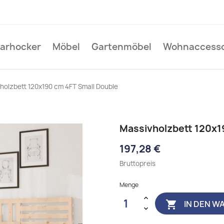
Barhocker
Möbel
Gartenmöbel
Wohnaccesso
holzbett 120x190 cm 4FT Small Double
Massivholzbett 120x1
197,28 €
Bruttopreis
Menge
IN DEN W
