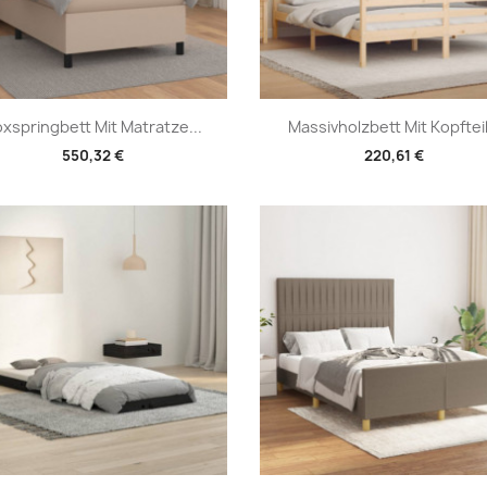
Vorschau
Vorschau


xspringbett Mit Matratze...
Massivholzbett Mit Kopfteil.
550,32 €
220,61 €