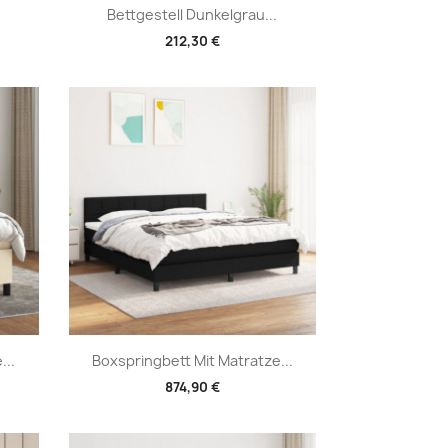
Vorschau

Bettgestell Dunkelgrau...
212,30 €
Vorschau

...
Boxspringbett Mit Matratze...
874,90 €