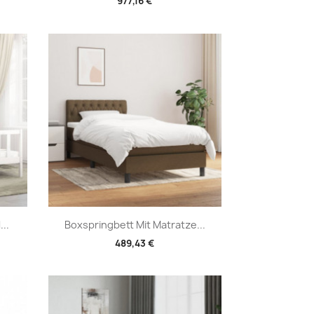
977,16 €
Vorschau

..
Boxspringbett Mit Matratze...
489,43 €