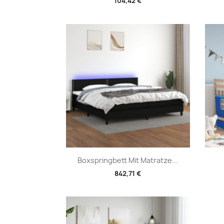
104,42 €
Vorschau

Boxspringbett Mit Matratze...
842,71 €