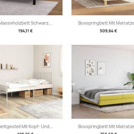
Vorschau
Vorschau


Massivholzbett Schwarz...
Boxspringbett Mit Matratze
194,11 €
509,64 €
Vorschau
Vorschau


ettgestell Mit Kopf- Und...
Boxspringbett Mit Matratze