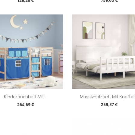
128,26 €
759,60 €
Vorschau
Vorschau


Kinderhochbett Mit...
Massivholzbett Mit Kopfteil.
254,59 €
259,37 €