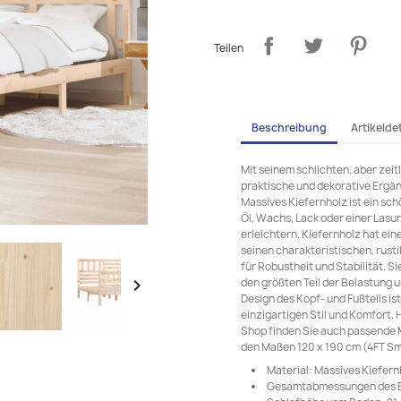
Teilen
Beschreibung
Artikeldet
Mit seinem schlichten, aber zeit
praktische und dekorative Ergä
Massives Kiefernholz ist ein sc
Öl, Wachs, Lack oder einer Lasur
erleichtern. Kiefernholz hat ei
seinen charakteristischen, rust
für Robustheit und Stabilität. S
den größten Teil der Belastung 

Design des Kopf- und Fußteils ist
einzigartigen Stil und Komfort. 
Shop finden Sie auch passende M
den Maßen 120 x 190 cm (4FT Sm
Material: Massives Kiefer
Gesamtabmessungen des Bet