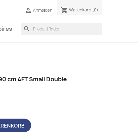
shopping_cart

Warenkorb
(0)
Anmelden
ires
search
90 cm 4FT Small Double
ARENKORB