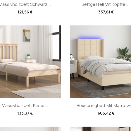
Vorschau
Vorschau


Massivholzbett Schwarz...
Bettgestell Mit Kopfteil...
121,56 €
337,61 €
Vorschau
Vorschau


Massivholzbett Kiefer...
Boxspringbett Mit Matratze
133,37 €
605,42 €