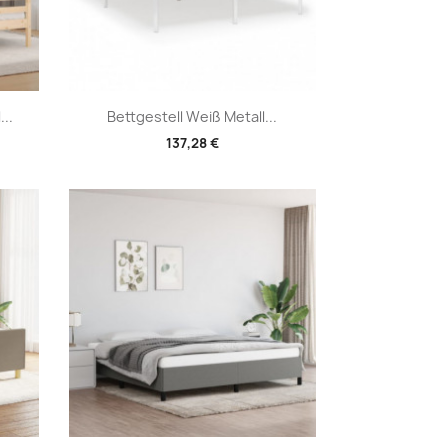
Vorschau

..
Bettgestell Weiß Metall...
137,28 €