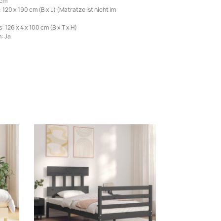
 cm
20 x 190 cm (B x L) (Matratze ist nicht im
 126 x 4 x 100 cm (B x T x H)
: Ja