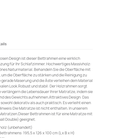
ails
losen Design ist dieser Bettrahmen eine wirklich
nzung für Ihr Schlafzimmer. Hochwertiges Massivholz:
hönes Naturmaterial. Behandeln Sie die Oberfläche mit
, um die Oberfläche zu stärken und die Reinigung zu
ne gerade Maserung und die Äste verleihen dem Material
ikalen Look.Robust und stabil: Der Holzrahmen sorgt
ie verlängern die Lebensdauer Ihrer Matratze, indem sie
und des Gewichts aufnehmen.Attraktives Design: Das
 sowohl dekorativ als auch praktisch. Es verleiht einen
Hinweis:Die Matratze ist nicht enthalten. In unserem
atratzen.Dieser Bettrahmen ist für eine Matratze mit
all Double) geeignet.
nholz (unbehandelt)
trahmens: 195,5 x 126 x 100 cm (L x B x H)