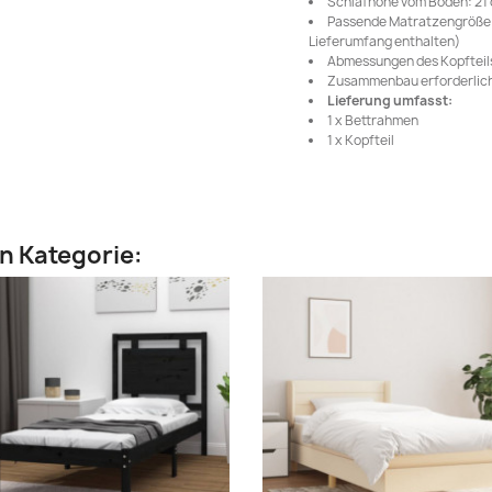
Schlafhöhe vom Boden: 21
Passende Matratzengröße: 1
Lieferumfang enthalten)
Abmessungen des Kopfteils:
Zusammenbau erforderlich
Lieferung umfasst:
1 x Bettrahmen
1 x Kopfteil
en Kategorie: