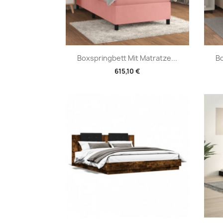
Vorschau

Boxspringbett Mit Matratze...
Bo
615,10 €