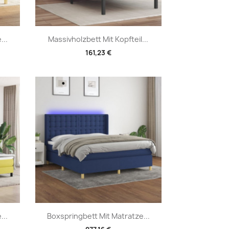
Vorschau

...
Massivholzbett Mit Kopfteil...
161,23 €
Vorschau

...
Boxspringbett Mit Matratze...