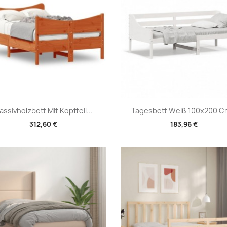
Vorschau
Vorschau


assivholzbett Mit Kopfteil...
Tagesbett Weiß 100x200 Cm
312,60 €
183,96 €